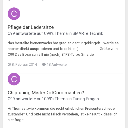
Pflege der Ledersitze
C99
antwortete auf
C99
's Thema in
SMARTe Technik
das bestellte bienenwachs hat grad an der tür geklingelt... werde es
nacher direkt ausprobieren und berichten :) ----------------- Grüße vom
C99 Das Böse schläft nie (noch) 84PS-Turbo Smartie
8. Februar 2014
18 Antworten
Chiptuning MisterDotCom machen?
C99
antwortete auf
C99
's Thema in
Tuning-Fragen
Hi Thomas...wie kommen die recht erheblichen Preisunterschiede
zustande? Und bitte nicht falsch verstehen, ist keine Kritik dass ich
hier frage...