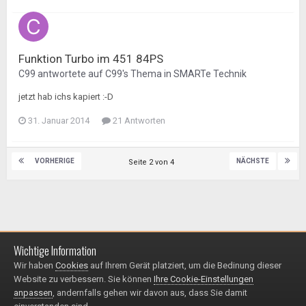
Funktion Turbo im 451 84PS
C99
antwortete auf
C99
's Thema in
SMARTe Technik
jetzt hab ichs kapiert :-D
31. Januar 2014
21 Antworten
VORHERIGE
NÄCHSTE
Seite 2 von 4
Wichtige Information
Impressum / Datenschutzerklärung
Kontakt
Wir haben
Cookies
auf Ihrem Gerät platziert, um die Bedinung dieser
© 1999 - 2025
Website zu verbessern. Sie können
Ihre Cookie-Einstellungen
Powered by Invision Community
anpassen
, andernfalls gehen wir davon aus, dass Sie damit