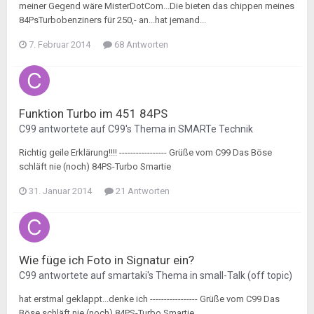
meiner Gegend wäre MisterDotCom...Die bieten das chippen meines
84PsTurbobenziners für 250,- an...hat jemand...
7. Februar 2014
68 Antworten
Funktion Turbo im 451 84PS
C99
antwortete auf
C99
's Thema in
SMARTe Technik
Richtig geile Erklärung!!!! ----------------- Grüße vom C99 Das Böse
schläft nie (noch) 84PS-Turbo Smartie
31. Januar 2014
21 Antworten
Wie füge ich Foto in Signatur ein?
C99
antwortete auf
smartaki
's Thema in
small-Talk (off topic)
hat erstmal geklappt...denke ich ----------------- Grüße vom C99 Das
Böse schläft nie (noch) 84PS-Turbo Smartie