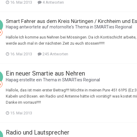
16. Mai 2013
4 Antworten
Smart Fahrer aus dem Kreis Nürtingen / Kirchheim und E
Hapag
antwortete auf
motornolte
's Thema in
SMARTies Regional
Hallole Ich komme aus Nehren bei Mössingen. Da ich Kontischicht arbeite, m
werde auch mal in der nächsten Zeit zu euch stossen!!!!!!
16. Mai 2013
245 Antworten
Ein neuer Smartie aus Nehren
Hapag
erstellte ein Thema in
SMARTies Regional
Hallole, das ist mein erster Beitrag!!!! Möchte in meinen Pure 451 61PS (Ez:
Kabeln und Boxen. ein Radio und Antenne hätte ich vorrätig!! was kostet
Danke im vorraus!!!!!
15. Mai 2013
Radio und Lautsprecher