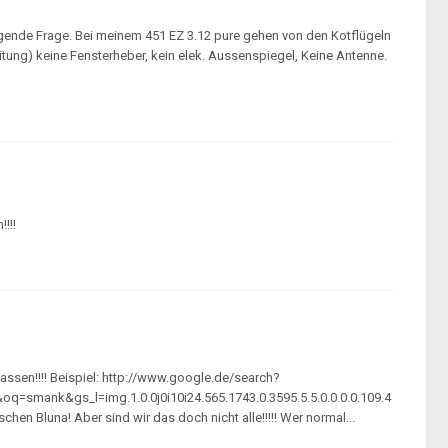
lgende Frage. Bei meinem 451 EZ 3.12 pure gehen von den Kotflügeln
itung) keine Fensterheber, kein elek. Aussenspiegel, Keine Antenne.
!!!
lassen!!!! Beispiel: http://www.google.de/search?
mank&gs_l=img.1.0.0j0i10i24.565.1743.0.3595.5.5.0.0.0.0.109.4
schen Bluna! Aber sind wir das doch nicht alle!!!!! Wer normal...