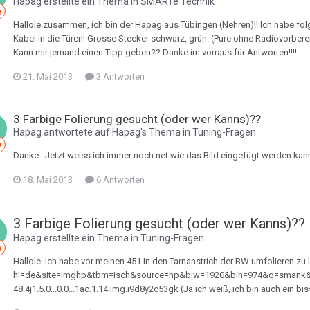
Hapag
erstellte ein Thema in
SMARTe Technik
Hallole zusammen, ich bin der Hapag aus Tübingen (Nehren)!! Ich habe fo
Kabel in die Türen! Grosse Stecker schwarz, grün. (Pure ohne Radiovorbere
Kann mir jemand einen Tipp geben?? Danke im vorraus für Antworten!!!!
21. Mai 2013
3 Antworten
3 Farbige Folierung gesucht (oder wer Kanns)??
Hapag
antwortete auf
Hapag
's Thema in
Tuning-Fragen
Danke.. Jetzt weiss ich immer noch net wie das Bild eingefügt werden kann!
18. Mai 2013
6 Antworten
3 Farbige Folierung gesucht (oder wer Kanns)??
Hapag
erstellte ein Thema in
Tuning-Fragen
Hallole. Ich habe vor meinen 451 In den Tarnanstrich der BW umfolieren zu 
hl=de&site=imghp&tbm=isch&source=hp&biw=1920&bih=974&q=smank&oq=s
48.4j1.5.0...0.0...1ac.1.14.img.i9d8y2c53gk (Ja ich weiß, ich bin auch ein bis