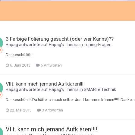
3 Farbige Folierung gesucht (oder wer Kanns)??
Hapag
antwortete auf
Hapag
's Thema in
Tuning-Fragen
Dankeschööön
6. Juni 2013
6 Antworten
Vllt. kann mich jemand Aufklären!!!!
Hapag
antwortete auf
Hapag
's Thema in
SMARTe Technik
Dankeschön !!! Da hätte ich auch selber drauf kommen können!!!!!! Danke n
22. Mai 2013
3 Antworten
Vllt. kann mich jemand Aufklären!!!!