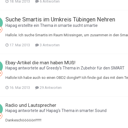
18. Mai 2013
6 Antworten
Suche Smartis im Umkreis Tübingen Nehren
Hapag
erstellte ein Thema in
smartie sucht smartie
Hallole. Ich suche Smartis im Raum Mössingen, um zusammen in den Sma
17. Mai 2013
3 Antworten
Ebay-Artikel die man haben MUß!
Hapag
antwortete auf
Greedy
's Thema in
Zubehör für den SMART
Hallole Ich habe auch so einen OBD2 dongle!!! Ich finde gut das mit dem Te
16. Mai 2013
29 Antworten
Radio und Lautsprecher
Hapag
antwortete auf
Hapag
's Thema in
smarter Sound
Dankeschööööön!!!!!!!