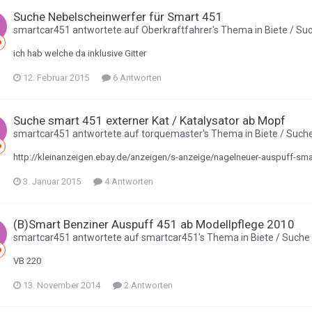
Suche Nebelscheinwerfer für Smart 451
smartcar451
antwortete auf
Oberkraftfahrer
's Thema in
Biete / Su
ich hab welche da inklusive Gitter
12. Februar 2015
6 Antworten
Suche smart 451 externer Kat / Katalysator ab Mopf
smartcar451
antwortete auf
torquemaster
's Thema in
Biete / Such
http://kleinanzeigen.ebay.de/anzeigen/s-anzeige/nagelneuer-auspuff-sm
3. Januar 2015
4 Antworten
(B)Smart Benziner Auspuff 451 ab Modellpflege 2010
smartcar451
antwortete auf
smartcar451
's Thema in
Biete / Suche
VB 220
13. November 2014
2 Antworten