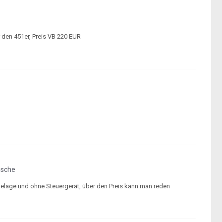
r den 451er, Preis VB 220 EUR
usche
belage und ohne Steuergerät, über den Preis kann man reden