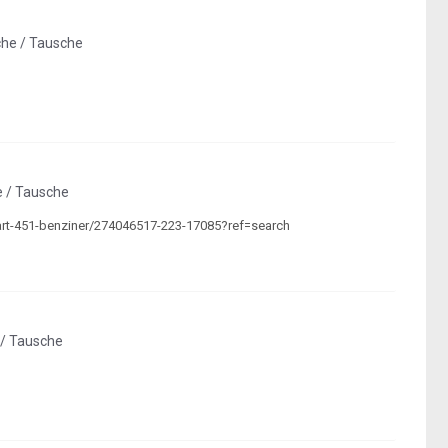
che / Tausche
e / Tausche
art-451-benziner/274046517-223-17085?ref=search
 / Tausche