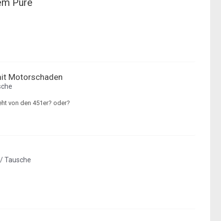
nem Pure
mit Motorschaden
sche
eht von den 451er? oder?
 / Tausche