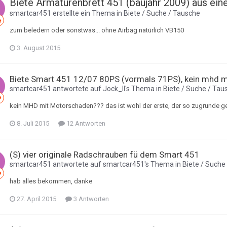
Biete Armaturenbrett 451 (baujahr 2009) aus ei
smartcar451
erstellte ein Thema in
Biete / Suche / Tausche
zum beledern oder sonstwas... ohne Airbag natürlich VB150
3. August 2015
Biete Smart 451 12/07 80PS (vormals 71PS), kein mhd 
smartcar451
antwortete auf
Jock_II
's Thema in
Biete / Suche / Tau
kein MHD mit Motorschaden??? das ist wohl der erste, der so zugrunde g
8. Juli 2015
12 Antworten
(S) vier originale Radschrauben fü dem Smart 451
smartcar451
antwortete auf
smartcar451
's Thema in
Biete / Suche
hab alles bekommen, danke
27. April 2015
3 Antworten