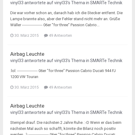
vinyl33
antwortete auf
vinyl33
's Thema in
SMARTe Technik
Die war vorher schon an, danach hab ich die Stecker entfernt. Die
Lampe brannte also, aber der Fehler stand nicht mehr an. Grüße
Wäller ----------------- 06er "for three" Passion Cabrio...
30. März 2015
49 Antworten
Airbag Leuchte
vinyl33
antwortete auf
vinyl33
's Thema in
SMARTe Technik
:lol: ----------------- 06er "for three" Passion Cabrio Ducati 944 FJ
1200 VW Touran
30. März 2015
49 Antworten
Airbag Leuchte
vinyl33
antwortete auf
vinyl33
's Thema in
SMARTe Technik
Stempel drauf. Die nächsten 2 Jahre Ruhe. :-D Wenn er das beim
nächsten Mal auch so schafft, könnte die Bilanz noch positiv
werden. :) ----------------- 06er "for three" Passion Cabrio Ducati...