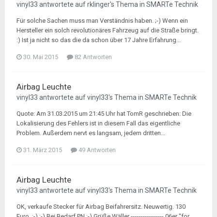
vinyl33
antwortete auf
rklinger
's Thema in
SMARTe Technik
Für solche Sachen muss man Verständnis haben. ;-) Wenn ein
Hersteller ein solch revolutionäres Fahrzeug auf die Straße bringt.
:) Ist ja nicht so das die da schon über 17 Jahre Erfahrung...
30. Mai 2015
82 Antworten
Airbag Leuchte
vinyl33
antwortete auf
vinyl33
's Thema in
SMARTe Technik
Quote: Am 31.03.2015 um 21:45 Uhr hat TomR geschrieben: Die
Lokalisierung des Fehlers ist in diesem Fall das eigentliche
Problem. Außerdem nervt es langsam, jedem dritten...
31. März 2015
49 Antworten
Airbag Leuchte
vinyl33
antwortete auf
vinyl33
's Thema in
SMARTe Technik
OK, verkaufe Stecker für Airbag Beifahrersitz. Neuwertig. 130
Euro. ;-) ;-) Bei Bedarf PN ;-) Grüße Wäller ----------------- 06er "for