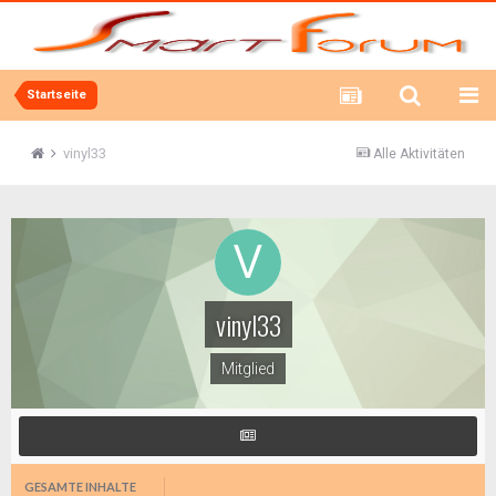
Startseite
vinyl33
Alle Aktivitäten
vinyl33
Mitglied
GESAMTE INHALTE