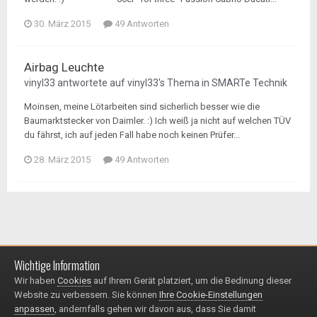
30. März 2015
49 Antworten
Airbag Leuchte
vinyl33
antwortete auf
vinyl33
's Thema in
SMARTe Technik
Moinsen, meine Lötarbeiten sind sicherlich besser wie die
Baumarktstecker von Daimler. :) Ich weiß ja nicht auf welchen TÜV
du fährst, ich auf jeden Fall habe noch keinen Prüfer...
28. März 2015
49 Antworten
Wichtige Information
Impressum / Datenschutzerklärung
Kontakt
Wir haben
Cookies
auf Ihrem Gerät platziert, um die Bedinung dieser
© 1999 - 2025
Website zu verbessern. Sie können
Ihre Cookie-Einstellungen
Powered by Invision Community
anpassen
, andernfalls gehen wir davon aus, dass Sie damit