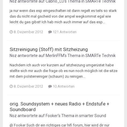
Noz
antwortete auf
Cabrio_LU
's Thema in
SMARTe Technik
ja nur wenn das esp eingeschalten ist dann regelt es teils so stark
das du nicht mal gscheid von der ampel wegkommst egal wie
leicht du gas gibst! Ich hab mich auch immer auf das esp...
8. Dezember 2012
121 Antworten
Sitzreinigung (Stoff) mit Sitzheizung
Noz
antwortete auf
MerlinFFM
's Thema in
SMARTe Technik
Nachdem ich auch vor kurzem auf sitzheizung umgerüstet habe
stellte sich mir auch die frage ob es nun noch möglich ist die sitze
mit dem polsterreiniger (schaum) zu reinigen...
8. Dezember 2012
10 Antworten
orig. Soundsystem + neues Radio + Endstufe +
Soundboard
Noz
antwortete auf
Fooker
's Thema in
smarter Sound
@ Fooker Such dir ein richtiges car hifi forum, hier wird dir nur