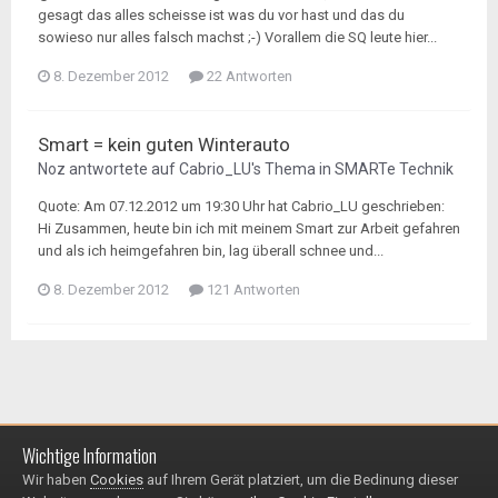
gesagt das alles scheisse ist was du vor hast und das du
sowieso nur alles falsch machst ;-) Vorallem die SQ leute hier...
8. Dezember 2012
22 Antworten
Smart = kein guten Winterauto
Noz
antwortete auf
Cabrio_LU
's Thema in
SMARTe Technik
Quote: Am 07.12.2012 um 19:30 Uhr hat Cabrio_LU geschrieben:
Hi Zusammen, heute bin ich mit meinem Smart zur Arbeit gefahren
und als ich heimgefahren bin, lag überall schnee und...
8. Dezember 2012
121 Antworten
Wichtige Information
Impressum / Datenschutzerklärung
Kontakt
Wir haben
Cookies
auf Ihrem Gerät platziert, um die Bedinung dieser
© 1999 - 2025