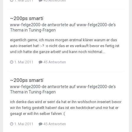
1. Mai 2011
45 Antworten
~200ps smartí
www-felge2000-de
antwortete auf
www-felge2000-de
's
Thema in
Tuning-Fragen
eigentlich gerne, ich muss morgen erstmal klären warum er das
auto inseriert hat! :-? :o nicht das er es verkauft bevor es fertig ist
und ich hatte die ganze arbeit! und kann noch nichtmal...
1. Mai 2011
45 Antworten
~200ps smartí
www-felge2000-de
antwortete auf
www-felge2000-de
's
Thema in
Tuning-Fragen
ich denke das wird er sein! da hat er ihn wohlschon inseriert bevor
wir ihn fertig gestellt haben! das ist ein heckticker! und mir hat er
gesagt er will ihn selber fahren :(
1. Mai 2011
45 Antworten