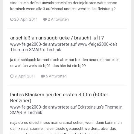
sind ist ein defekt unwahrscheinlich der injektoren wäre schon
komisch wenn alle 3 aufeinmal undicht werden! laufleistung ?
20. April 2011
2 Antworten
anschluß an ansaugbrücke / braucht luft ?
www-felge2000-de
antwortete auf
www-felge2000-de
's
Thema in
SMARTe Technik
ja der schlauch kommt doch aber nur bei den neueren modellen
soweit ich weis ab bj01. das hier ist ein bj99
9. April 2011
5 Antworten
lautes Klackern bei den ersten 300m (600er
Benziner)
www-felge2000-de
antwortete auf
Ecksteinsius
's Thema in
SMARTe Technik
naja ob es die ist muss man erstmal sehen, wenn dann kann man
da nix nachspannen, sie müsste getauscht werden... aber das