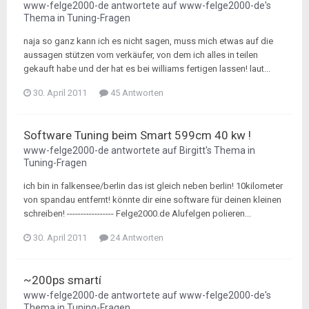
www-felge2000-de
antwortete auf
www-felge2000-de
's
Thema in
Tuning-Fragen
naja so ganz kann ich es nicht sagen, muss mich etwas auf die
aussagen stützen vom verkäufer, von dem ich alles in teilen
gekauft habe und der hat es bei williams fertigen lassen! laut...
30. April 2011
45 Antworten
Software Tuning beim Smart 599cm 40 kw !
www-felge2000-de
antwortete auf
Birgitt
's Thema in
Tuning-Fragen
ich bin in falkensee/berlin das ist gleich neben berlin! 10kilometer
von spandau entfernt! könnte dir eine software für deinen kleinen
schreiben! ----------------- Felge2000.de Alufelgen polieren...
30. April 2011
24 Antworten
~200ps smartí
www-felge2000-de
antwortete auf
www-felge2000-de
's
Thema in
Tuning-Fragen