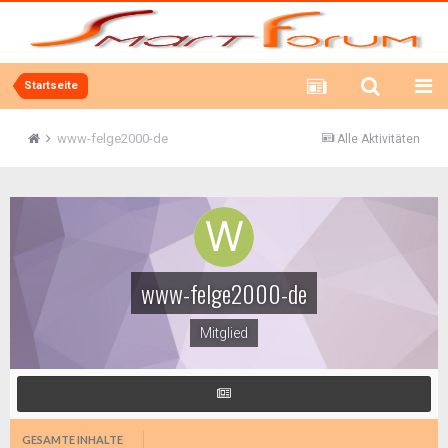
Startseite
www-felge2000-de
Alle Aktivitäten
www-felge2000-de
Mitglied
GESAMTE INHALTE