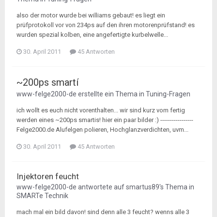
also der motor wurde bei williams gebaut! es liegt ein
prüfprotokoll vor von 234ps auf den ihren motorenprüfstand! es
wurden spezial kolben, eine angefertigte kurbelwelle...
30. April 2011
45 Antworten
~200ps smartí
www-felge2000-de
erstellte ein Thema in
Tuning-Fragen
ich wollt es euch nicht vorenthalten... wir sind kurz vom fertig
werden eines ~200ps smartis! hier ein paar bilder :) -----------------
Felge2000.de Alufelgen polieren, Hochglanzverdichten, uvm...
30. April 2011
45 Antworten
Injektoren feucht
www-felge2000-de
antwortete auf
smartus89
's Thema in
SMARTe Technik
mach mal ein bild davon! sind denn alle 3 feucht? wenns alle 3