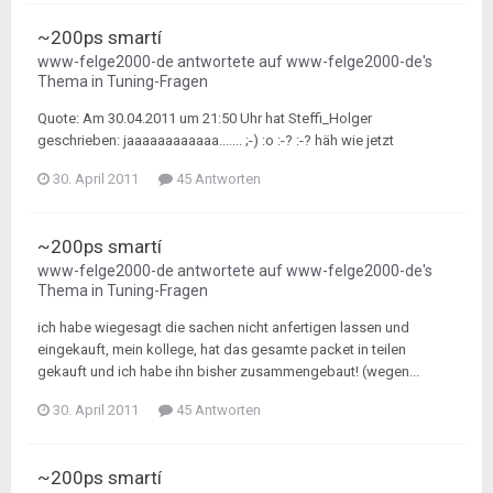
~200ps smartí
www-felge2000-de
antwortete auf
www-felge2000-de
's
Thema in
Tuning-Fragen
Quote: Am 30.04.2011 um 21:50 Uhr hat Steffi_Holger
geschrieben: jaaaaaaaaaaaa....... ;-) :o :-? :-? häh wie jetzt
30. April 2011
45 Antworten
~200ps smartí
www-felge2000-de
antwortete auf
www-felge2000-de
's
Thema in
Tuning-Fragen
ich habe wiegesagt die sachen nicht anfertigen lassen und
eingekauft, mein kollege, hat das gesamte packet in teilen
gekauft und ich habe ihn bisher zusammengebaut! (wegen...
30. April 2011
45 Antworten
~200ps smartí