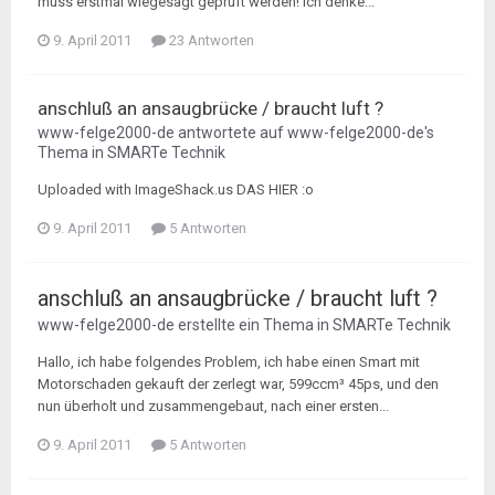
muss erstmal wiegesagt geprüft werden! ich denke...
9. April 2011
23 Antworten
anschluß an ansaugbrücke / braucht luft ?
www-felge2000-de
antwortete auf
www-felge2000-de
's
Thema in
SMARTe Technik
Uploaded with ImageShack.us DAS HIER :o
9. April 2011
5 Antworten
anschluß an ansaugbrücke / braucht luft ?
www-felge2000-de
erstellte ein Thema in
SMARTe Technik
Hallo, ich habe folgendes Problem, ich habe einen Smart mit
Motorschaden gekauft der zerlegt war, 599ccm³ 45ps, und den
nun überholt und zusammengebaut, nach einer ersten...
9. April 2011
5 Antworten