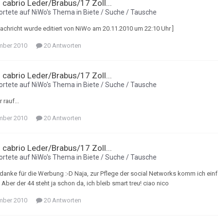
i cabrio Leder/Brabus/17 Zoll...
rtete auf
NiWo
's Thema in
Biete / Suche / Tausche
Nachricht wurde editiert von NiWo am 20.11.2010 um 22:10 Uhr ]
mber 2010
20 Antworten
i cabrio Leder/Brabus/17 Zoll...
rtete auf
NiWo
's Thema in
Biete / Suche / Tausche
 rauf...
mber 2010
20 Antworten
i cabrio Leder/Brabus/17 Zoll...
rtete auf
NiWo
's Thema in
Biete / Suche / Tausche
danke für die Werbung :-D Naja, zur Pflege der social Networks komm ich einf
ber der 44 steht ja schon da, ich bleib smart treu! ciao nico
mber 2010
20 Antworten