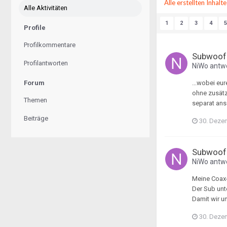
Alle erstellten Inhal
Alle Aktivitäten
1
2
3
4
5
Profile
Profilkommentare
Subwoofe
Profilantworten
NiWo
antwo
Forum
...wobei eu
ohne zusätz
Themen
separat ans
Beiträge
30. Deze
Subwoofe
NiWo
antwo
Meine Coax-
Der Sub unt
Damit wir u
30. Deze