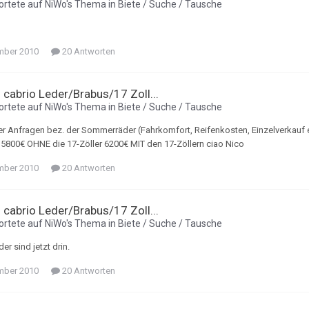
rtete auf
NiWo
's Thema in
Biete / Suche / Tausche
mber 2010
20 Antworten
i cabrio Leder/Brabus/17 Zoll...
rtete auf
NiWo
's Thema in
Biete / Suche / Tausche
r Anfragen bez. der Sommerräder (Fahrkomfort, Reifenkosten, Einzelverkauf et
 5800€ OHNE die 17-Zöller 6200€ MIT den 17-Zöllern ciao Nico
mber 2010
20 Antworten
i cabrio Leder/Brabus/17 Zoll...
rtete auf
NiWo
's Thema in
Biete / Suche / Tausche
der sind jetzt drin.
mber 2010
20 Antworten