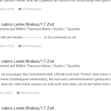
 ziemlich fehlen, aber der Zugewinn an Fahrkomfort entschädigt mich ganz ord
mber 2010
12 Antworten
i cabrio Leder/Brabus/17 Zoll...
rtete auf
NiWo
's Thema in
Biete / Suche / Tausche
 Mit den Rädern. ----------------- ...to be continued on 44...
mber 2010
20 Antworten
i cabrio Leder/Brabus/17 Zoll...
rtete auf
NiWo
's Thema in
Biete / Suche / Tausche
 Ist sozusagen das Zwischenmodell, offiziell noch kein "fortwo" aber schon mit
h keine Schaltwippen serienmäßig. Als mal mein Lenkwinkelsensor getauscht w
 aber die 1000 Öcken warens mir echt nicht wert. Beim cdi ist der tiefere Sinn 
ber 2010
20 Antworten
i cabrio Leder/Brabus/17 Zoll...