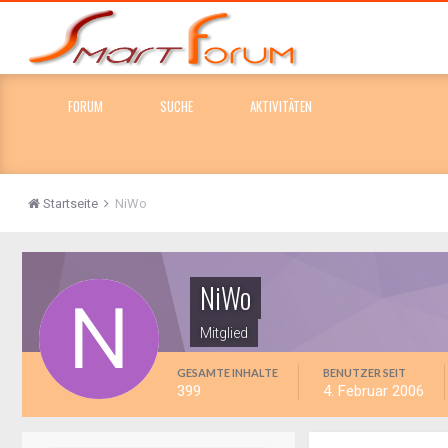
FORUM
SUCHE
AKTIVITÄTEN
Startseite
NiWo
NiWo
Mitglied
GESAMTE INHALTE
BENUTZER SEIT
399
4. Februar 2006