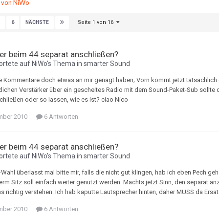
te von NiWo
Seite 1 von 16
6
NÄCHSTE
r beim 44 separat anschließen?
rtete auf
NiWo
's Thema in
smarter Sound
re Kommentare doch etwas an mir genagt haben; Vorn kommt jetzt tatsächlich 
lichen Verstärker über ein gescheites Radio mit dem Sound-Paket-Sub sollte do
chließen oder so lassen, wie es ist? ciao Nico
mber 2010
6 Antworten
r beim 44 separat anschließen?
rtete auf
NiWo
's Thema in
smarter Sound
Wahl überlasst mal bitte mir, falls die nicht gut klingen, hab ich eben Pech g
erm Sitz soll einfach weiter genutzt werden. Machts jetzt Sinn, den separat 
ns richtig verstehen: Ich hab kaputte Lautsprecher hinten, daher MUSS da Ers
mber 2010
6 Antworten