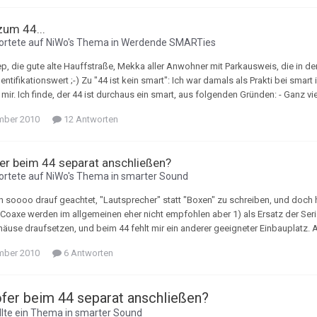
um 44...
rtete auf
NiWo
's Thema in
Werdende SMARTies
p, die gute alte Hauffstraße, Mekka aller Anwohner mit Parkausweis, die in der
ntifikationswert ;-) Zu "44 ist kein smart": Ich war damals als Prakti bei smar
ir. Ich finde, der 44 ist durchaus ein smart, aus folgenden Gründen: - Ganz vie
mber 2010
12 Antworten
r beim 44 separat anschließen?
rtete auf
NiWo
's Thema in
smarter Sound
ch soooo drauf geachtet, "Lautsprecher" statt "Boxen" zu schreiben, und doch 
, Coaxe werden im allgemeinen eher nicht empfohlen aber 1) als Ersatz der Serie
äuse draufsetzen, und beim 44 fehlt mir ein anderer geeigneter Einbauplatz. A
mber 2010
6 Antworten
er beim 44 separat anschließen?
llte ein Thema in
smarter Sound