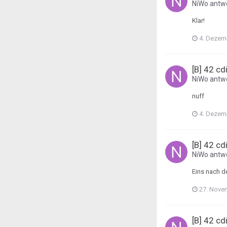
NiWo
antwo
Klar!
4. Dezem
[B] 42 cd
NiWo
antwo
nuff
4. Dezem
[B] 42 cd
NiWo
antwo
Eins nach d
27. Nove
[B] 42 cd