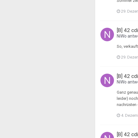
Sommer zwar
29. Deze
[B] 42 cd
NiWo
antwo
So, verkauft!
29. Deze
[B] 42 cd
NiWo
antwo
Ganz genau.
leider) noc
nachrüsten -
4. Dezem
[B] 42 cd