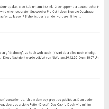
 Soundpaket, also Sub unterm Sitz inkl. 2 scheppernder Lautsprecher in
 wird einen separaten Subwoofer-Pre-Out haben. Nun die Quizfrage:
en zu lassen? Bisher ist der ja an den vorderen linken...
enig "Brabusig", zu hoch wohl auch ;-) Wird aber alles noch erledigt,
44... [ Diese Nachricht wurde editiert von NiWo am 29.12.2010 um 18:07 Uhr
n" vorstellen: Ja, ich bin dem bay-grey treu geblieben. Dem Leder
iegt aber das gleiche Futter (Diesel). Das Cabrio-Dach wird mir im