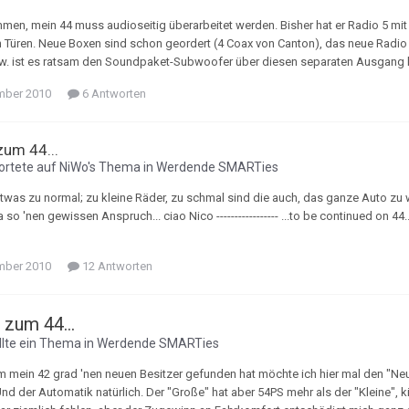
men, mein 44 muss audioseitig überarbeitet werden. Bisher hat er Radio 5 mit
n Türen. Neue Boxen sind schon geordert (4 Coax von Canton), das neue Radio
w. ist es ratsam den Soundpaket-Subwoofer über diesen separaten Ausgang lauf
mber 2010
6 Antworten
um 44...
rtete auf
NiWo
's Thema in
Werdende SMARTies
etwas zu normal; zu kleine Räder, zu schmal sind die auch, das ganze Auto zu w
a so 'nen gewissen Anspruch... ciao Nico ----------------- ...to be continued on 
mber 2010
12 Antworten
zum 44...
llte ein Thema in
Werdende SMARTies
 mein 42 grad 'nen neuen Besitzer gefunden hat möchte ich hier mal den "Neue
nd der Automatik natürlich. Der "Große" hat aber 54PS mehr als der "Kleine", k