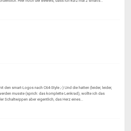
entlich. Hier noch der Beweis, dass ich kurz mal 2 smarts...
 den smart-Logos nach C64-Style ;-) Und die hatten (leider, leider,
erden musste (sprich: das komplette Lenkrad), wollte ich das
der Schaltwippen aber eigentlich, das Herz eines...