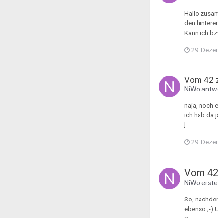
Hallo zusam
den hintere
Kann ich bz
29. Deze
Vom 42 z
NiWo
antwo
naja, noch 
ich hab da j
]
29. Deze
Vom 42 
NiWo
erste
So, nachdem
ebenso ;-) U