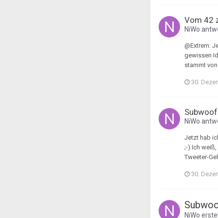
Vom 42 z
NiWo
antwo
@Extrem: Je
gewissen Ide
stammt von m
30. Deze
Subwoofe
NiWo
antwo
Jetzt hab i
;-) Ich weiß
Tweeter-Geh
30. Deze
Subwoof
NiWo
erste