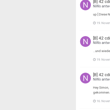
[B] 42 cd
NiWo
antwo
up [ Diese 
19. Nove
[B] 42 cd
NiWo
antwo
...und wieder
19. Nove
[B] 42 cd
NiWo
antwo
Hey Simon, 
gekommen. A
16. Nove