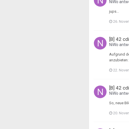
NiWo
antwo
jups...
26. Nove
[B] 42 cd
NiWo
antwo
Aufgrund de
anzubieten:
22. Nove
[B] 42 cd
NiWo
antwo
So, neue Bil
20. Nove