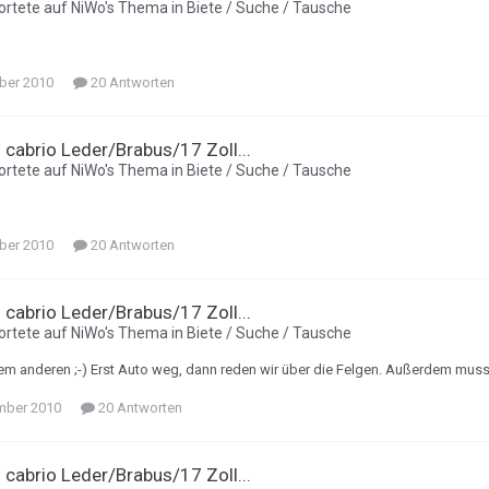
rtete auf
NiWo
's Thema in
Biete / Suche / Tausche
ber 2010
20 Antworten
i cabrio Leder/Brabus/17 Zoll...
rtete auf
NiWo
's Thema in
Biete / Suche / Tausche
ber 2010
20 Antworten
i cabrio Leder/Brabus/17 Zoll...
rtete auf
NiWo
's Thema in
Biete / Suche / Tausche
em anderen ;-) Erst Auto weg, dann reden wir über die Felgen. Außerdem muss 
mber 2010
20 Antworten
i cabrio Leder/Brabus/17 Zoll...