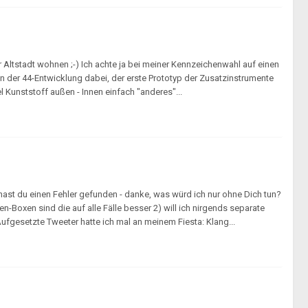
 Altstadt wohnen ;-) Ich achte ja bei meiner Kennzeichenwahl auf einen
t in der 44-Entwicklung dabei, der erste Prototyp der Zusatzinstrumente
l Kunststoff außen - Innen einfach "anderes"...
hast du einen Fehler gefunden - danke, was würd ich nur ohne Dich tun?
n-Boxen sind die auf alle Fälle besser 2) will ich nirgends separate
ufgesetzte Tweeter hatte ich mal an meinem Fiesta: Klang...