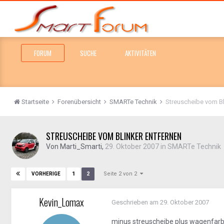
FORUM
SUCHE
AKTIVITÄTEN
Startseite
Forenübersicht
SMARTe Technik
Streuscheibe vom Bl
STREUSCHEIBE VOM BLINKER ENTFERNEN
Von
Marti_Smarti
,
29. Oktober 2007
in
SMARTe Technik
Seite 2 von 2
1
2
VORHERIGE
Kevin_Lomax
Geschrieben am
29. Oktober 2007
minus streuscheibe plus wagenfarbe