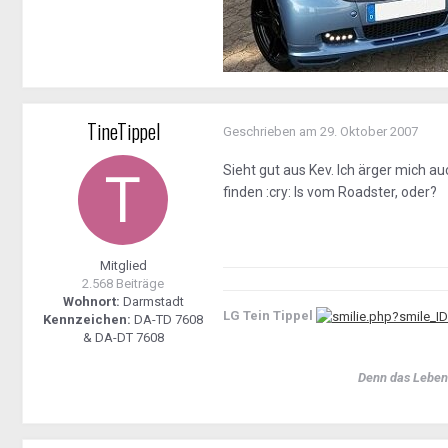
TineTippel
Geschrieben am
29. Oktober 2007
Sieht gut aus Kev. Ich ärger mich au
finden :cry: Is vom Roadster, oder?
Mitglied
2.568 Beiträge
Wohnort:
Darmstadt
LG Tein Tippel
Kennzeichen:
DA-TD 7608
& DA-DT 7608
Denn das Leben i