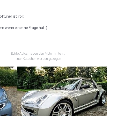
tuner ist :roll:
dem wenn einer ne Frage hat :(
Echte Autos haben den Motor hinten...
...nur Kutschen werden gezogen