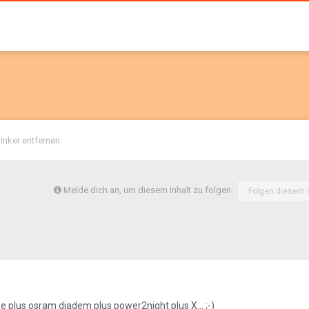
inker entfernen
Melde dich an, um diesem Inhalt zu folgen
Folgen diesem I
 plus osram diadem plus power2night plus X... ;-)