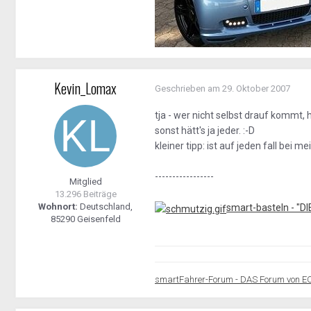
Kevin_Lomax
Geschrieben am
29. Oktober 2007
tja - wer nicht selbst drauf kommt, h
sonst hätt's ja jeder. :-D
kleiner tipp: ist auf jeden fall bei me
-----------------
Mitglied
13.296 Beiträge
Wohnort:
Deutschland,
smart-basteln - "D
85290 Geisenfeld
smartFahrer-Forum - DAS Forum von E