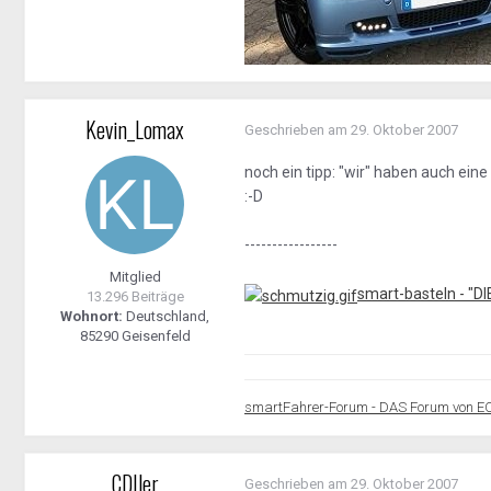
Kevin_Lomax
Geschrieben am
29. Oktober 2007
noch ein tipp: "wir" haben auch ein
:-D
-----------------
Mitglied
smart-basteln - "D
13.296 Beiträge
Wohnort:
Deutschland,
85290 Geisenfeld
smartFahrer-Forum - DAS Forum von E
CDIler
Geschrieben am
29. Oktober 2007