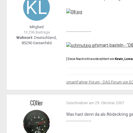
Mitglied
-----------------
13.296 Beiträge
Wohnort:
Deutschland,
85290 Geisenfeld
smart-basteln - "D
[ Diese Nachricht wurde editiert von
Kevin_Loma
smartFahrer-Forum - DAS Forum von E
CDIler
Geschrieben am
29. Oktober 2007
Was hast denn da als Abdeckring g
-----------------