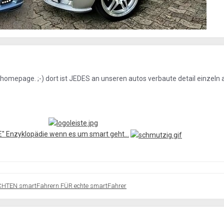
e homepage. ;-) dort ist JEDES an unseren autos verbaute detail einzeln 
IE" Enzyklopädie wenn es um smart geht...
CHTEN smartFahrern FÜR echte smartFahrer