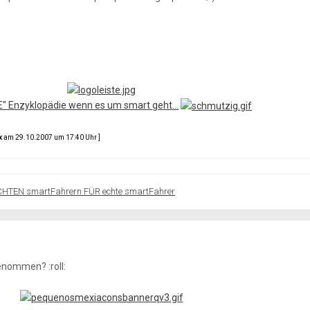
IE" Enzyklopädie wenn es um smart geht...
x
am 29.10.2007 um 17:40 Uhr ]
CHTEN smartFahrern FÜR echte smartFahrer
enommen? :roll: