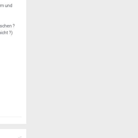
tum und
uschen ?
icht ?)