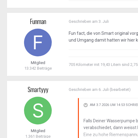
Funman
Geschrieben am
3. Juli
Fun fact, die von Smart original v
und Umgang damit hatten wir hier k
Mitglied
705 Kilometer mit 19,43 Litern sind 2,75
13.342 Beiträge
Smartyyy
Geschrieben am
6. Juli
(bearbeitet)
AM 3.7.2026 UM 14:53 SCHRI
Falls Deiner Wasserpumpe b
verabschiedet, dann weisst
Mitglied
Eine zu hohe Riemenspannun
1.361 Beiträge