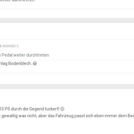
EB
WERNER S
:
 Pedal weiter durchtreten.
hlag Bodenblech..
😆
15 PS durch die Gegend tuckert!
😉
mt gewaltig was nicht, aber das Fahrzeug passt sich eben immer dem Bes