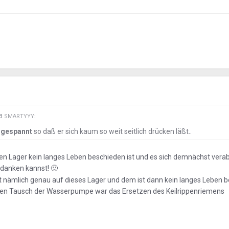
EB
SMARTYYY
:
 gespannt
so daß er sich kaum so weit seitlich drücken läßt..
n Lager kein langes Leben beschieden ist und es sich demnächst verab
edanken kannst!
🙂
nämlich genau auf dieses Lager und dem ist dann kein langes Leben 
n den Tausch der Wasserpumpe war das Ersetzen des Keilrippenriemens