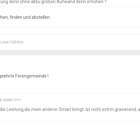
istung denn ohne allzu großen Aufwand denn erhöhen ?
hen, finden und abstellen.
 Liter/100 Km.
 geehrte Forengemeinde !
EB
SMARTYYY
:
 die Leistung,die mein anderer Smart bringt. Ist nicht extrm gravierend, 