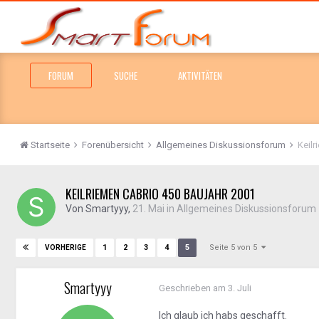
FORUM
SUCHE
AKTIVITÄTEN
Startseite
Forenübersicht
Allgemeines Diskussionsforum
Keilr
KEILRIEMEN CABRIO 450 BAUJAHR 2001
Von
Smartyyy
,
21. Mai
in
Allgemeines Diskussionsforum
Seite 5 von 5
1
2
3
4
5
VORHERIGE
Smartyyy
Geschrieben am
3. Juli
Ich glaub ich habs geschafft.