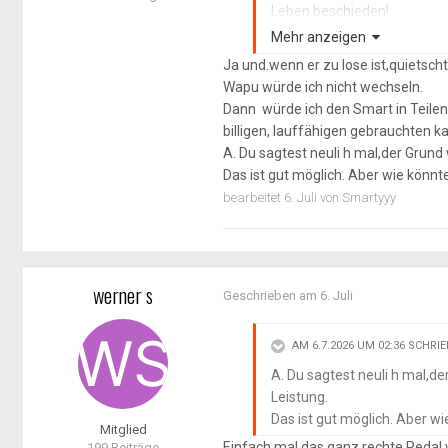
Leben beschieden!
Und lass es Dir gesagt sei
Mehr anzeigen
Keilrippenriemens Kinderge
Ja und.wenn er zu lose ist,quietscht e
Wapu würde ich nicht wechseln.
Dann würde ich den Smart in Teilen
billigen, lauffähigen gebrauchten k
A. Du sagtest neuli h mal,der Grund
Das ist gut möglich. Aber wie könn
bearbeitet
6. Juli
von Smartyyy
werner s
Geschrieben am
6. Juli
AM 6.7.2026 UM 02:36 SCHRI
A. Du sagtest neuli h mal,d
Leistung.
Das ist gut möglich. Aber w
Mitglied
Einfach mal das ganz rechte Pedal 
199 Beiträge