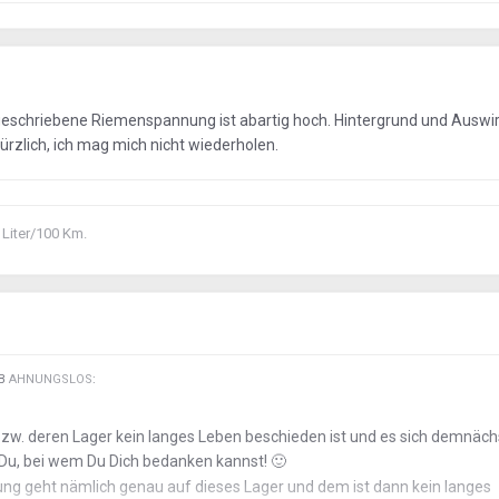
orgeschriebene Riemenspannung ist abartig hoch. Hintergrund und Ausw
ürzlich, ich mag mich nicht wiederholen.
 Liter/100 Km.
EB
AHNUNGSLOS
:
zw. deren Lager kein langes Leben beschieden ist und es sich demnäch
 Du, bei wem Du Dich bedanken kannst!
🙂
g geht nämlich genau auf dieses Lager und dem ist dann kein langes