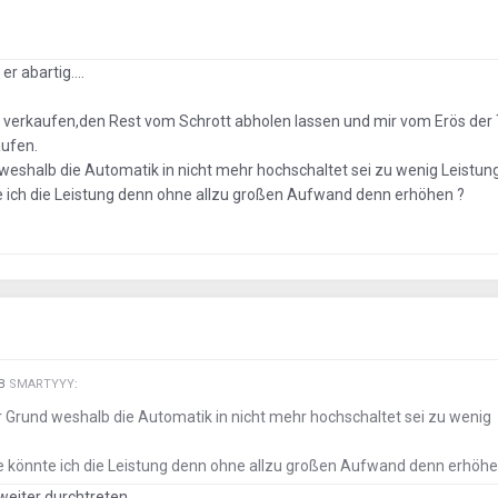
n, gegen den Tausch der Wasserpumpe war das Ersetzen des
burtstag!
😉
r abartig....
 verkaufen,den Rest vom Schrott abholen lassen und mir vom Erös der 
aufen.
 weshalb die Automatik in nicht mehr hochschaltet sei zu wenig Leistun
te ich die Leistung denn ohne allzu großen Aufwand denn erhöhen ?
EB
SMARTYYY
:
er Grund weshalb die Automatik in nicht mehr hochschaltet sei zu wenig
ie könnte ich die Leistung denn ohne allzu großen Aufwand denn erhöhe
weiter durchtreten.