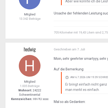
Aber wie könnte ich die Le
Ursache der fehlenden Leistung suc
Mitglied
13.342 Beiträge
705 Kilometer mit 19,43 Litern sind 2,75
hedwig
Geschrieben am
7. Juli
Moin, sehr geehrter smartyyy, sehr
Auf die Bemerkung:
AM 6.7.2026 UM 19:39 SCHRI
Mitglied
Er bringt einfach nicht ganz
1.005 Beiträge
man merkt es einfach.
Wohnort:
24222
Schwentinental
Kennzeichen:
HH-YU xxxx
Mal so als Gedanken: