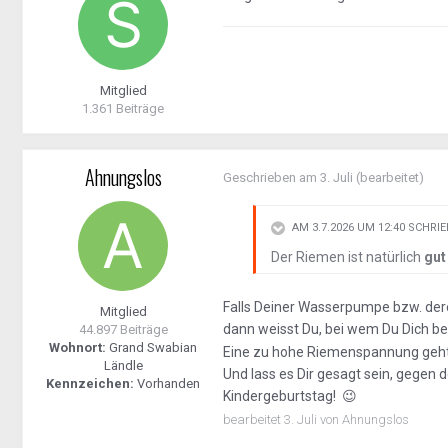
Mitglied
1.361 Beiträge
Ahnungslos
Geschrieben am
3. Juli
(bearbeitet)
AM 3.7.2026 UM 12:40 SCHRI
Der Riemen ist natürlich
gut
Falls Deiner Wasserpumpe bzw. dere
Mitglied
dann weisst Du, bei wem Du Dich b
44.897 Beiträge
Wohnort:
Grand Swabian
Eine zu hohe Riemenspannung geht 
Ländle
Und lass es Dir gesagt sein, gege
Kennzeichen:
Vorhanden
Kindergeburtstag!
😉
bearbeitet
3. Juli
von Ahnungslos