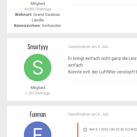
Mitglied
44.897 Beiträge
Wohnort:
Grand Swabian
Ländle
Kennzeichen:
Vorhanden
Smartyyy
Geschrieben am
6. Juli
Er bringt einfach nicht ganz die Le
einfach.
Könnte evtl. der Luftfilter verstopft
Mitglied
1.361 Beiträge
Funman
Geschrieben am
6. Juli
AM 6.7.2026 UM 02:36 SCHRI