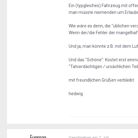
Ein (typgleiches) Fahrzeug mit offe
man müsste niemenden um Erlaubnis/
Wie wäre es denn, die "üblichen ve
Wenn der/die Fehler der mangelhaft
Und ja, man könnte z.B. mit dem Luft
Und das "Schöne": Kostet erst einmal
"Tatverdächtigen / ursächlichen Teile
mit freundlichen Grüßen verbleibt
hedwig
Funman
Geschrieben am
7. Juli