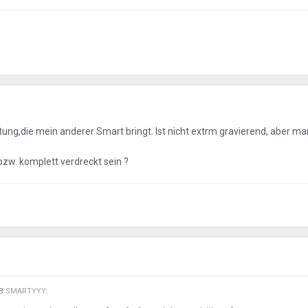
istung,die mein anderer Smart bringt. Ist nicht extrm gravierend, aber m
 bzw. komplett verdreckt sein ?
EB
SMARTYYY
: