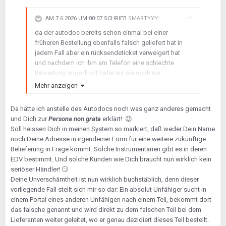
Bewertungen von Kunden zustande kommen!
AM 7.6.2026 UM 00:07 SCHRIEB
SMARTYYY
:
da der autodoc bereits schon einmal bei einer
früheren Bestellung ebenfalls falsch geliefert hat in
jedem Fall aber ein rücksendeticket verweigert hat
und nachdem ich ihm am Telefon eine schlechte
Bewertung angedroht habe wir sie noch nie
bekommen hat, hat er einfach meine Bestellung
Mehr anzeigen
rausgenommen bzw meine E-Mail-Adresse so dass
ich letztendlich keine schlechte Bewertung mehr
Da hätte ich anstelle des Autodocs noch was ganz anderes gemacht
abgeben konnte da die Bestellung nicht mehr
und Dich zur
Persona non grata
erklärt!
😉
auffindbar war Punkt da man sich im Leben immer mal
Soll heissen Dich in meinen System so markiert, daß weder Dein Name
zweimal sieht und und nun meine Retourkutsche
noch Deine Adresse in irgendeiner Form für eine weitere zukünftige
kommen wird zwar nicht zu der damaligen Bestellung
Belieferung in Frage kommt. Solche Instrumentarien gibt es in deren
das ging ja nicht mehr aber dann eben jetzt bei der
EDV bestimmt. Und solche Kunden wie Dich braucht nun wirklich kein
Bestellung auch wenn die Bestellung eben hier nicht
seriöser Händler!
🙄
mehr zutreffend ist, soll der eine schlechte Bewertung
Deine Unverschämtheit ist nun wirklich buchstäblich, denn dieser
per Retourkutsche nun trotzdem erhalten. Wer so
vorliegende Fall stellt sich mir so dar: Ein absolut Unfähiger sucht in
frech ist, hat die Rechnung ohne mich, König
einem Portal eines anderen Unfähigen nach einem Teil, bekommt dort
Kunde gemacht...
das falsche genannt und wird direkt zu dem falschen Teil bei dem
Lieferanten weiter geleitet, wo er genau dezidiert dieses Teil bestellt.