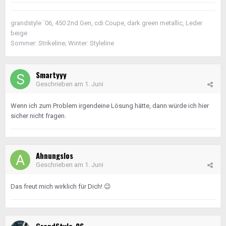
grandstyle ´06, 450 2nd Gen, cdi Coupe, dark green metallic, Leder
beige
Sommer: Strikeline; Winter: Styleline
Smartyyy
Geschrieben am
1. Juni
Wenn ich zum Problem irgendeine Lösung hätte, dann würde ich hier
sicher nicht fragen.
Ahnungslos
Geschrieben am
1. Juni
Das freut mich wirklich für Dich!
😉