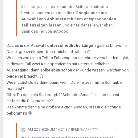
Ich habe ja nicht direkt auf der Seite von autodoc
bestellt sondern erstmal
über Google mir eine
Auswahl von Anbietern mit dem entsprechenden
Teil anzeigen lassen
und eines der Teile war eben
dann das Teil von autodoc
Daß es in der Auswahl
unterschiedliche Längen
gab ist Dir wohl in
Deiner grenzenlosen ..beep.. nicht aufgefallen?
Wenn es von einem Teil im Fahrzeug eben mehrere verschiedene gibt,
in diesem Fall zwei Keilrippenriemen mit unterschiedlicher
Ausprägung, dann sollte eben schon der Kunde wissen, welchen von
beiden er braucht!
🙄
Wie machst Du es denn dann, wenn Du eine bestimmte Schraube
brauchst?
Gibst Du dann als Suchbegriff "Schraube Smart" ein und suchst
einfach die Billigste aus??
Das könnte dann eine größere Aktion werden, bis Du die richtige
bekommst!
😁
AM 22.5.2026 UM 14:24 SCHRIEB
SMARTYYY
: