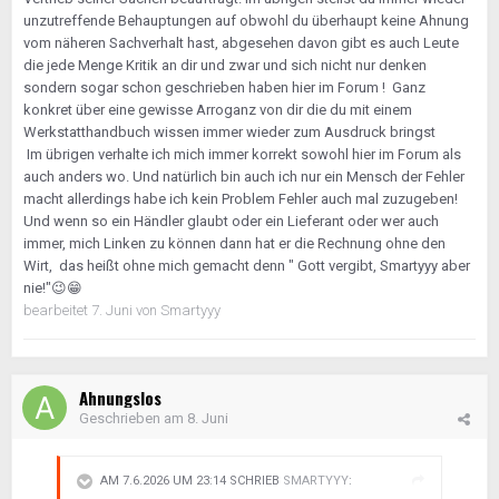
unzutreffende Behauptungen auf obwohl du überhaupt keine Ahnung
vom näheren Sachverhalt hast, abgesehen davon gibt es auch Leute
die jede Menge Kritik an dir und zwar und sich nicht nur denken
sondern sogar schon geschrieben haben hier im Forum ! Ganz
konkret über eine gewisse Arroganz von dir die du mit einem
Werkstatthandbuch wissen immer wieder zum Ausdruck bringst
Im übrigen verhalte ich mich immer korrekt sowohl hier im Forum als
auch anders wo. Und natürlich bin auch ich nur ein Mensch der Fehler
macht allerdings habe ich kein Problem Fehler auch mal zuzugeben!
Und wenn so ein Händler glaubt oder ein Lieferant oder wer auch
immer, mich Linken zu können dann hat er die Rechnung ohne den
Wirt, das heißt ohne mich gemacht denn " Gott vergibt, Smartyyy aber
nie!"
😉
😁
bearbeitet
7. Juni
von Smartyyy
Ahnungslos
Geschrieben am
8. Juni
AM 7.6.2026 UM 23:14 SCHRIEB
SMARTYYY
: