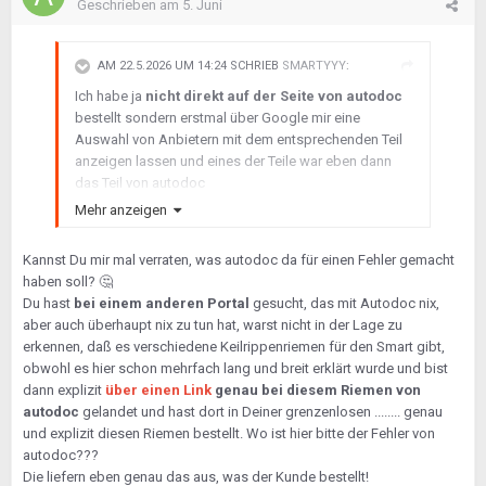
Geschrieben am
5. Juni
AM 22.5.2026 UM 14:24 SCHRIEB
SMARTYYY
:
Ich habe ja
nicht direkt auf der Seite von autodoc
bestellt sondern erstmal über Google mir eine
Auswahl von Anbietern mit dem entsprechenden Teil
anzeigen lassen und eines der Teile war eben dann
das Teil von autodoc
Mehr anzeigen
AM 22.5.2026 UM 14:20 SCHRIEB
SMARTYYY
:
Kannst Du mir mal verraten, was autodoc da für einen Fehler gemacht
Nein ich habe sie dem
haben soll?
🤔
AutoDoc erzählt, die Story, und
die
Du hast
bei einem anderen Portal
gesucht, das mit Autodoc nix,
haben
ihren
Fehler eingesehen
aber auch überhaupt nix zu tun hat, warst nicht in der Lage zu
und mir eine kostenloses
erkennen, daß es verschiedene Keilrippenriemen für den Smart gibt,
Rücksendeetikett geschickt.
obwohl es hier schon mehrfach lang und breit erklärt wurde und bist
dann explizit
über einen Link
genau bei diesem Riemen von
autodoc
gelandet und hast dort in Deiner grenzenlosen ........ genau
und explizit diesen Riemen bestellt. Wo ist hier bitte der Fehler von
autodoc???
Die liefern eben genau das aus, was der Kunde bestellt!