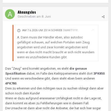
Ahnungslos
Geschrieben am
8. Juni
AM 7.6.2026 UM 23:14 SCHRIEB
SMARTYYY
:
A. Dann muss der Händler eben, also autodoc
gefälligst schauen, auf welchen Portalen sein Zeug
angeboten wird und zwar korrekt angeboten wird
wenn er das nicht macht braucht er sich nicht wundern
wenn es unzufriedene Kunden gibt
Das "Zeug" wird korrekt angeboten, es steht
die genaue
Spezifikation
dabei, im Falle des Keilripperiemens steht dort
3PK850
.
Und wenn es verschiedene gibt, dann steht eben beim anderen
4PK780
.
Dies zu erkennen und den richtigen raus zu suchen obliegt dann aber
schon noch dem Kunde!
Wenn er dazu aufgrund erwiesener Unfähigkeit nicht in der Lage ist,
dann kommt es eben zu Fehllieferungen wie in diesem Fall.
Die Ursache ist dann aber nicht der Anbieter, der hat sich hier sogar