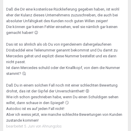
Daß die Dir eine kostenlose Rücklieferung gegeben haben, ist wohl
eher der Kulanz dieses Unternehmens zuzuschreiben, die auch bei
absoluter Unfähigkeit des Kunden noch guten Willen zeigen!
Die können gar keinen Fehler einsehen, weil sie nämlich gar keinen
gemacht haben!
😉
Das ist so ähnlich als ob Du von irgendeinem dahergelaufenen
Dösbaddel eine Teilenummer genannt bekommst und Du damit zu
Mercedes gehst und explizit diese Nummer bestellst und es dann
nicht passt.
Ist dann Mercedes schuld oder der Knallkopf, von dem die Nummer
stammt?
🤔
Daß Du in einem solchen Fall noch mit einer schlechten Bewertung
drohst, das ist der Gipfel der Unverschämtheit!
😡
Wie ich schon geschrieben habe, wenn Du einen Schuldigen sehen
willst, dann schaue in den Spiegel!
🙄
Autodoc ist es auf jeden Fall nicht!
Aber ich weiss jetzt, wie manche schlechte Bewertungen von Kunden
zustande kommen!
bearbeitet
5. Juni
von Ahnungslos