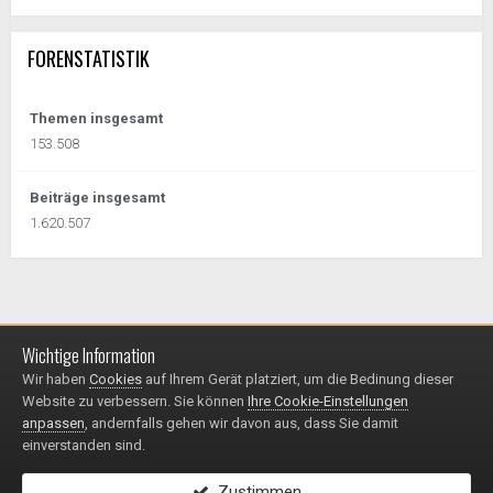
FORENSTATISTIK
Themen insgesamt
153.508
Beiträge insgesamt
1.620.507
Wichtige Information
Impressum / Datenschutzerklärung
Kontakt
Wir haben
Cookies
auf Ihrem Gerät platziert, um die Bedinung dieser
© 1999 - 2025
Website zu verbessern. Sie können
Ihre Cookie-Einstellungen
Powered by Invision Community
anpassen
, andernfalls gehen wir davon aus, dass Sie damit
einverstanden sind.
Zustimmen