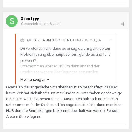
Smartyyy
Geschrieben am
6. Juni
AM 5.6.2026 UM 03:57 SCHRIEB
GRANDSTYLE_06
:
Du verstehst nicht, dass es einzig darum geht, ob zur
Problemlösung überhaupt schon irgendwas und falls
ja, was (?)
unternommen worden ist, um dann anhand der
Ergebnisse weitere Überlegungen anzustellen.
Da du selbst keine Ideen hast, wäre es z.B. -
Mehr anzeigen
buchstäblich- naheliegend, dass (auch) dein örtlicher
Okay also der angebliche Smartkenner ist so beschäftigt, dass er
Smart-Kenner kontaktiert wird
kaum Zeit hat sich überhaupt mit Kunden zu unterhalten geschweige
…zumal hier ja scheinbar nur dumme Bemerkungen
denn sich was anzusehen für lau. Ansonsten habe ich noch nichts
kommen.
unternommen in der Sache und ich sage dauch nicht, dass man hier
NUR dumme Bemerkungen bekommt aber halt von von der Person
A.eben überwiegend.