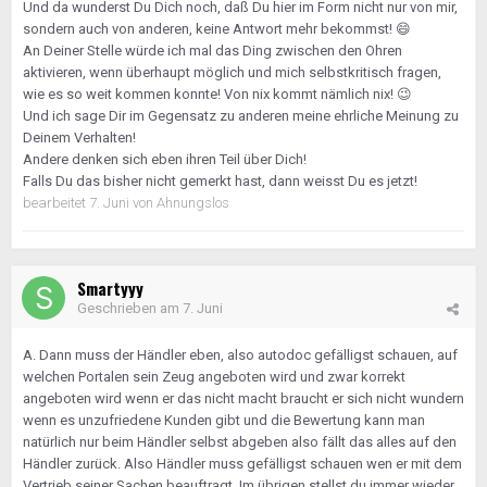
Und da wunderst Du Dich noch, daß Du hier im Form nicht nur von mir,
sondern auch von anderen, keine Antwort mehr bekommst!
😄
An Deiner Stelle würde ich mal das Ding zwischen den Ohren
aktivieren, wenn überhaupt möglich und mich selbstkritisch fragen,
wie es so weit kommen konnte! Von nix kommt nämlich nix!
😉
Und ich sage Dir im Gegensatz zu anderen meine ehrliche Meinung zu
Deinem Verhalten!
Andere denken sich eben ihren Teil über Dich!
Falls Du das bisher nicht gemerkt hast, dann weisst Du es jetzt!
bearbeitet
7. Juni
von Ahnungslos
Smartyyy
Geschrieben am
7. Juni
A. Dann muss der Händler eben, also autodoc gefälligst schauen, auf
welchen Portalen sein Zeug angeboten wird und zwar korrekt
angeboten wird wenn er das nicht macht braucht er sich nicht wundern
wenn es unzufriedene Kunden gibt und die Bewertung kann man
natürlich nur beim Händler selbst abgeben also fällt das alles auf den
Händler zurück. Also Händler muss gefälligst schauen wen er mit dem
Vertrieb seiner Sachen beauftragt. Im übrigen stellst du immer wieder