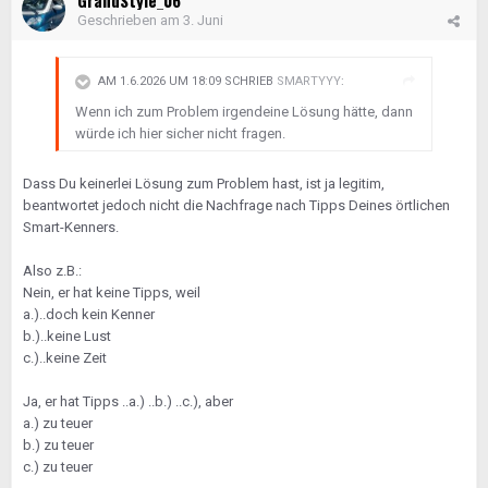
GrandStyle_06
Geschrieben am
3. Juni
AM 1.6.2026 UM 18:09 SCHRIEB
SMARTYYY
:
Wenn ich zum Problem irgendeine Lösung hätte, dann
würde ich hier sicher nicht fragen.
Dass Du keinerlei Lösung zum Problem hast, ist ja legitim,
beantwortet jedoch nicht die Nachfrage nach Tipps Deines örtlichen
Smart-Kenners.
Also z.B.:
Nein, er hat keine Tipps, weil
a.)..doch kein Kenner
b.)..keine Lust
c.)..keine Zeit
Ja, er hat Tipps ..a.) ..b.) ..c.), aber
a.) zu teuer
b.) zu teuer
c.) zu teuer