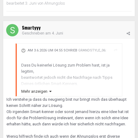
bearbeitet
3. Juni
von Ahnungslos
Smartyyy
Geschrieben am
4. Juni
AM 3.6.2026 UM 04:55 SCHRIEB
GRANDSTYLE_06
:
Dass Du keinerlei Lösung zum Problem hast, ist ja
legitim,
beantwortet jedoch nicht die Nachfrage nach Tipps
Deines örtlichen Smart-Kenners.
Mehr anzeigen
Echt erstaunlich, wie schwer es offensichtlich
Ich verstehe ja dass du neugierig bist nur bringt mich das überhaupt
inzwischen scheint, selbst simpelste Fragen zu
keinen Schritt näher zur Lösung.
beantworten...
🙄
Ob irgendein Smart-kenner oder sonst jemand hierzu eine Idee hat ist
doch für die Problemlösung irrelevant, denn wenn ich solch eine Idee
erhalten hätte, auch dann würde ich hier sicherlich nicht nachfragen.
Wenig hilfreich finde ich auch wenn der Ahnungslos erst diverse