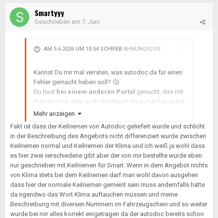
Smartyyy
Geschrieben am
7. Juni
AM 5.6.2026 UM 10:54 SCHRIEB
AHNUNGSLOS
:
Kannst Du mir mal verraten, was autodoc da für einen
Fehler gemacht haben soll?
🤔
Du hast
bei einem anderen Portal
gesucht, das mit
Autodoc nix, aber auch überhaupt nix zu tun hat, warst
nicht in der Lage zu erkennen, daß es verschiedene
Mehr anzeigen
Keilrippenriemen für den Smart gibt, obwohl es hier
Fakt ist dass der Keilriemen von Autodoc geliefert wurde und schlicht
schon mehrfach lang und breit erklärt wurde und bist
in der Beschreibung des Angebots nicht differenziert wurde zwischen
dann explizit
über einen Link
genau bei diesem
Keilriemen normal und Keilriemen der Klima und ich weiß ja wohl dass
Riemen von autodoc
gelandet und hast dort in
es hier zwei verschiedene gibt aber der von mir bestellte wurde eben
Deiner grenzenlosen ........ genau und explizit diesen
nur geschrieben mit Keilriemen für Smart. Wenn in dem Angebot nichts
Riemen bestellt. Wo ist hier bitte der Fehler von
von Klima stets bei dem Keilriemen darf man wohl davon ausgehen
autodoc???
dass hier der normale Keilriemen gemeint sein muss andernfalls hätte
Die liefern eben genau das aus, was der Kunde
da irgendwo das Wort Klima auftauchen müssen und meine
bestellt!
Beschreibung mit diversen Nummern im Fahrzeugschein und so weiter
wurde bei mir alles korrekt eingetragen da der autodoc bereits schon