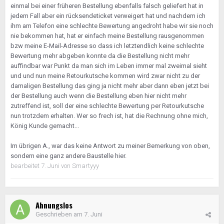
Daß die Dir eine kostenlose Rücklieferung gegeben
einmal bei einer früheren Bestellung ebenfalls falsch geliefert hat in
haben, ist wohl eher der Kulanz dieses Unternehmens
jedem Fall aber ein rücksendeticket verweigert hat und nachdem ich
zuzuschreiben, die auch bei absoluter Unfähigkeit
ihm am Telefon eine schlechte Bewertung angedroht habe wir sie noch
des Kunden noch guten Willen zeigen!
nie bekommen hat, hat er einfach meine Bestellung rausgenommen
Die können gar keinen Fehler einsehen, weil sie
bzw meine E-Mail-Adresse so dass ich letztendlich keine schlechte
nämlich gar keinen gemacht haben!
😉
Bewertung mehr abgeben konnte da die Bestellung nicht mehr
auffindbar war Punkt da man sich im Leben immer mal zweimal sieht
Das ist so ähnlich als ob Du von irgendeinem
und und nun meine Retourkutsche kommen wird zwar nicht zu der
dahergelaufenen Dösbaddel eine Teilenummer
damaligen Bestellung das ging ja nicht mehr aber dann eben jetzt bei
genannt bekommst und Du damit zu Mercedes gehst
der Bestellung auch wenn die Bestellung eben hier nicht mehr
und explizit diese Nummer bestellst und es dann nicht
zutreffend ist, soll der eine schlechte Bewertung per Retourkutsche
passt.
nun trotzdem erhalten. Wer so frech ist, hat die Rechnung ohne mich,
Ist dann Mercedes schuld oder der Knallkopf, von
König Kunde gemacht...
dem die Nummer stammt?
🤔
Im übrigen A., war das keine Antwort zu meiner Bemerkung von oben,
Daß Du in einem solchen Fall noch mit einer
sondern eine ganz andere Baustelle hier.
schlechten Bewertung drohst, das ist der Gipfel der
bearbeitet
7. Juni
von Smartyyy
Unverschämtheit!
😡
Wie ich schon geschrieben habe, wenn Du einen
Schuldigen sehen willst, dann schaue in den
Spiegel!
🙄
Ahnungslos
Autodoc ist es auf jeden Fall nicht!
Geschrieben am
7. Juni
Aber ich weiss jetzt, wie manche schlechte