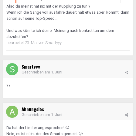
Also du meinst hat nix mit der Kupplung zu tun ?
Wenn ich die Gänge voll ausfahre dauert halt etwas aber kommt dann
schon auf seine Top-Speed...
Und was könnte ich deiner Meinung nach konkret tun um dem
abzuhelfen?
bearbeitet
23. Mai
von Smartyyy
Smartyyy
Geschrieben am
1. Juni
??
Ahnungslos
Geschrieben am
1. Juni
Da hat der Limiter angesprochen!
😉
Nein, es ist nicht der des Smarts gemeint!
🙂