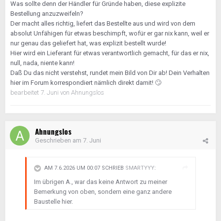
Was sollte denn der Händler für Gründe haben, diese explizite
Bestellung anzuzweifeln?
Der macht alles richtig, liefert das Bestellte aus und wird von dem
absolut Unfähigen für etwas beschimpft, wofür er gar nix kann, weil er
nur genau das geliefert hat, was explizit bestellt wurde!
Hier wird ein Lieferant für etwas verantwortlich gemacht, für das er nix,
null, nada, niente kann!
Daß Du das nicht verstehst, rundet mein Bild von Dir ab! Dein Verhalten
hier im Forum korrespondiert nämlich direkt damit!
🙄
bearbeitet
7. Juni
von Ahnungslos
Ahnungslos
Geschrieben am
7. Juni
AM 7.6.2026 UM 00:07 SCHRIEB
SMARTYYY
:
Im übrigen A., war das keine Antwort zu meiner
Bemerkung von oben, sondern eine ganz andere
Baustelle hier.