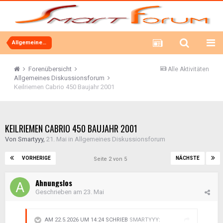
Allgemeines Diskussionsforum
Forenübersicht
Alle Aktivitäten
Allgemeines Diskussionsforum
Keilriemen Cabrio 450 Baujahr 2001
KEILRIEMEN CABRIO 450 BAUJAHR 2001
Von
Smartyyy
,
21. Mai
in
Allgemeines Diskussionsforum
VORHERIGE
NÄCHSTE
Seite 2 von 5
Ahnungslos
Geschrieben am
23. Mai
AM 22.5.2026 UM 14:24 SCHRIEB
SMARTYYY
: