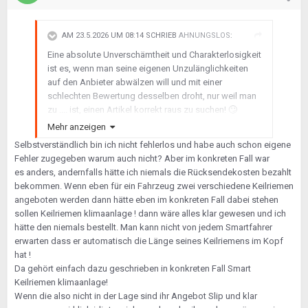
AM 23.5.2026 UM 08:14 SCHRIEB
AHNUNGSLOS
:
Eine absolute Unverschämtheit und Charakterlosigkeit
ist es, wenn man seine eigenen Unzulänglichkeiten
auf den Anbieter abwälzen will und mit einer
schlechten Bewertung desselben droht, nur weil man
zu .... ist, einen Artikel korrekt raus zu suchen!
🙄
Mehr anzeigen
Selbstverständlich bin ich nicht fehlerlos und habe auch schon eigene
Fehler zugegeben warum auch nicht? Aber im konkreten Fall war
es anders, andernfalls hätte ich niemals die Rücksendekosten bezahlt
bekommen. Wenn eben für ein Fahrzeug zwei verschiedene Keilriemen
angeboten werden dann hätte eben im konkreten Fall dabei stehen
sollen Keilriemen klimaanlage ! dann wäre alles klar gewesen und ich
hätte den niemals bestellt. Man kann nicht von jedem Smartfahrer
erwarten dass er automatisch die Länge seines Keilriemens im Kopf
hat !
Da gehört einfach dazu geschrieben in konkreten Fall Smart
Keilriemen klimaanlage!
Wenn die also nicht in der Lage sind ihr Angebot Slip und klar