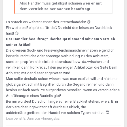
Also Händler muss gefälligst schauen
wen er mit
dem Vertrieb seiner Sachen beauftragt.
Es sprach ein wahrer Kenner des Internethandels!
😄
Ein weiteres Beispiel dafür, daß Du nicht den leisesten Durchblick
hast!
🙄
Der Händler beauftragt überhaupt niemand mit dem Vertrieb
seiner Artikel!
Die diversen Such- und Preisvergleichsmaschinen haben eigentlich
keinerlei rechtliche oder sonstige Verbindung zu den Anbietern,
sondern propfen sich einfach obendrauf bzw. dazwischen und
verlinken dann konkret auf den jeweiligen Artikel bzw. die Seite beim
Anbieter, mit der dieser angeboten wird.
Man sollte deshalb schon wissen, was man explizit will und nicht nur
globalgalaktisch mit Begriffen durch die Gegend rennen und dann
hirnlos einfach nach Preis irgendwas bestellen, wenn es verschiedene
Ausführungen eines Bauteils gibt!
Bei mir würdest Du schon lange auf einer Blacklist stehen, wie z. B. in
der Versicherungswirtschaft durchaus üblich, die
anbieterübergreifend den Handel vor solchen Typen schützt!
😇
bearbeitet
8. Juni
von Ahnungslos