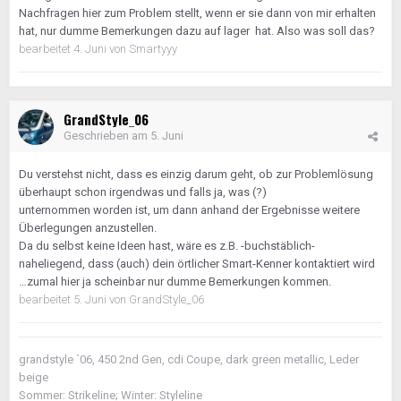
Nachfragen hier zum Problem stellt, wenn er sie dann von mir erhalten
hat, nur dumme Bemerkungen dazu auf lager hat. Also was soll das?
bearbeitet
4. Juni
von Smartyyy
GrandStyle_06
Geschrieben am
5. Juni
Du verstehst nicht, dass es einzig darum geht, ob zur Problemlösung
überhaupt schon irgendwas und falls ja, was (?)
unternommen worden ist, um dann anhand der Ergebnisse weitere
Überlegungen anzustellen.
Da du selbst keine Ideen hast, wäre es z.B. -buchstäblich-
naheliegend, dass (auch) dein örtlicher Smart-Kenner kontaktiert wird
…zumal hier ja scheinbar nur dumme Bemerkungen kommen.
bearbeitet
5. Juni
von GrandStyle_06
grandstyle ´06, 450 2nd Gen, cdi Coupe, dark green metallic, Leder
beige
Sommer: Strikeline; Winter: Styleline