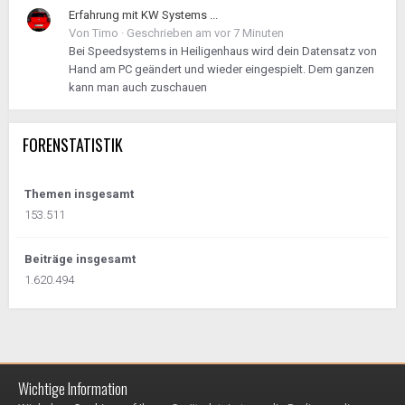
Erfahrung mit KW Systems ...
Von
Timo
·
Geschrieben am
vor 7 Minuten
Bei Speedsystems in Heiligenhaus wird dein Datensatz von
Hand am PC geändert und wieder eingespielt. Dem ganzen
kann man auch zuschauen
FORENSTATISTIK
Themen insgesamt
153.511
Beiträge insgesamt
1.620.494
Wichtige Information
Impressum / Datenschutzerklärung
Kontakt