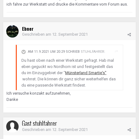
die Wanne und wird nie mehr dicht.
ich fahre zur Werkstatt und drucke die Kommentare vom Forum aus.
Eigentlich ist das aber auch alles völlig egal. Denn die
Montage der Wanne war Werkstattleistung. Bevor du
da jetzt noch mehr kaputt machst, würde ich dringend
Ebner
raten, den Smart zur Werkstatt zurück zu bringen und
Geschrieben am
12. September 2021
die das machen zu lassen. Immerhin hast du
Gewährleistung auf die Arbeit.
AM 11.9.2021 UM 20:29 SCHRIEB
STUHLFAHRER
:
Du hast oben nach einer Werkstatt gefragt. Hab mal
eben geguckt wo Nordhorn ist und festgestellt das
du im Einzuggebiet der "
Münsterland Smartie's"
wohnst. Die können dir ganz sicher weiterhelfen das
du eine passende Werkstatt findest.
Ich versuche konzakt aufzunehmen,
Danke
Gast stuhlfahrer
Geschrieben am
12. September 2021