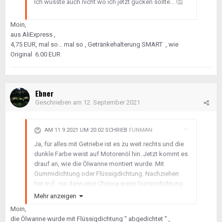
Ich wüsste auch nicht wo ich jetzt gucken sollte...
🤔
Moin,
aus AliExpress ,
4,75 EUR, mal so... mal so , Getränkehalterung SMART , wie
Original 6.00 EUR
Ebner
Geschrieben am
12. September 2021
AM 11.9.2021 UM 20:02 SCHRIEB
FUNMAN
:
Ja, für alles mit Getriebe ist es zu weit rechts und die
dunkle Farbe weist auf Motorenöl hin. Jetzt kommt es
drauf an, wie die Ölwanne montiert wurde. Mit
Gummidichtung oder Flüssigdichtung. Nachziehen
hat m.E. nur dann eine Chance wenn Gummidichtung
UND zu wenig angezogen. Das halte ich für
Mehr anzeigen
unwahrscheinlich. Wenn Gummidichtung, dann würde
Moin,
ich höchstens mit 8Nm anziehen. Sonst verformt sich
die Ölwanne wurde mit Flüssigdichtung " abgedichtet " ,