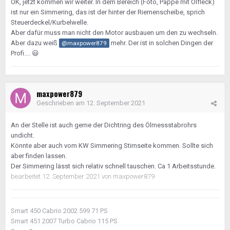
OK, jetzt kommen wir weiter. In dem Bereich (Foto, Pappe mit Ölfleck)
ist nur ein Simmering, das ist der hinter der Riemenscheibe, sprich
Steuerdeckel/Kurbelwelle.
Aber dafür muss man nicht den Motor ausbauen um den zu wechseln.
Aber dazu weiß
mehr. Der ist in solchen Dingen der
@maxpower879
Profi....
😃
maxpower879
Geschrieben am
12. September 2021
An der Stelle ist auch gerne der Dichtring des Ölmessstabrohrs
undicht.
Könnte aber auch vom KW Simmering Stirnseite kommen. Sollte sich
aber finden lassen.
Der Simmering lässt sich relativ schnell tauschen. Ca 1 Arbeitsstunde.
bearbeitet
12. September 2021
von maxpower879
Smart 450 Cabrio 2002 599 71 PS
Smart 451 2007 Turbo Cabrio 115 PS