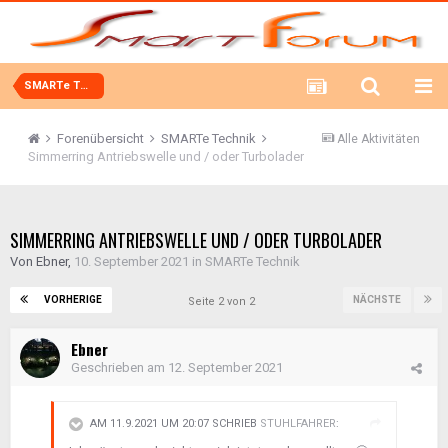
SMARTe Technik
Forenübersicht
SMARTe Technik
Alle Aktivitäten
Simmerring Antriebswelle und / oder Turbolader
SIMMERRING ANTRIEBSWELLE UND / ODER TURBOLADER
Von
Ebner
,
10. September 2021
in
SMARTe Technik
VORHERIGE
NÄCHSTE
Seite 2 von 2
Ebner
Geschrieben am
12. September 2021
AM 11.9.2021 UM 20:07 SCHRIEB
STUHLFAHRER
: