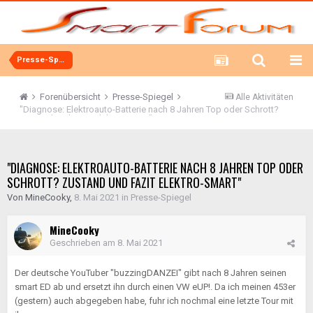
Presse-Spiegel
Forenübersicht
Presse-Spiegel
Alle Aktivitäten
"Diagnose: Elektroauto-Batterie nach 8 Jahren Top oder Schrott?
Zustand und Fazit Elektro-Smart"
"DIAGNOSE: ELEKTROAUTO-BATTERIE NACH 8 JAHREN TOP ODER
SCHROTT? ZUSTAND UND FAZIT ELEKTRO-SMART"
Von
MineCooky
,
8. Mai 2021
in
Presse-Spiegel
MineCooky
Geschrieben am
8. Mai 2021
Der deutsche YouTuber "buzzingDANZEI" gibt nach 8 Jahren seinen
smart ED ab und ersetzt ihn durch einen VW eUP!. Da ich meinen 453er
(gestern) auch abgegeben habe, fuhr ich nochmal eine letzte Tour mit