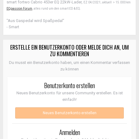
smart fortwo Cabrio 453er EQ 22kW-Lader,
EZ 04/2021; aktuell > 15.000 km
EQpassion Forum
, alles rund um den smart ED & EQ.
"Aus Gaspedal wird Spaßpedal"
- Smart
ERSTELLE EIN BENUTZERKONTO ODER MELDE DICH AN, UM
ZU KOMMENTIEREN
Du musst ein Benutzerkonto haben, um einen Kommentar verfassen
zu können
Benutzerkonto erstellen
Neues Benutzerkonto für unsere Community erstellen. Es ist
einfach!
Neues Benutzerkonto erstellen
Anmelden