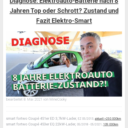
Diagnose: Elektroauto-Batterie nach 8
Jahren Top oder Schrott? Zustand und
Fazit Elektro-Smart
bearbeitet
8. Mai 2021
von MineCooky
smart fortwo Coupé 451er ED 3,7kW-Lader,
EZ 05/2013;
aktuell >250.000km
smart fortwo Coupé 453er EQ 22kW-Lader,
05/2018 - 05/2021;
109.000km