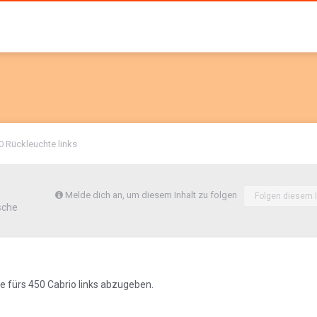
0 Rückleuchte links
Melde dich an, um diesem Inhalt zu folgen
Folgen diesem I
sche
e fürs 450 Cabrio links abzugeben.