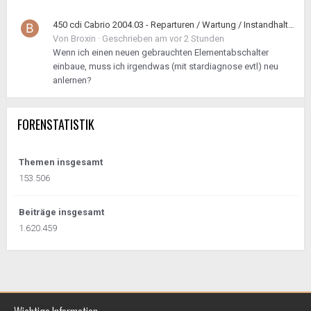
450 cdi Cabrio 2004.03 - Reparturen / Wartung / Instandhaltung geht los
Von
Broxin
·
Geschrieben am
vor 2 Stunden
Wenn ich einen neuen gebrauchten Elementabschalter
einbaue, muss ich irgendwas (mit stardiagnose evtl) neu
anlernen?
FORENSTATISTIK
Themen insgesamt
153.506
Beiträge insgesamt
1.620.459