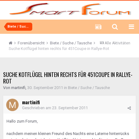
Biete / Suche / Tausche
Forenübersicht
Biete / Suche / Tausche
Alle Aktivitäten
Suche Kotflügel hinten rechts für 451Coupe in Rallye-Rot
SUCHE KOTFLÜGEL HINTEN RECHTS FÜR 451COUPE IN RALLYE-
ROT
Von
martinifi
,
30. September 2011
in
Biete / Suche / Tausche
martinifi
Geschrieben am
23. September 2011
Hallo zum Forum,
nachdem meinen kleinen Freund des Nachts eine Laterne hinterrücks