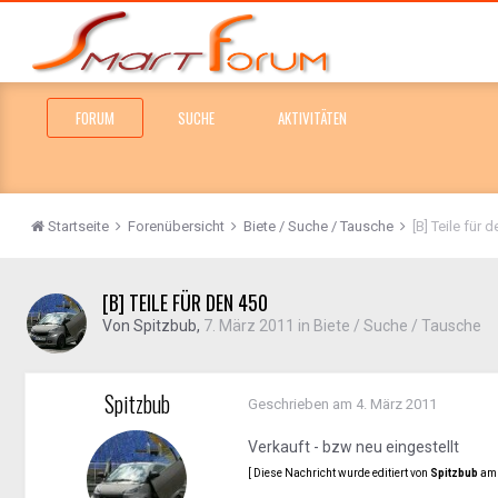
FORUM
SUCHE
AKTIVITÄTEN
Startseite
Forenübersicht
Biete / Suche / Tausche
[B] Teile für 
[B] TEILE FÜR DEN 450
Von
Spitzbub
,
7. März 2011
in
Biete / Suche / Tausche
Spitzbub
Geschrieben am
4. März 2011
Verkauft - bzw neu eingestellt
[ Diese Nachricht wurde editiert von
Spitzbub
am 