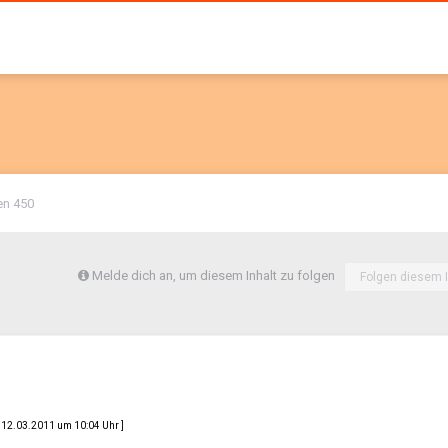
den 450
Melde dich an, um diesem Inhalt zu folgen
Folgen diesem I
12.03.2011 um 10:04 Uhr ]