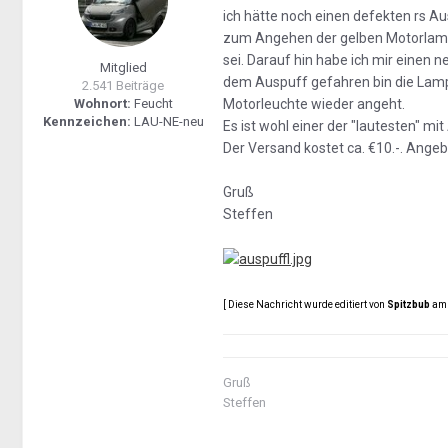
ich hätte noch einen defekten rs Aus
zum Angehen der gelben Motorlampe
sei. Darauf hin habe ich mir einen n
Mitglied
dem Auspuff gefahren bin die Lamp
2.541 Beiträge
Wohnort:
Feucht
Motorleuchte wieder angeht.
Kennzeichen:
LAU-NE-neu
Es ist wohl einer der "lautesten" mit
Der Versand kostet ca. €10.-. Angeb
Gruß
Steffen
[ Diese Nachricht wurde editiert von
Spitzbub
am 
Gruß
Steffen