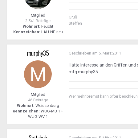
Mitglied
Gruß
2.541 Beiträge
Steffen
Wohnort:
Feucht
Kennzeichen:
LAU-NE-neu
murphy35
Geschrieben am
5. März 2011
Hätte Interesse an den Griffen un
mfg murphy35
Mitglied
Wer mehr bremst kann öfter beschleun
46 Beiträge
Wohnort:
Weissenburg
Kennzeichen:
WUG-MB 1 +
WUG-WV 1
Spitzbub
Geschrieben am
5. März 2011