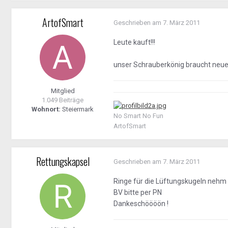
ArtofSmart
Geschrieben am
7. März 2011
Leute kauft!!!
unser Schrauberkönig braucht neues M
Mitglied
1.049 Beiträge
Wohnort:
Steiermark
No Smart No Fun
ArtofSmart
Rettungskapsel
Geschrieben am
7. März 2011
Ringe für die Lüftungskugeln nehm 
BV bitte per PN
Dankeschöööön !