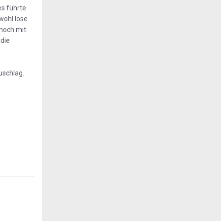
es führte
wohl lose
 noch mit
 die
uschlag.