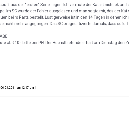
puff aus der "ersten" Serie liegen. Ich vermute der Kat ist nicht ok und 
. Im SC wurde der Fehler ausgelesen und man sagte mir, das der Kat 
euen bei rs Parts bestellt. Lustigerweise ist in den 14 Tagen in denen ich
e nicht mehr angegangen. Das SC prognostizierte damals, dass sofort
 ABE.
ote ab €10.- bitte per PN. Der Höchstbietende erhält am Dienstag den Z
06.03.2011 um 12:17 Uhr ]