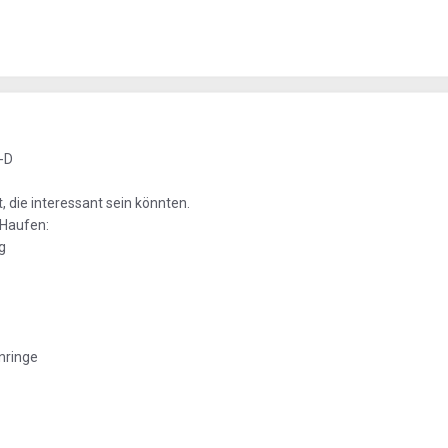
:-D
 die interessant sein könnten.
 Haufen:
g
nringe