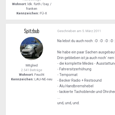
Wohnort:
ldk. fürth / bay. /
franken
Kennzeichen:
FÜ-X
Spitzbub
Geschrieben am
5. März 2011
Na lebst du auch noch :-D :-D :-D :-D 
Ne habe ein paar Sachen ausgebaut,
Drin geblieben ist ja auch noch` nen
- die komplette Medes - Ausstattun
Mitglied
- Fahrersitzerhöhung
2.541 Beiträge
Wohnort:
Feucht
- Tempomat
Kennzeichen:
LAU-NE-neu
- Becker Radio + Restsound
- Alu Handbremshebel
- lackierte Tachoblende und Öhrche
....
und, und, und.