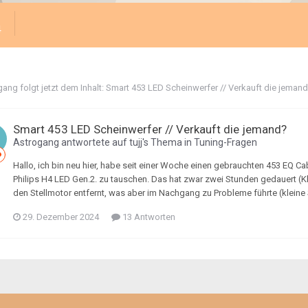
4
gang
folgt jetzt dem Inhalt:
Smart 453 LED Scheinwerfer // Verkauft die jeman
Smart 453 LED Scheinwerfer // Verkauft die jemand?
Astrogang
antwortete auf
tujj
's Thema in
Tuning-Fragen
Hallo, ich bin neu hier, habe seit einer Woche einen gebrauchten 453 EQ 
Philips H4 LED Gen.2. zu tauschen. Das hat zwar zwei Stunden gedauert (K
den Stellmotor entfernt, was aber im Nachgang zu Probleme führte (kleine S
29. Dezember 2024
13 Antworten