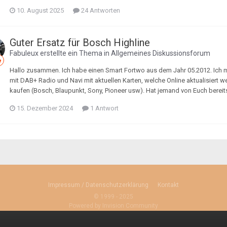
10. August 2025
24 Antworten
Guter Ersatz für Bosch Highline
Fabuleux
erstellte ein Thema in
Allgemeines Diskussionsforum
Hallo zusammen. Ich habe einen Smart Fortwo aus dem Jahr 05.2012. Ich 
mit DAB+ Radio und Navi mit aktuellen Karten, welche Online aktualisiert 
kaufen (Bosch, Blaupunkt, Sony, Pioneer usw). Hat jemand von Euch berei
15. Dezember 2024
1 Antwort
Impressum / Datenschutzerklärung
Kontakt
© 1999 - 2025
Powered by Invision Community