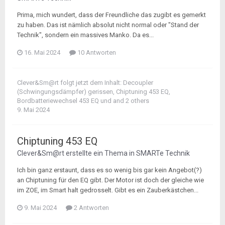
Prima, mich wundert, dass der Freundliche das zugibt es gemerkt
zu haben. Das ist nämlich absolut nicht normal oder "Stand der
Technik", sondern ein massives Manko. Da es...
16. Mai 2024
10 Antworten
Clever&Sm@rt
folgt jetzt dem Inhalt:
Decoupler
(Schwingungsdämpfer) gerissen
,
Chiptuning 453 EQ
,
Bordbatteriewechsel 453 EQ
und and 2 others
9. Mai 2024
Chiptuning 453 EQ
Clever&Sm@rt
erstellte ein Thema in
SMARTe Technik
Ich bin ganz erstaunt, dass es so wenig bis gar kein Angebot(?)
an Chiptuning für den EQ gibt. Der Motor ist doch der gleiche wie
im ZOE, im Smart halt gedrosselt. Gibt es ein Zauberkästchen...
9. Mai 2024
2 Antworten