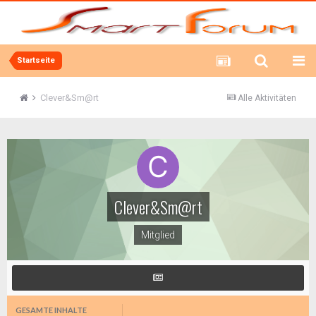
Startseite
Clever&Sm@rt
Alle Aktivitäten
Clever&Sm@rt
Mitglied
GESAMTE INHALTE