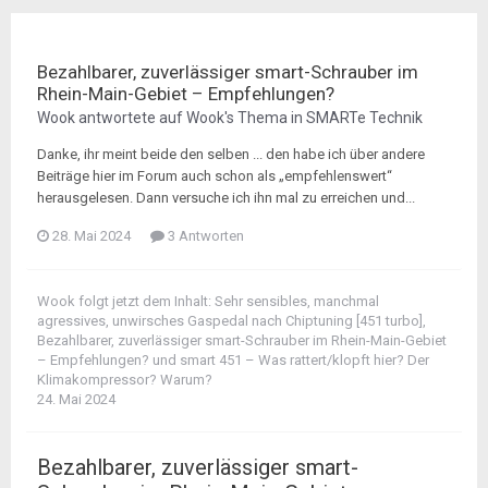
Bezahlbarer, zuverlässiger smart-Schrauber im
Rhein-Main-Gebiet – Empfehlungen?
Wook
antwortete auf
Wook
's Thema in
SMARTe Technik
Danke, ihr meint beide den selben ... den habe ich über andere
Beiträge hier im Forum auch schon als „empfehlenswert“
herausgelesen. Dann versuche ich ihn mal zu erreichen und...
28. Mai 2024
3 Antworten
Wook
folgt jetzt dem Inhalt:
Sehr sensibles, manchmal
agressives, unwirsches Gaspedal nach Chiptuning [451 turbo]
,
Bezahlbarer, zuverlässiger smart-Schrauber im Rhein-Main-Gebiet
– Empfehlungen?
und
smart 451 – Was rattert/klopft hier? Der
Klimakompressor? Warum?
24. Mai 2024
Bezahlbarer, zuverlässiger smart-