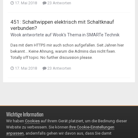
17. Mai 2018
23 Antworten
451: Schaltwippen elektrisch mit Schaltknauf
verbunden?
Wook
antwortete auf
Wook
's Thema in
SMARTe Technik
Das mit dem HTTPS mir auch schon aufgefallen. Seit Jahren hier
bekannt... Keine Ahnung, warum die Admins das nicht fixen.
Totally off topic. No further discussion please.
17. Mai 2018
23 Antworten
Wichtige Information
Impressum / Datenschutzerklärung
Kontakt
Wir haben
Cookies
auf Ihrem Gerät platziert, um die Bedinung dieser
© 1999 - 2025
Website zu verbessern. Sie können
Ihre Cookie-Einstellungen
Powered by Invision Community
anpassen
, andernfalls gehen wir davon aus, dass Sie damit