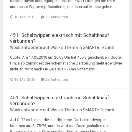
bislang davon ausgegangen, daß die zwei Leitungen die linke
und rechte Wippe repräsentieren, die dann auf Masse gehen...
18. Mai 2018
23 Antworten
451: Schaltwippen elektrisch mit Schaltknauf
verbunden?
Wook
antwortete auf
Wook
's Thema in
SMARTe Technik
Quote: Am 17.05.2018 um 20:08 Uhr hat 450-3 geschrieben: Quote:
Hm, also zumindest die schematische Darstellung sieht irgendwie
nicht so recht nach LIN-Bus aus :-? Das Schematic...
18. Mai 2018
23 Antworten
451: Schaltwippen elektrisch mit Schaltknauf
verbunden?
Wook
antwortete auf
Wook
's Thema in
SMARTe Technik
Auf S. 72 ist bei mir die Handbremse. Die Lenkradwippen
kommen auf S. 75/76, und da wird das Gezogenhalten der
Wippen mit keiner Silbe erwähnt (Redaktionsschluss des...