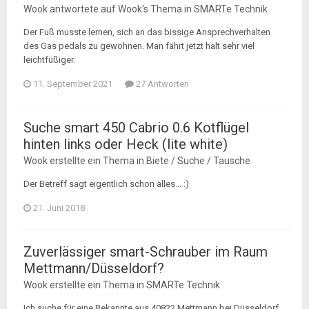
Wook
antwortete auf
Wook
's Thema in
SMARTe Technik
Der Fuß musste lernen, sich an das bissige Ansprechverhalten
des Gas pedals zu gewöhnen. Man fährt jetzt halt sehr viel
leichtfüßiger.
11. September 2021
27 Antworten
Suche smart 450 Cabrio 0.6 Kotflügel
hinten links oder Heck (lite white)
Wook
erstellte ein Thema in
Biete / Suche / Tausche
Der Betreff sagt eigentlich schon alles... :)
21. Juni 2018
Zuverlässiger smart-Schrauber im Raum
Mettmann/Düsseldorf?
Wook
erstellte ein Thema in
SMARTe Technik
Ich suche für eine Bekannte aus 40822 Mettmann bei Düsseldorf