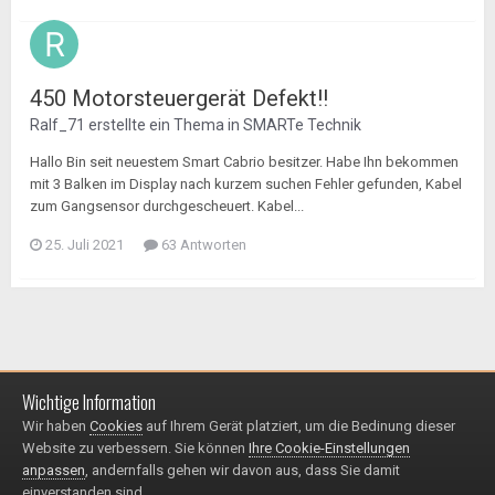
450 Motorsteuergerät Defekt!!
Ralf_71
erstellte ein Thema in
SMARTe Technik
Hallo Bin seit neuestem Smart Cabrio besitzer. Habe Ihn bekommen
mit 3 Balken im Display nach kurzem suchen Fehler gefunden, Kabel
zum Gangsensor durchgescheuert. Kabel...
25. Juli 2021
63 Antworten
Wichtige Information
Impressum / Datenschutzerklärung
Kontakt
Wir haben
Cookies
auf Ihrem Gerät platziert, um die Bedinung dieser
© 1999 - 2025
Website zu verbessern. Sie können
Ihre Cookie-Einstellungen
Powered by Invision Community
anpassen
, andernfalls gehen wir davon aus, dass Sie damit
einverstanden sind.