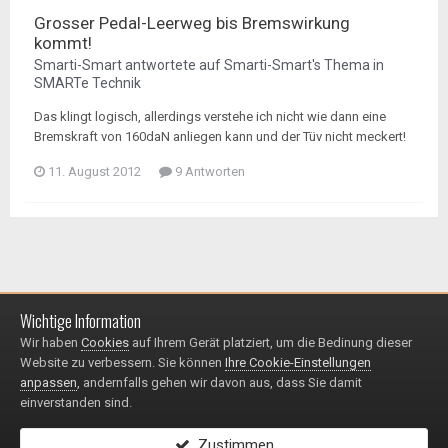
Grosser Pedal-Leerweg bis Bremswirkung
kommt!
Smarti-Smart
antwortete auf
Smarti-Smart
's Thema in
SMARTe Technik
Das klingt logisch, allerdings verstehe ich nicht wie dann eine
Bremskraft von 160daN anliegen kann und der Tüv nicht meckert!
11. August 2012
9 Antworten
Wichtige Information
Impressum / Datenschutzerklärung
Kontakt
Wir haben
Cookies
auf Ihrem Gerät platziert, um die Bedinung dieser
© 1999 - 2025
Website zu verbessern. Sie können
Ihre Cookie-Einstellungen
Powered by Invision Community
anpassen
, andernfalls gehen wir davon aus, dass Sie damit
einverstanden sind.
Zustimmen