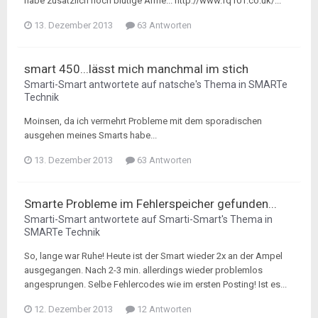
habe zusätzlich noch blutige Arme... http://www.fq101.co.uk/...
13. Dezember 2013
63 Antworten
smart 450...lässt mich manchmal im stich
Smarti-Smart
antwortete auf
natsche
's Thema in
SMARTe
Technik
Moinsen, da ich vermehrt Probleme mit dem sporadischen
ausgehen meines Smarts habe...
13. Dezember 2013
63 Antworten
Smarte Probleme im Fehlerspeicher gefunden...
Smarti-Smart
antwortete auf
Smarti-Smart
's Thema in
SMARTe Technik
So, lange war Ruhe! Heute ist der Smart wieder 2x an der Ampel
ausgegangen. Nach 2-3 min. allerdings wieder problemlos
angesprungen. Selbe Fehlercodes wie im ersten Posting! Ist es...
12. Dezember 2013
12 Antworten