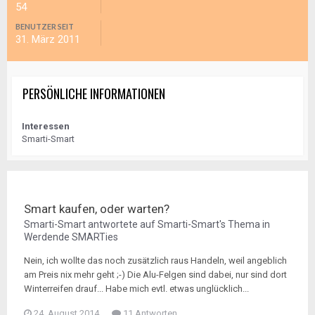
54
BENUTZER SEIT
31. März 2011
PERSÖNLICHE INFORMATIONEN
Interessen
Smarti-Smart
Smart kaufen, oder warten?
Smarti-Smart
antwortete auf
Smarti-Smart
's Thema in
Werdende SMARTies
Nein, ich wollte das noch zusätzlich raus Handeln, weil angeblich
am Preis nix mehr geht ;-) Die Alu-Felgen sind dabei, nur sind dort
Winterreifen drauf... Habe mich evtl. etwas unglücklich...
24. August 2014
11 Antworten