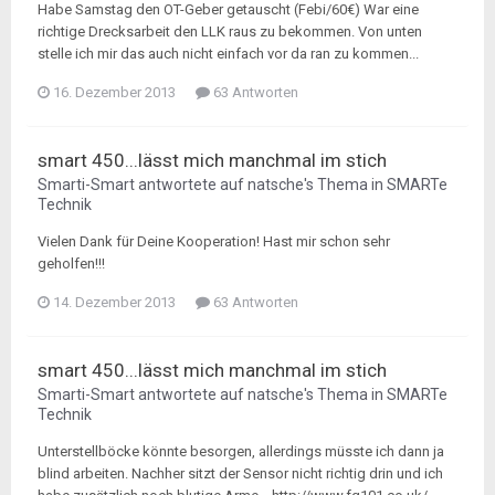
Habe Samstag den OT-Geber getauscht (Febi/60€) War eine
richtige Drecksarbeit den LLK raus zu bekommen. Von unten
stelle ich mir das auch nicht einfach vor da ran zu kommen...
16. Dezember 2013
63 Antworten
smart 450...lässt mich manchmal im stich
Smarti-Smart
antwortete auf
natsche
's Thema in
SMARTe
Technik
Vielen Dank für Deine Kooperation! Hast mir schon sehr
geholfen!!!
14. Dezember 2013
63 Antworten
smart 450...lässt mich manchmal im stich
Smarti-Smart
antwortete auf
natsche
's Thema in
SMARTe
Technik
Unterstellböcke könnte besorgen, allerdings müsste ich dann ja
blind arbeiten. Nachher sitzt der Sensor nicht richtig drin und ich