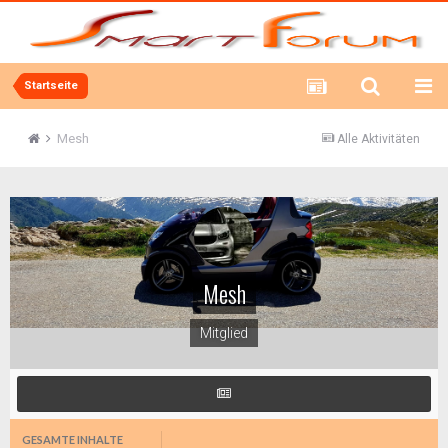
Startseite
Mesh
Alle Aktivitäten
Mesh
Mitglied
GESAMTE INHALTE