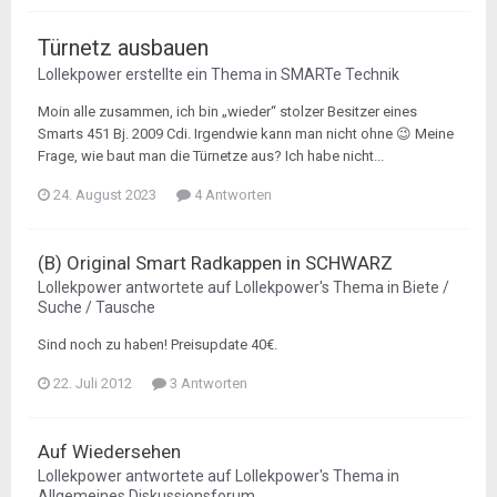
Türnetz ausbauen
Lollekpower
erstellte ein Thema in
SMARTe Technik
Moin alle zusammen, ich bin „wieder“ stolzer Besitzer eines
Smarts 451 Bj. 2009 Cdi. Irgendwie kann man nicht ohne 😉 Meine
Frage, wie baut man die Türnetze aus? Ich habe nicht...
24. August 2023
4 Antworten
(B) Original Smart Radkappen in SCHWARZ
Lollekpower
antwortete auf
Lollekpower
's Thema in
Biete /
Suche / Tausche
Sind noch zu haben! Preisupdate 40€.
22. Juli 2012
3 Antworten
Auf Wiedersehen
Lollekpower
antwortete auf
Lollekpower
's Thema in
Allgemeines Diskussionsforum