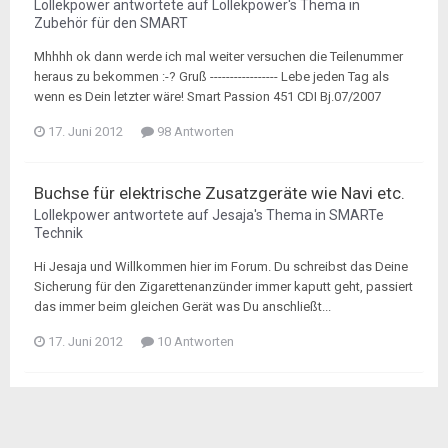
Lollekpower
antwortete auf
Lollekpower
's Thema in
Zubehör für den SMART
Mhhhh ok dann werde ich mal weiter versuchen die Teilenummer
heraus zu bekommen :-? Gruß ----------------- Lebe jeden Tag als
wenn es Dein letzter wäre! Smart Passion 451 CDI Bj.07/2007
17. Juni 2012
98 Antworten
Buchse für elektrische Zusatzgeräte wie Navi etc.
Lollekpower
antwortete auf
Jesaja
's Thema in
SMARTe
Technik
Hi Jesaja und Willkommen hier im Forum. Du schreibst das Deine
Sicherung für den Zigarettenanzünder immer kaputt geht, passiert
das immer beim gleichen Gerät was Du anschließt...
17. Juni 2012
10 Antworten