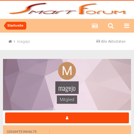
Startseite
magejo
Alle Aktivitäten
magejo
Mitglied
GESAMTE INHALTE