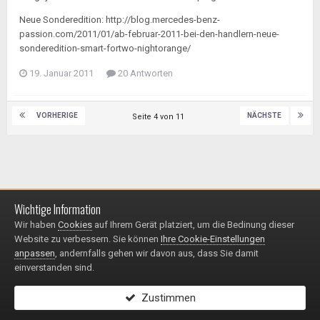
Neue Sonderedition: http://blog.mercedes-benz-
passion.com/2011/01/ab-februar-2011-bei-den-handlern-neue-
sonderedition-smart-fortwo-nightorange/
19. Januar 2011
20 Antworten
VORHERIGE
NÄCHSTE
Seite 4 von 11
Wichtige Information
Impressum / Datenschutzerklärung
Kontakt
Wir haben
Cookies
auf Ihrem Gerät platziert, um die Bedinung dieser
© 1999 - 2025
Website zu verbessern. Sie können
Ihre Cookie-Einstellungen
Powered by Invision Community
anpassen
, andernfalls gehen wir davon aus, dass Sie damit
einverstanden sind.
Zustimmen