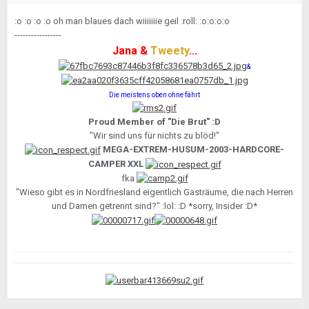
:o :o :o :o oh man blaues dach wiiiiiiie geil :roll: :o:o:o:o
-----------------
Jana &
Tweety
...
&
Die meistens oben ohne fährt
Proud Member of "Die Brut" :D
"Wir sind uns für nichts zu blöd!"
MEGA-EXTREM-HUSUM-2003-HARDCORE-
CAMPER XXL
fka
"Wieso gibt es in Nordfriesland eigentlich Gasträume, die nach Herren
und Damen getrennt sind?" :lol: :D *sorry, Insider :D*