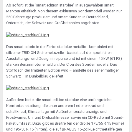
Ab sofort ist die "smart edition starblue" in ausgewählten smart
Märkten erhältlich. Von diesem exklusiven Sondermodell werden nur
250 Fahrzeuge produziert und smart Kunden in Deutschland,
Österreich, der Schweiz und Großbritannien angeboten.
Das smart cabrio in der Farbe star blue metallic - kombiniert mit
silberner TRIDION-Sicherheitszelle - basiert auf der sportlichen
Ausstattungs- und Designlinie pulse und ist mit einem 45 kW (61 PS)
starken Benzinmotor erhältlich. Der Clou des Sondermodells: Das
Stoffdach der limitierten Edition wird – anstelle des serienmäßigen
Schwarz – in Dunkelblau geliefert.
Außerdem bietet die smart edition starblue eine umfangreiche
Komfortausstattung, die unter anderem Lederlenkrad und -
schaltknauf, Klimaanlage mit Außentemperaturanzeige und
Frostwarner, Uhr und Drehzahlmesser sowie ein CD-Radio mit Sound-
Paket umfasst. Dazu gibt es Breitreifen der Größe 175/55 R 15 (vorne)
und 195/50 R 15 (hinten), die auf BRABUS 15-Zoll-Leichtmetallfelgen