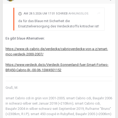
AM 28.5.2026 UM 17:01 SCHRIEB
AHNUNGSLOS
:
da für das Blaue mit Sicherheit die
Ersatzteilversorgung des Verdeckstoffs kritischer ist!
Es gibt blaue Alternativen:
https://www.ck-cabrio.de/verdecke/cabrioverdecke-von-a-z/smart-
mcc-verdeck-2000-2007/
https://www.verdeck.de/p/Verdeck-Sonnenland-fuer-Smart-Fortwo-
BR450-Cabrio-Bj.-00-06-1SM4501152
Gruß, M.
smart Cabrio cdi in grün von 2001-2005; smart Cabrio cdi, Baujahr 2006
in schwarz-silber seit Januar 2018 (>210tkm); smart Cabrio cdi,
Baujahr 2004 in silber-schwarz seit September 2019, Rufname "Bruno"
(>230tkm, R.I.P); smart 450 coupé in RubyRed, Baujahr 2005 (>200tkm)