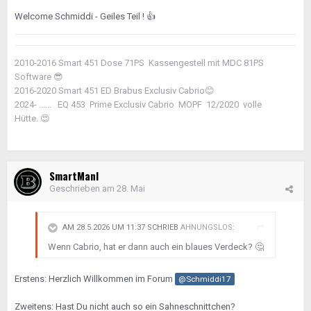
Welcome Schmiddi - Geiles Teil !
👍
2010-2016 Smart 451 Dose 71PS Kassengestell mit MDC 81PS
Software
😎
2016-2020 Smart 451 ED Brabus Exclusiv Cabrio
😊
2024- ...... EQ 453 Prime Exclusiv Cabrio MOPF 12/2020 volle
Hütte.
😍
SmartManI
Geschrieben am
28. Mai
AM 28.5.2026 UM 11:37 SCHRIEB
AHNUNGSLOS
:
Wenn Cabrio, hat er dann auch ein blaues Verdeck?
🤔
Erstens: Herzlich Willkommen im Forum
@Schmiddi17
Zweitens: Hast Du nicht auch so ein Sahneschnittchen?