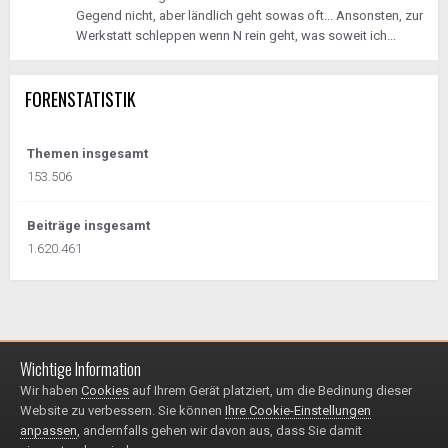
Gegend nicht, aber ländlich geht sowas oft... Ansonsten, zur
Werkstatt schleppen wenn N rein geht, was soweit ich...
FORENSTATISTIK
Themen insgesamt
153.506
Beiträge insgesamt
1.620.461
Wichtige Information
Impressum / Datenschutzerklärung
Kontakt
Wir haben
Cookies
auf Ihrem Gerät platziert, um die Bedinung dieser
© 1999 - 2025
Website zu verbessern. Sie können
Ihre Cookie-Einstellungen
Powered by Invision Community
anpassen
, andernfalls gehen wir davon aus, dass Sie damit