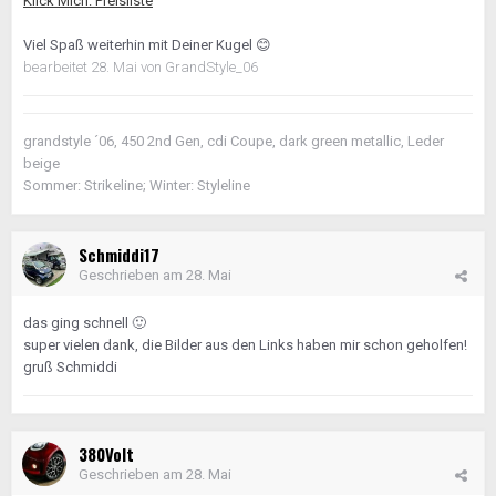
Klick Mich: Preisliste
Viel Spaß weiterhin mit Deiner Kugel
😊
bearbeitet
28. Mai
von GrandStyle_06
grandstyle ´06, 450 2nd Gen, cdi Coupe, dark green metallic, Leder
beige
Sommer: Strikeline; Winter: Styleline
Schmiddi17
Geschrieben am
28. Mai
das ging schnell
🙂
super vielen dank, die Bilder aus den Links haben mir schon geholfen!
gruß Schmiddi
380Volt
Geschrieben am
28. Mai