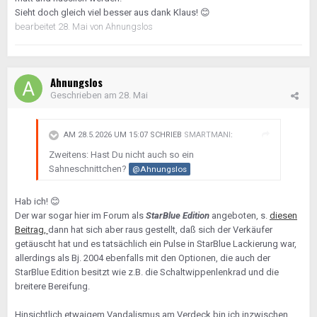
Sieht doch gleich viel besser aus dank Klaus!
😊
bearbeitet
28. Mai
von Ahnungslos
Ahnungslos
Geschrieben am
28. Mai
AM 28.5.2026 UM 15:07 SCHRIEB
SMARTMANI
:
Zweitens: Hast Du nicht auch so ein
Sahneschnittchen?
@Ahnungslos
Hab ich!
😊
Der war sogar hier im Forum als
StarBlue Edition
angeboten, s.
diesen
Beitrag,
dann hat sich aber raus gestellt, daß sich der Verkäufer
getäuscht hat und es tatsächlich ein Pulse in StarBlue Lackierung war,
allerdings als Bj. 2004 ebenfalls mit den Optionen, die auch der
StarBlue Edition besitzt wie z.B. die Schaltwippenlenkrad und die
breitere Bereifung.
Hinsichtlich etwaigem Vandalismus am Verdeck bin ich inzwischen