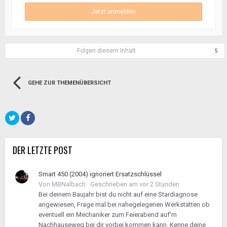
Jetzt anmelden
Folgen diesem Inhalt
5
GEHE ZUR THEMENÜBERSICHT
DER LETZTE POST
Smart 450 (2004) ignoriert Ersatzschlüssel
Von
MBNalbach
·
Geschrieben am
vor 2 Stunden
Bei deinem Baujahr bist du nicht auf eine Stardiagnose
angewiesen, Frage mal bei nahegelegenen Werkstätten ob
eventuell ein Mechaniker zum Feierabend auf'm
Nachhauseweg bei dir vorbei kommen kann. Kenne deine