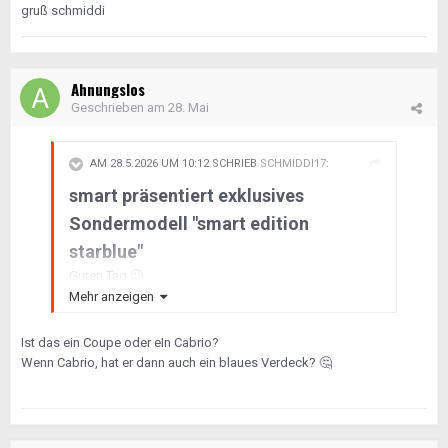
gruß schmiddi
Ahnungslos
Geschrieben am
28. Mai
AM 28.5.2026 UM 10:12 SCHRIEB
SCHMIDDI17
:
smart präsentiert exklusives
Sondermodell "smart edition
starblue"
Guten Tag
🙂
Mehr anzeigen
Habe festgestellt das ich so einen 450 Star Blue habe.
Ist das ein Coupe oder eIn Cabrio?
Wenn Cabrio, hat er dann auch ein blaues Verdeck?
🤔