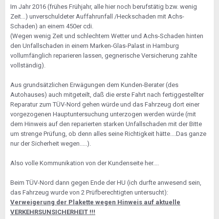
Im Jahr 2016 (frühes Frühjahr, alle hier noch berufstätig bzw. wenig
Zeit...) unverschuldeter Auffahrunfall /Heckschaden mit Achs-
Schaden) an einem 450er cdi.
(Wegen wenig Zeit und schlechtem Wetter und Achs-Schaden hinten
den Unfallschaden in einem Marken-Glas-Palast in Hamburg
vollumfänglich reparieren lassen, gegnerische Versicherung zahlte
vollständig).
Aus grundsätzlichen Erwägungen dem Kunden-Berater (des
Autohauses) auch mitgeteilt, daß die erste Fahrt nach fertiggestellter
Reparatur zum TÜV-Nord gehen würde und das Fahrzeug dort einer
vorgezogenen Hauptuntersuchung unterzogen werden würde (mit
dem Hinweis auf den reparierten starken Unfallschaden mit der Bitte
um strenge Prüfung, ob denn alles seine Richtigkeit hätte....Das ganze
nur der Sicherheit wegen.....).
Also volle Kommunikation von der Kundenseite her....
Beim TÜV-Nord dann gegen Ende der HU (ich durfte anwesend sein,
das Fahrzeug wurde von 2 Prüfberechtigten untersucht):
Verweigerung der Plakette wegen Hinweis auf aktuelle
VERKEHRSUNSICHERHEIT !!!