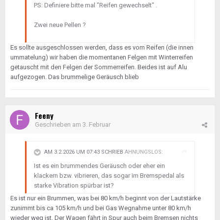
PS: Definiere bitte mal "Reifen gewechselt" .
Zwei neue Pellen ?
Es sollte ausgeschlossen werden, dass es vom Reifen (die innen
ummatelung) wir haben die momentanen Felgen mit Winterreifen
getauscht mit den Felgen der Sommerreifen. Beides ist auf Alu
aufgezogen. Das brummelige Geräusch blieb
Feeny
Geschrieben am
3. Februar
AM 3.2.2026 UM 07:43 SCHRIEB
AHNUNGSLOS
:
Ist es ein brummendes Geräusch oder eher ein
klackern bzw. vibrieren, das sogar im Bremspedal als
starke Vibration spürbar ist?
Es ist nur ein Brummen, was bei 80 km/h beginnt von der Lautstärke
zunimmt bis ca 105 km/h und bei Gas Wegnahme unter 80 km/h
wieder weg ist. Der Wagen fährt in Spur auch beim Bremsen nichts