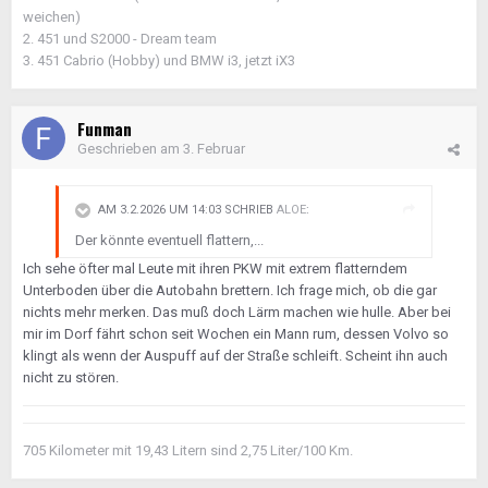
weichen)
2. 451 und S2000 - Dream team
3. 451 Cabrio (Hobby) und BMW i3, jetzt iX3
Funman
Geschrieben am
3. Februar
AM 3.2.2026 UM 14:03 SCHRIEB
ALOE
:
Der könnte eventuell flattern,...
Ich sehe öfter mal Leute mit ihren PKW mit extrem flatterndem
Unterboden über die Autobahn brettern. Ich frage mich, ob die gar
nichts mehr merken. Das muß doch Lärm machen wie hulle. Aber bei
mir im Dorf fährt schon seit Wochen ein Mann rum, dessen Volvo so
klingt als wenn der Auspuff auf der Straße schleift. Scheint ihn auch
nicht zu stören.
705 Kilometer mit 19,43 Litern sind 2,75 Liter/100 Km.