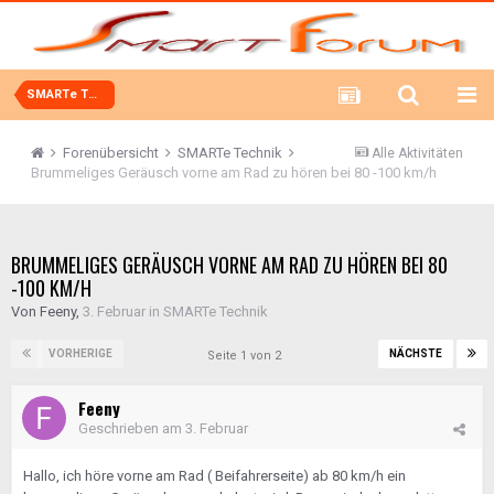
SMARTe Technik
Forenübersicht
SMARTe Technik
Alle Aktivitäten
Brummeliges Geräusch vorne am Rad zu hören bei 80 -100 km/h
BRUMMELIGES GERÄUSCH VORNE AM RAD ZU HÖREN BEI 80
-100 KM/H
Von
Feeny
,
3. Februar
in
SMARTe Technik
VORHERIGE
NÄCHSTE
Seite 1 von 2
Feeny
Geschrieben am
3. Februar
Hallo, ich höre vorne am Rad ( Beifahrerseite) ab 80 km/h ein