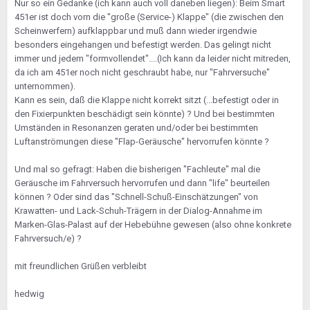
Nur so ein Gedanke (ich kann auch voll daneben liegen): Beim Smart
451er ist doch vorn die "große (Service-) Klappe" (die zwischen den
Scheinwerfern) aufklappbar und muß dann wieder irgendwie
besonders eingehangen und befestigt werden. Das gelingt nicht
immer und jedem "formvollendet"....(Ich kann da leider nicht mitreden,
da ich am 451er noch nicht geschraubt habe, nur "Fahrversuche"
unternommen).
Kann es sein, daß die Klappe nicht korrekt sitzt (...befestigt oder in
den Fixierpunkten beschädigt sein könnte) ? Und bei bestimmten
Umständen in Resonanzen geraten und/oder bei bestimmten
Luftanströmungen diese "Flap-Geräusche" hervorrufen könnte ?
Und mal so gefragt: Haben die bisherigen "Fachleute" mal die
Geräusche im Fahrversuch hervorrufen und dann "life" beurteilen
können ? Oder sind das "Schnell-Schuß-Einschätzungen" von
Krawatten- und Lack-Schuh-Trägern in der Dialog-Annahme im
Marken-Glas-Palast auf der Hebebühne gewesen (also ohne konkrete
Fahrversuch/e) ?
mit freundlichen Grüßen verbleibt
hedwig