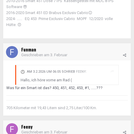
2010-2016 Smart 451 Dose 71PS Kassengestell mit MDC 81PS
Software
😎
2016-2020 Smart 451 ED Brabus Exclusiv Cabrio
😊
2024- ...... EQ 453 Prime Exclusiv Cabrio MOPF 12/2020 volle
Hütte.
😍
Funman
Geschrieben am
3. Februar
AM 3.2.2026 UM 06:05 SCHRIEB
FEENY
:
Hallo, ich höre vorne am Rad (
Was für ein Smart ist das? 450, 451, 452, 453, #1, ......???
705 Kilometer mit 19,43 Litern sind 2,75 Liter/100 Km.
Feeny
Geschrieben am
3. Februar