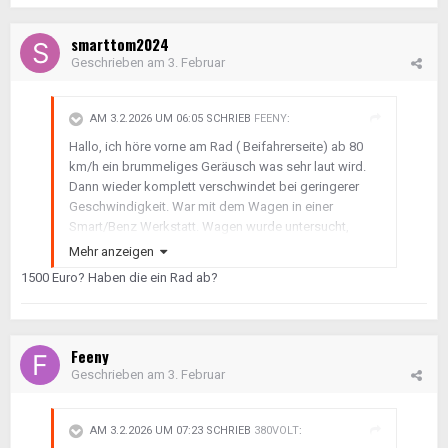
smarttom2024
Geschrieben am
3. Februar
AM 3.2.2026 UM 06:05 SCHRIEB
FEENY
:
Hallo, ich höre vorne am Rad ( Beifahrerseite) ab 80
km/h ein brummeliges Geräusch was sehr laut wird.
Dann wieder komplett verschwindet bei geringerer
Geschwindigkeit. War mit dem Wagen in einer
Smart/Benz Werkstatt. Wagen wurde untersucht,
Reifen gewechselt, um auszuschließen ob es am
Mehr anzeigen
Reifen Profil liegt. Auf der Bühne getestet ob die Lager
1500 Euro? Haben die ein Rad ab?
sich anders verhalten. Nichts zu finden. Wagen sieht
gut aus. Das wechseln der radlager, da nur Schenkel
und immer beidseitig 1500 Euro. Sie wissen aber nicht
ob es tatsächlich an den Lagern liegt.
Feeny
hatte jemand so was schon mal? Was könnte
Geschrieben am
3. Februar
zwischen 80 und 100 km/h Laute brummelige
Geräusche machen. Achso, ich vermeine auch ab und
an ein zartes flap flap zu hören. Wie gesagt. Das
AM 3.2.2026 UM 07:23 SCHRIEB
380VOLT
:
blöde Geräusch ist nicht immer da.