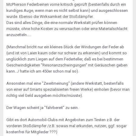
McPherson Federbeinen vorne kritisch geprüft (bestenfalls durch ein
kundiges Auge, wenn man es nicht selbst kann) und ausgeschlossen
wurde. Ebenso die Wirksamkeit der Stoßdämpfer.
Das sind alles Dinge, die eine normale Werkstatt prüfen können
müsste, ohne hohe Kosten zu verursachen oder eine Materialschlacht
anzuzetteln.....
(Manchmal bricht nur ein kleines Stück der Windungen der Feder ab
(und ist von Laien kaum oder nur schwer zu erkennen) und kommt so
unglücklich zum Liegen auf dem Federteller, daß es bei bestimmen
Geschwindigkeiten "Resonanzschwingungen" mit Geräuschen geben
kann.../ hatte ich am 450er schon mal so).
Ansonsten mal eine "Zweitmeinung" (andere Werkstatt, bestenfalls
von einer auf Smarts spezialisierten freien Werke) einholen (bevor man
richtig viel Geld ausgeben möchte/müsste).
Der Wagen scheint ja "fahrbereit" zu sein.
Gibt es dort Automobil-Clubs mit Angeboten zum Testen z.B. der
vorderen Stoßdämpfer /z.B. sowas mal erkunden, nutzen, ggf. sogar
kostenfrei für Mitglieder ???)