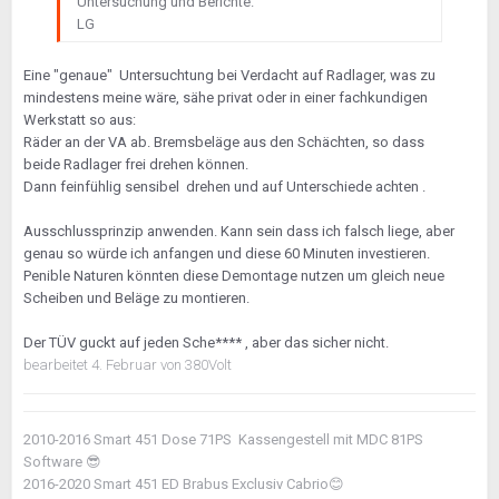
Untersuchung und Berichte.
LG
Eine "genaue" Untersuchtung bei Verdacht auf Radlager, was zu
mindestens meine wäre, sähe privat oder in einer fachkundigen
Werkstatt so aus:
Räder an der VA ab. Bremsbeläge aus den Schächten, so dass
beide Radlager frei drehen können.
Dann feinfühlig sensibel drehen und auf Unterschiede achten .
Ausschlussprinzip anwenden. Kann sein dass ich falsch liege, aber
genau so würde ich anfangen und diese 60 Minuten investieren.
Penible Naturen könnten diese Demontage nutzen um gleich neue
Scheiben und Beläge zu montieren.
Der TÜV guckt auf jeden Sche**** , aber das sicher nicht.
bearbeitet
4. Februar
von 380Volt
2010-2016 Smart 451 Dose 71PS Kassengestell mit MDC 81PS
Software
😎
2016-2020 Smart 451 ED Brabus Exclusiv Cabrio
😊