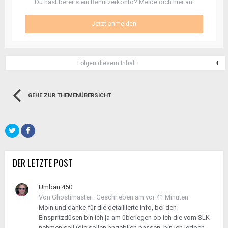
Du hast bereits ein Benutzerkonto? Melde dich hier an.
Jetzt anmelden
Folgen diesem Inhalt
4
GEHE ZUR THEMENÜBERSICHT
DER LETZTE POST
Umbau 450
Von
Ghostimaster
·
Geschrieben am
vor 41 Minuten
Moin und danke für die detaillierte Info, bei den
Einspritzdüsen bin ich ja am überlegen ob ich die vom SLK
nehmen soll (die sollen angeblich passen, bin ich jedoch