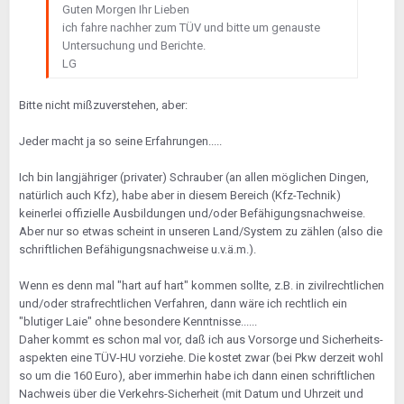
Guten Morgen Ihr Lieben
ich fahre nachher zum TÜV und bitte um genauste
Untersuchung und Berichte.
LG
Bitte nicht mißzuverstehen, aber:
Jeder macht ja so seine Erfahrungen.....
Ich bin langjähriger (privater) Schrauber (an allen möglichen Dingen,
natürlich auch Kfz), habe aber in diesem Bereich (Kfz-Technik)
keinerlei offizielle Ausbildungen und/oder Befähigungsnachweise.
Aber nur so etwas scheint in unseren Land/System zu zählen (also die
schriftlichen Befähigungsnachweise u.v.ä.m.).
Wenn es denn mal "hart auf hart" kommen sollte, z.B. in zivilrechtlichen
und/oder strafrechtlichen Verfahren, dann wäre ich rechtlich ein
"blutiger Laie" ohne besondere Kenntnisse......
Daher kommt es schon mal vor, daß ich aus Vorsorge und Sicherheits-
aspekten eine TÜV-HU vorziehe. Die kostet zwar (bei Pkw derzeit wohl
so um die 160 Euro), aber immerhin habe ich dann einen schriftlichen
Nachweis über die Verkehrs-Sicherheit (mit Datum und Uhrzeit und