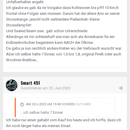
Unfallverhalten angeht.
Ich glaube es gab da ne Vorgabe dass Kollisionen bis pfff 10 Km/h
frontal ohne Folgen sein müssen. Darum hat der ältere Ami an seiner
Stossstange- jawohl nicht verkleidete Pralleinheit- kleine
Stossdämpfer!
Und Sealed Beam usw…gab schon Unterschiede.
Allerdings ist mir schleierhaft wie man sich als Amerikaner für ein
Erdbeerkörbchen begeistern kann NACH der Ölkrise.
Da gabs ja nun reichlich andere Kisten wo der Verbrauch wurscht war.
Aber ich selber hatte 7 Einser, von 1,6 bis 1,8, original Pirelli oder auch
Wochner-Breitbau…
Smart 451
Geschrieben am
20. Juni 2023
AM 20.6.2023 UM 19:48 SCHRIEB
OUTLINER
:
....ich selber hatte 7 Einser
Ich habe nur einen gehabt vom Kauf bis heute und ich hoffe, dass ich
ihn noch länger habe als meinen Smart.