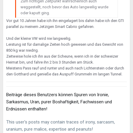
Zum richtigen Zeitpunkt wahrscheinlich auch
weggestellt, noch bevor das Auto langweilig wurde
oder kaputt ging.
Vor gut 10 Jahren habe ich ihn eingelagert bis dahin habe ich den GTI
parallel zu meinem Jetzigen Smart Cabrio gefahren.
Und der kleine VW wird nie langweilig.
Leistung ist für damalige Zeiten hoch gewesen und das Gewicht von
850 kg war niedrig.
Zeitweise hole ich ihn aus der Scheune, wenn ich in der schweizer
Heimat bin, und fahre ihn 2 bis 3 Stunden am Stück.
Meistens Pass rauf und runter und auch nach Lichtenstein oder durch
den Gotthard und genieße das Auspuff Grummeln im langen Tunnel.
Beiträge dieses Benutzers können Spuren von Ironie,
Sarkasmus, Uran, purer Boshaftigkeit, Fachwissen und
Erdnüssen enthalten!
This user's posts may contain traces of irony, sarcasm,
uranium, pure malice, expertise and peanuts!