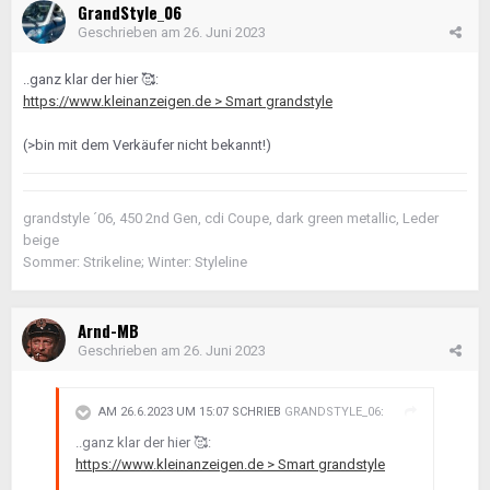
GrandStyle_06
Geschrieben am
26. Juni 2023
..ganz klar der hier
🥰
:
https://www.kleinanzeigen.de > Smart grandstyle
(>bin mit dem Verkäufer nicht bekannt!)
grandstyle ´06, 450 2nd Gen, cdi Coupe, dark green metallic, Leder
beige
Sommer: Strikeline; Winter: Styleline
Arnd-MB
Geschrieben am
26. Juni 2023
AM 26.6.2023 UM 15:07 SCHRIEB
GRANDSTYLE_06
:
..ganz klar der hier
🥰
:
https://www.kleinanzeigen.de > Smart grandstyle