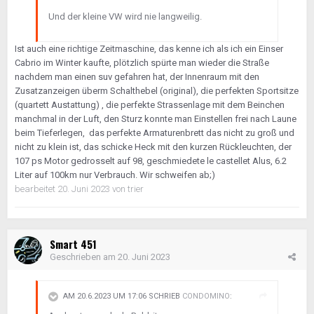
Und der kleine VW wird nie langweilig.
Ist auch eine richtige Zeitmaschine, das kenne ich als ich ein Einser
Cabrio im Winter kaufte, plötzlich spürte man wieder die Straße
nachdem man einen suv gefahren hat, der Innenraum mit den
Zusatzanzeigen überm Schalthebel (original), die perfekten Sportsitze
(quartett Austattung) , die perfekte Strassenlage mit dem Beinchen
manchmal in der Luft, den Sturz konnte man Einstellen frei nach Laune
beim Tieferlegen, das perfekte Armaturenbrett das nicht zu groß und
nicht zu klein ist, das schicke Heck mit den kurzen Rückleuchten, der
107 ps Motor gedrosselt auf 98, geschmiedete le castellet Alus, 6.2
Liter auf 100km nur Verbrauch. Wir schweifen ab;)
bearbeitet
20. Juni 2023
von trier
Smart 451
Geschrieben am
20. Juni 2023
AM 20.6.2023 UM 17:06 SCHRIEB
CONDOMINO
: