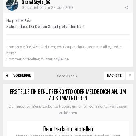
GrandStyle_06
Geschrieben am
27. Juni 2023
Na perfekt!
👍
Schön, dass Du Deinen Smart gefunden hast
grandstyle ´06, 450 2nd Gen, cdi Coupe, dark green metallic, Leder
beige
Sommer: Strikeline; Winter: Styleline
VORHERIGE
NÄCHSTE
Seite 3 von 4
ERSTELLE EIN BENUTZERKONTO ODER MELDE DICH AN, UM
ZU KOMMENTIEREN
Du musst ein Benutzerkonto haben, um einen Kommentar verfassen
zu können
Benutzerkonto erstellen