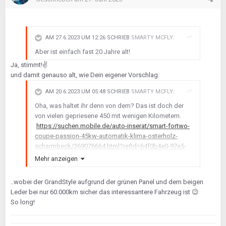
AM 27.6.2023 UM 12:26 SCHRIEB
SMARTY MCFLY
:
Aber ist einfach fast 20 Jahre alt!
Ja, stimmt!
✌️
und damit genauso alt, wie Dein eigener Vorschlag:
AM 20.6.2023 UM 05:48 SCHRIEB
SMARTY MCFLY
:
Oha, was haltet ihr denn von dem? Das ist doch der
von vielen gepriesene 450 mit wenigen Kilometern.
https://suchen.mobile.de/auto-inserat/smart-fortwo-
coupe-passion-45kw-automatik-klima-osterholz-
scharmbeck/369076664.html?refId=64f0b4e0-97e5-
4a1d-a528-
Mehr anzeigen
bd3c1949fdd7&action=park_collaborative_filtering
..wobei der GrandStyle aufgrund der grünen Panel und dem beigen
Leder bei nur 60.000km sicher das interessantere Fahrzeug ist
😉
So long!