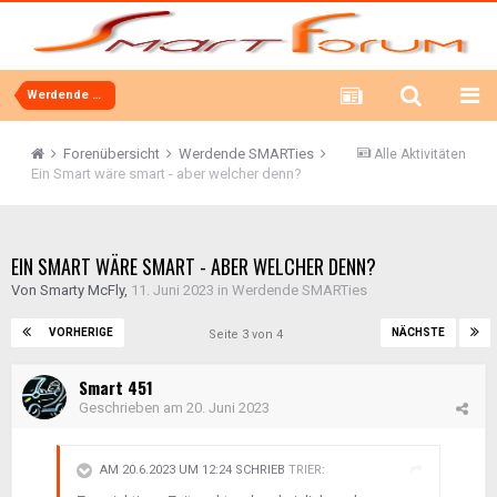
Werdende SMARTies
Forenübersicht
Werdende SMARTies
Alle Aktivitäten
Ein Smart wäre smart - aber welcher denn?
EIN SMART WÄRE SMART - ABER WELCHER DENN?
Von
Smarty McFly
,
11. Juni 2023
in
Werdende SMARTies
VORHERIGE
NÄCHSTE
Seite 3 von 4
Smart 451
Geschrieben am
20. Juni 2023
AM 20.6.2023 UM 12:24 SCHRIEB
TRIER
: