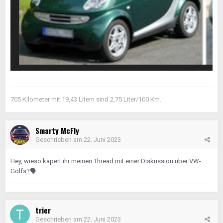
705 Kilometer mit 19,43 Litern sind 2,75 Liter/100 Km.
Smarty McFly
Geschrieben am
22. Juni 2023
Hey, wieso kapert ihr meinen Thread mit einer Diskussion über VW-
Golfs?
🗣️
trier
Geschrieben am
22. Juni 2023