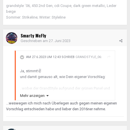
grandstyle ´06, 450 2nd Gen, cdi Coupe, dark green metallic, Leder
beige
Sommer: Strikeline; Winter: Styleline
Smarty McFly
Geschrieben am
27. Juni 2023
AM 27.6.2023 UM 12:43 SCHRIEB
GRANDSTYLE_06
:
Ja, stimmt!
✌️
und damit genauso alt, wie Dein eigener Vorschlag:
..wobei der GrandStyle aufgrund der grünen Panel und
dem beigen Leder bei nur 60.000km sicher das
Mehr anzeigen
interessantere Fahrzeug ist
😉
...weswegen ich mich nach Überlegen auch gegen meinen eigenen
So long!
Vorschlag entschieden habe und lieber den 2016ner nehme.