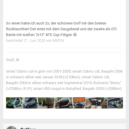
So einen hatte ich auch 2x, der schönere Golf mit den breiten
Rückleuchten! Der erste mit dem Saugdiesel und der zweite als GTI.
Beide mit weißen 7x15" ATS Cup-Felgen
🤩
.
bearbeitet
21. Juni 2023
von MMDN
Gruß, M.
smart Cabrio cdi in grün von 2001-2005; smart Cabrio cdi, Baujahr 2006
in schwarz-silber seit Januar 2018 (>210tkm); smart Cabrio cdi,
Baujahr 2004 in silber-schwarz seit September 2019, Rufname "Bruno"
(>230tkm, R.I.P); smart 450 coupé in RubyRed, Baujahr 2005 (>200tkm)