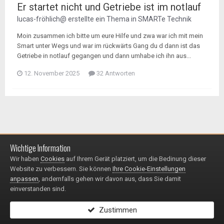
Er startet nicht und Getriebe ist im notlauf
lucas-fröhlich@
erstellte ein Thema in
SMARTe Technik
Moin zusammen ich bitte um eure Hilfe und zwa war ich mit mein
Smart unter Wegs und war im rückwärts Gang du d dann ist das
Getriebe in notlauf gegangen und dann umhabe ich ihn aus...
12. November 2025
32 Antworten
Wichtige Information
Impressum / Datenschutzerklärung
Kontakt
Wir haben
Cookies
auf Ihrem Gerät platziert, um die Bedinung dieser
© 1999 - 2025
Website zu verbessern. Sie können
Ihre Cookie-Einstellungen
Powered by Invision Community
anpassen
, andernfalls gehen wir davon aus, dass Sie damit
einverstanden sind.
Zustimmen