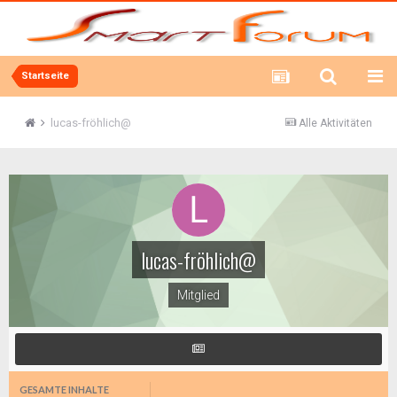
Startseite
lucas-fröhlich@
Alle Aktivitäten
lucas-fröhlich@
Mitglied
GESAMTE INHALTE