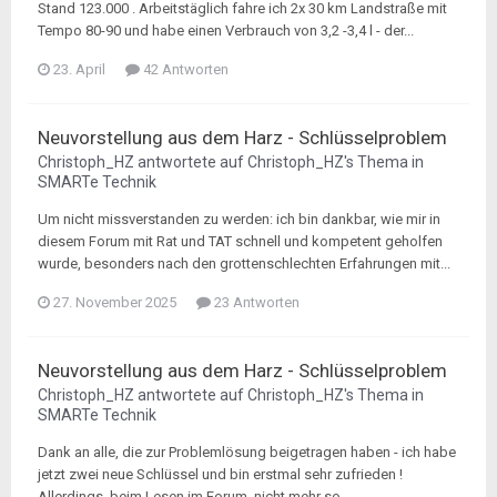
Stand 123.000 . Arbeitstäglich fahre ich 2x 30 km Landstraße mit
Tempo 80-90 und habe einen Verbrauch von 3,2 -3,4 l - der...
23. April
42 Antworten
Neuvorstellung aus dem Harz - Schlüsselproblem
Christoph_HZ
antwortete auf
Christoph_HZ
's Thema in
SMARTe Technik
Um nicht missverstanden zu werden: ich bin dankbar, wie mir in
diesem Forum mit Rat und TAT schnell und kompetent geholfen
wurde, besonders nach den grottenschlechten Erfahrungen mit...
27. November 2025
23 Antworten
Neuvorstellung aus dem Harz - Schlüsselproblem
Christoph_HZ
antwortete auf
Christoph_HZ
's Thema in
SMARTe Technik
Dank an alle, die zur Problemlösung beigetragen haben - ich habe
jetzt zwei neue Schlüssel und bin erstmal sehr zufrieden !
Allerdings, beim Lesen im Forum, nicht mehr so...