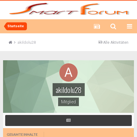
Startseite
akildolu28
Alle Aktivitäten
akildolu28
Mitglied
GESAMTE INHALTE