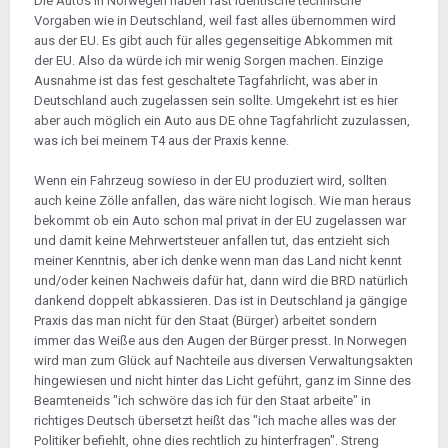
Die Autos in Norwegen haben fast identische technische
Vorgaben wie in Deutschland, weil fast alles übernommen wird
aus der EU. Es gibt auch für alles gegenseitige Abkommen mit
der EU. Also da würde ich mir wenig Sorgen machen. Einzige
Ausnahme ist das fest geschaltete Tagfahrlicht, was aber in
Deutschland auch zugelassen sein sollte. Umgekehrt ist es hier
aber auch möglich ein Auto aus DE ohne Tagfahrlicht zuzulassen,
was ich bei meinem T4 aus der Praxis kenne.
Wenn ein Fahrzeug sowieso in der EU produziert wird, sollten
auch keine Zölle anfallen, das wäre nicht logisch. Wie man heraus
bekommt ob ein Auto schon mal privat in der EU zugelassen war
und damit keine Mehrwertsteuer anfallen tut, das entzieht sich
meiner Kenntnis, aber ich denke wenn man das Land nicht kennt
und/oder keinen Nachweis dafür hat, dann wird die BRD natürlich
dankend doppelt abkassieren. Das ist in Deutschland ja gängige
Praxis das man nicht für den Staat (Bürger) arbeitet sondern
immer das Weiße aus den Augen der Bürger presst. In Norwegen
wird man zum Glück auf Nachteile aus diversen Verwaltungsakten
hingewiesen und nicht hinter das Licht geführt, ganz im Sinne des
Beamteneids "ich schwöre das ich für den Staat arbeite" in
richtiges Deutsch übersetzt heißt das "ich mache alles was der
Politiker befiehlt, ohne dies rechtlich zu hinterfragen". Streng