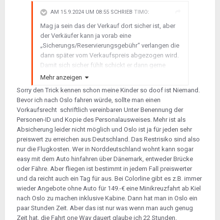
AM 15.9.2024 UM 08:55 SCHRIEB
TIMO
:
Mag ja sein das der Verkauf dort sicher ist, aber
der Verkäufer kann ja vorab eine
„Sicherungs/Reservierungsgebühr“ verlangen die
dann später vom Verkaufspreis abgezogen wird.
Damit sich sicher fühlt schickt er dann gerne
„SEINEN“ Personalausweis……
Mehr anzeigen
Sorry den Trick kennen schon meine Kinder so doof ist Niemand.
Bevor ich nach Oslo fahren würde, sollte man einen
Vorkaufsrecht schriftlich vereinbaren Unter Benennung der
Personen-ID und Kopie des Personalausweises. Mehr ist als
Absicherung leider nicht möglich und Oslo ist ja für jeden sehr
preiswert zu erreichen aus Deutschland. Das Restrisiko sind also
nur die Flugkosten. Wer in Norddeutschland wohnt kann sogar
easy mit dem Auto hinfahren über Dänemark, entweder Brücke
oder Fähre. Aber fliegen ist bestimmt in jedem Fall preiswerter
und da reicht auch ein Tag für aus. Bei Colorline gibt es z.B. immer
wieder Angebote ohne Auto für 149.-€ eine Minikreuzfahrt ab Kiel
nach Oslo zu machen inklusive Kabine. Dann hat man in Oslo ein
paar Stunden Zeit. Aber das ist nur was wenn man auch genug
Zeit hat, die Fahrt one Way dauert glaube ich 22 Stunden.