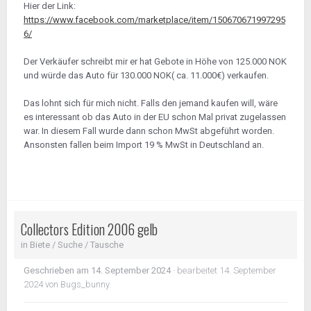
Hier der Link:
https://www.facebook.com/marketplace/item/150670671997295
6/
Der Verkäufer schreibt mir er hat Gebote in Höhe von 125.000 NOK
und würde das Auto für 130.000 NOK( ca. 11.000€) verkaufen.
Das lohnt sich für mich nicht. Falls den jemand kaufen will, wäre
es interessant ob das Auto in der EU schon Mal privat zugelassen
war. In diesem Fall wurde dann schon MwSt abgeführt worden.
Ansonsten fallen beim Import 19 % MwSt in Deutschland an.
Collectors Edition 2006 gelb
in
Biete / Suche / Tausche
Geschrieben am
14. September 2024
·
bearbeitet
14. September
2024
von Bugs_bunny