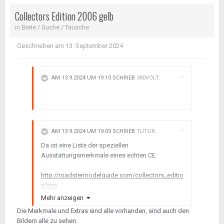
Tasche. So lange, so viele, bis er einschlägt.
Collectors Edition 2006 gelb
in
Biete / Suche / Tausche
Geschrieben am
13. September 2024
AM 13.9.2024 UM 19:10 SCHRIEB
380VOLT
:
AM 13.9.2024 UM 19:09 SCHRIEB
TUTUR
:
Da ist eine Liste der speziellen
Ausstattungsmerkmale eines echten CE:
http://roadstermodelguide.com/collectors_editio
n.htm
Mehr anzeigen
P.S.: einen RCR würde ich auch gerne haben,
Die Merkmale und Extras sind alle vorhanden, sind auch den
vielleicht gibt ja einen in Deiner Heimat
Bildern alle zu sehen.