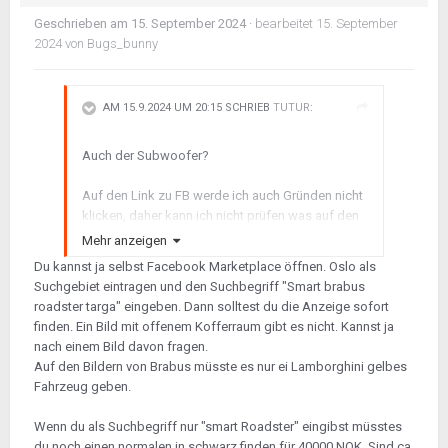
Geschrieben am
15. September 2024
·
bearbeitet
15. September
2024
von Bugs_bunny
AM 15.9.2024 UM 20:15 SCHRIEB
TUTUR
:
Auch der Subwoofer?
Auf den Link zu FB werde ich auch Gründen nicht
klicken, daher kann ich nicht prüfen was auf den
Bildern so alles zu sehen ist.
Mehr anzeigen
Du kannst ja selbst Facebook Marketplace öffnen. Oslo als
Wenn ich schon FB als Verkaufsplattform lesen,
Suchgebiet eintragen und den Suchbegriff "Smart brabus
dann muss ich nicht weiter fragen ob dieses
roadster targa" eingeben. Dann solltest du die Anzeige sofort
Angebot seriös ist oder nicht.
finden. Ein Bild mit offenem Kofferraum gibt es nicht. Kannst ja
nach einem Bild davon fragen.
Letztlich ist es Deine Entscheidung, hier gab es
Auf den Bildern von Brabus müsste es nur ei Lamborghini gelbes
genügend warnende Stimmen die der Geschichte
Fahrzeug geben.
von Anbeginn nicht getraut haben, meine Stimme
inklusive.
Wenn du als Suchbegriff nur "smart Roadster" eingibst müsstes
du noch einen normalen in schwarz finden für 40000 NOK. Sind ca.