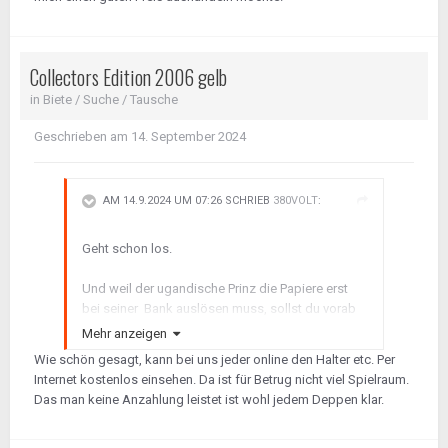
Collectors Edition 2006 gelb
in
Biete / Suche / Tausche
Geschrieben am
14. September 2024
AM 14.9.2024 UM 07:26 SCHRIEB
380VOLT
:
Geht schon los.
Und weil der ugandische Prinz die Papiere erst
bei seiner Bank auslösen muss, sollst du vorab
5000 Euro per Western Union überweisen ?
Mehr anzeigen
😄
Wie schön gesagt, kann bei uns jeder online den Halter etc. Per
Internet kostenlos einsehen. Da ist für Betrug nicht viel Spielraum.
PS: Wenn du nen Deal machen willst, dann
Das man keine Anzahlung leistet ist wohl jedem Deppen klar.
schnackst du hier nicht lange rum, fährst hin und
ziehst beim Verkäufer die Scheine aus der