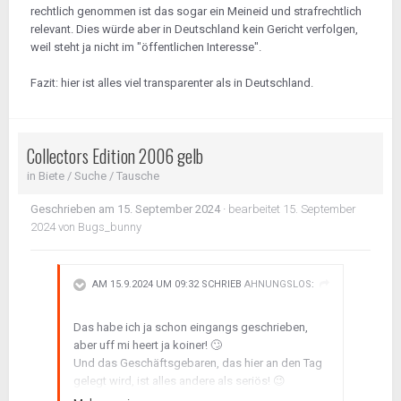
rechtlich genommen ist das sogar ein Meineid und strafrechtlich
relevant. Dies würde aber in Deutschland kein Gericht verfolgen,
weil steht ja nicht im "öffentlichen Interesse".
Fazit: hier ist alles viel transparenter als in Deutschland.
Collectors Edition 2006 gelb
in
Biete / Suche / Tausche
Geschrieben am
15. September 2024
·
bearbeitet
15. September
2024
von Bugs_bunny
AM 15.9.2024 UM 09:32 SCHRIEB
AHNUNGSLOS
:
Das habe ich ja schon eingangs geschrieben,
aber uff mi heert ja koiner!
🙄
Und das Geschäftsgebaren, das hier an den Tag
gelegt wird, ist alles andere als seriös!
😉