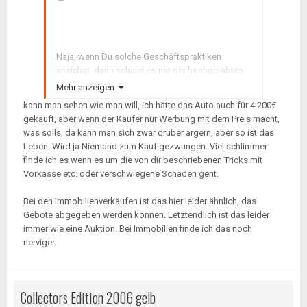
Naja, wenn Du solche Geschäftspraktiken
ansiehst, dann scheint es mit der hochgelobten
Seriosität und Verlässlichkeit in Norwegen aber
Mehr anzeigen
auch nicht gerade zum Besten bestellt zu sein!
😉
kann man sehen wie man will, ich hätte das Auto auch für 4.200€
gekauft, aber wenn der Käufer nur Werbung mit dem Preis macht,
was solls, da kann man sich zwar drüber ärgern, aber so ist das
Leben. Wird ja Niemand zum Kauf gezwungen. Viel schlimmer
finde ich es wenn es um die von dir beschriebenen Tricks mit
Vorkasse etc. oder verschwiegene Schäden geht.
Bei den Immobilienverkäufen ist das hier leider ähnlich, das
Gebote abgegeben werden können. Letztendlich ist das leider
immer wie eine Auktion. Bei Immobilien finde ich das noch
nerviger.
Collectors Edition 2006 gelb