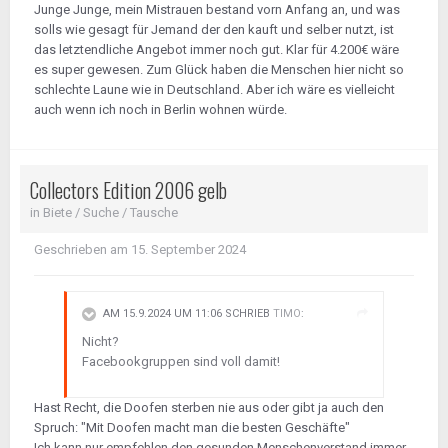
Nee, schon klar, dein "gesunder
Junge Junge, mein Mistrauen bestand vorn Anfang an, und was
Menschenverstand " hat dir signalisiert dass
solls wie gesagt für Jemand der den kauft und selber nutzt, ist
der Preis "seriös" ist.
das letztendliche Angebot immer noch gut. Klar für 4.200€ wäre
es super gewesen. Zum Glück haben die Menschen hier nicht so
schlechte Laune wie in Deutschland. Aber ich wäre es vielleicht
Noch ne Portion Naivität on Top und du
auch wenn ich noch in Berlin wohnen würde.
dachtest tatsächlich: "Hinfahren, 4K auf den
Tisch legen und
die Sahneschnitte
(!!)) wäre
deine.
Collectors Edition 2006 gelb
Dann wurden irgendwann ~7K genannt, zuletzt
in
Biete / Suche / Tausche
11K . Keiner blickt mehr durch. Facebook
"Seriösität" eben.
Geschrieben am
15. September 2024
Morgen 18K ? Übermorgen alles gelöscht ?
AM 15.9.2024 UM 11:06 SCHRIEB
TIMO
:
Nicht?
Facebookgruppen sind voll damit!
Hast Recht, die Doofen sterben nie aus oder gibt ja auch den
Spruch: "Mit Doofen macht man die besten Geschäfte"
Ich kann nur empfehlen den gesunden Menschenverstand immer