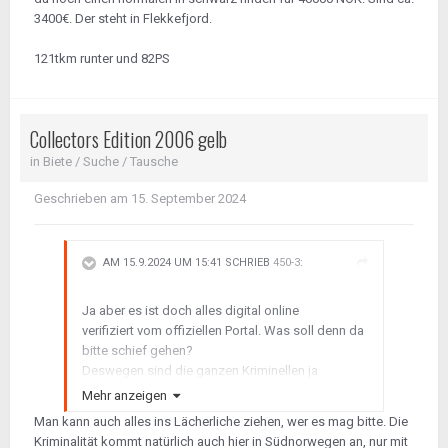
P.S.: wenn ich meine olle Festplatte mit dem
3400€. Der steht in Flekkefjord.
ganzen SMART Kram drauf mal wieder finden
sollte, dann kann ich ein Gruppenbild von fast
121tkm runter und 82PS
allen CE Roadstern in allen Farben zeigen als
diese noch bei Brabus auf dem Hof standen ...
Collectors Edition 2006 gelb
in
Biete / Suche / Tausche
Geschrieben am
15. September 2024
AM 15.9.2024 UM 15:41 SCHRIEB
450-3
:
Ja aber es ist doch alles digital online
verifiziert vom offiziellen Portal. Was soll denn da
bitte schief gehen?
Deswegen sind die ganzen Kriminellen ja
auch hier bei uns gelandet, denn gegen so ein
Mehr anzeigen
super-duper sicheres System haben die einfach
Man kann auch alles ins Lächerliche ziehen, wer es mag bitte. Die
keine Chance! Bekanntlich sind die Polizisten in
Kriminalität kommt natürlich auch hier in Südnorwegen an, nur mit