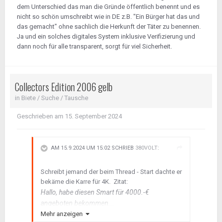
Norwegen auch nur noch damit beschäftigt,
dem Unterschied das man die Gründe öffentlich benennt und es
älteren Mitmenschen über die Straße zu helfen,
nicht so schön umschreibt wie in DE z.B. "Ein Bürger hat das und
seit dort alles so vorbildlich digitalisiert wurde.
das gemacht" ohne sachlich die Herkunft der Täter zu benennen.
Ich fürchte, da können wir rückständigen
Ja und ein solches digitales System inklusive Verifizierung und
Hinterwäldler einfach nicht mitreden.
dann noch für alle transparent, sorgt für viel Sicherheit.
Collectors Edition 2006 gelb
in
Biete / Suche / Tausche
Geschrieben am
15. September 2024
AM 15.9.2024 UM 15:02 SCHRIEB
380VOLT
:
Schreibt jemand der beim Thread - Start dachte er
bekäme die Karre für 4K. Zitat:
Hallo, habe diesen Smart für 4000.-€
angeboten bekommen...
Mehr anzeigen