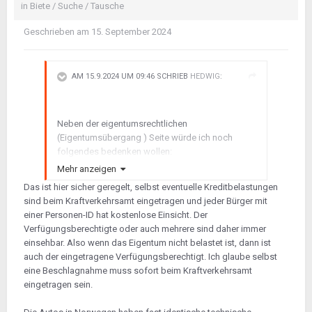
in
Biete / Suche / Tausche
Geschrieben am
15. September 2024
AM 15.9.2024 UM 09:46 SCHRIEB
HEDWIG
:
Neben der eigentumsrechtlichen
(Eigentumsübergang ) Seite würde ich noch
folgendes bedenken wollen:
Mehr anzeigen
-hier bei uns ist der "Halter" (der bei den
Das ist hier sicher geregelt, selbst eventuelle Kreditbelastungen
staatlichen Stellen registrierte) nicht zwingend
sind beim Kraftverkehrsamt eingetragen und jeder Bürger mit
auch der Verfügungsberechtigte bzw.
einer Personen-ID hat kostenlose Einsicht. Der
Eigentümer. Wie das wohl in Norwegen rechtlich
Verfügungsberechtigte oder auch mehrere sind daher immer
geregelt ist ??? Keine Ahnung !
einsehbar. Also wenn das Eigentum nicht belastet ist, dann ist
auch der eingetragene Verfügungsberechtigt. Ich glaube selbst
-
eine Beschlagnahme muss sofort beim Kraftverkehrsamt
eingetragen sein.