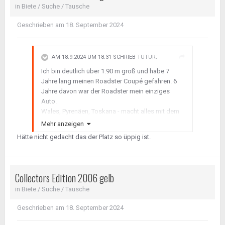
in
Biete / Suche / Tausche
Geschrieben am
18. September 2024
AM 18.9.2024 UM 18:31 SCHRIEB
TUTUR
:
Ich bin deutlich über 1.90 m groß und habe 7
Jahre lang meinen Roadster Coupé gefahren. 6
Jahre davon war der Roadster mein einziges
Auto.
Wales, Pyrenäen, Toskana - macht alles mit dem
Roadster sehr viel Freude.
Mehr anzeigen
Hätte nicht gedacht das der Platz so üppig ist.
Collectors Edition 2006 gelb
in
Biete / Suche / Tausche
Geschrieben am
18. September 2024