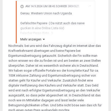
AM 14.9.2024 UM 08:45 SCHRIEB
380VOLT
:
Genau. Western Union nach Uganda
Gefälschte Papiere ( Da nützt auch das naive
gucken in eine Online Liste nix)
Falscher Perso (Dito...)
Falsche FIN
Mehr anzeigen
Nochmals: bei uns wird das Fahrzeug digital im Internet über das
Kaufen/Übergabe beim Supermarkt, Tankstelle,
Kraftverkehrsamt übertragen und keine Papiere bei
etc.
Eigentumsübertragung getauscht. Sicherlich die Fin sollte man
usw.
schon wissen wo die zu finden ist und am besten an zwei Stellen
usw.
überprüfen. Daher ist es wesentlich sicherer als in Deutschland.
Wir haben sogar offizielle Portale wo der komplette Kauf für ca.
Die Menschen werden immer dümmer und
100€ inklusive Zahlung und Eigentumsübertragung sicher von
gieriger, das wird ausgenutzt.
statten geht für Käufer und Verkäufer. Zusätzlich findet eine
digitale Verifizierung des Käufers und Verkäufer statt. Das Geld
wird erst nach erfolgter Eigentumsübertragung an den Verkäufer
ausgezahlt, so dass jeder abgesichert ist. In Deutschland ist das
noch wie im Mittelalter dagegen und lässt leider viele
Betrugsmöglichkeiten offen. Und bitte nicht böse sein das ich für
mich einen guten Preis aushandeln möchte.