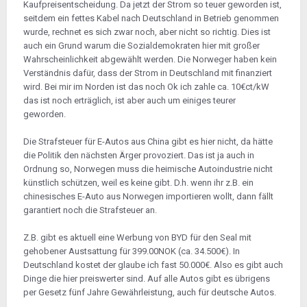
Kaufpreisentscheidung. Da jetzt der Strom so teuer geworden ist,
"Verbrennerverbot" durch Einfuhr von
seitdem ein fettes Kabel nach Deutschland in Betrieb genommen
Gebrauchtwagen aus aller Welt umgangen
wurde, rechnet es sich zwar noch, aber nicht so richtig. Dies ist
werden können.....Zustände dann wie in Kuba).
auch ein Grund warum die Sozialdemokraten hier mit großer
Wahrscheinlichkeit abgewählt werden. Die Norweger haben kein
mit nachdenklichen freundlichen Grüßen verbleibt
Verständnis dafür, dass der Strom in Deutschland mit finanziert
wird. Bei mir im Norden ist das noch Ok ich zahle ca. 10€ct/kW
das ist noch erträglich, ist aber auch um einiges teurer
hedwig
geworden.
Die Strafsteuer für E-Autos aus China gibt es hier nicht, da hätte
die Politik den nächsten Ärger provoziert. Das ist ja auch in
Ordnung so, Norwegen muss die heimische Autoindustrie nicht
künstlich schützen, weil es keine gibt. D.h. wenn ihr z.B. ein
chinesisches E-Auto aus Norwegen importieren wollt, dann fällt
garantiert noch die Strafsteuer an.
Z.B. gibt es aktuell eine Werbung von BYD für den Seal mit
gehobener Austsattung für 399.00NOK (ca. 34.500€). In
Deutschland kostet der glaube ich fast 50.000€. Also es gibt auch
Dinge die hier preiswerter sind. Auf alle Autos gibt es übrigens
per Gesetz fünf Jahre Gewährleistung, auch für deutsche Autos.