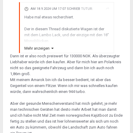
AM 18.9.2024 UM 17:07 SCHRIEB
TUTUR
:
Habe mal etwas recherchiert.
Der in diesem Thread diskutierte Wagen ist der
mit dem Lambo Lack, und der einzige mit den 18"
Monoblöcken.
Einen CE in orange gab es nicht, das habe ich mit
Mehr anzeigen
einem anderen Sondermodell verwechselt.
Dann ist er also noch preiswert für 130000 NOK. Als überzeugter
Liebhaber würde ich den kaufen. Aber für mich hier am Polarkreis
Aber es gab noch jeweils einen CE in grün- und in
nicht so das geeignete Fahrzeug und dann bin ich auch noch
silbermetallic. Dazu dann noch den in weiß und
1,86m groß.
die zwei oder drei in dunkelrotmetallic. Insgesamt
Mit meinem Amarok bin ich da besser bedient, ist aber das
wurden 30 Fahrzeuge gebaut, 50 waren geplant.
Gegenteil von einem Flitzer. Wenn ich mir was schnelles kaufen
würde, dann wahrscheinlich einen 944 turbo.
Alle CE hatten ein Brabus Soundpaket mit
Fußraumsubwoofer, Endstufe und Hochtöner.
Aber der gesunde Menschenverstand hat mich gelehrt, je mehr
Und die CE hatten eigentlich nur das
man technischen Geräten hat desto mehr Arbeit hat man damit
Dreispeichenlenkrad mit silbernen Schaltwippen
und ich habe nicht Mal Zeit mein norwegisches Kajütboot zu Ende
und silbernem Akzentring, aber man könnte
fertig zu stellen und das ist hier lohnenswerter als sich um noch
sicher auch das Brabus Lenkrad optional ordern.
ein Auto zu kümmern, obwohl die Landschaft zum Auto fahren