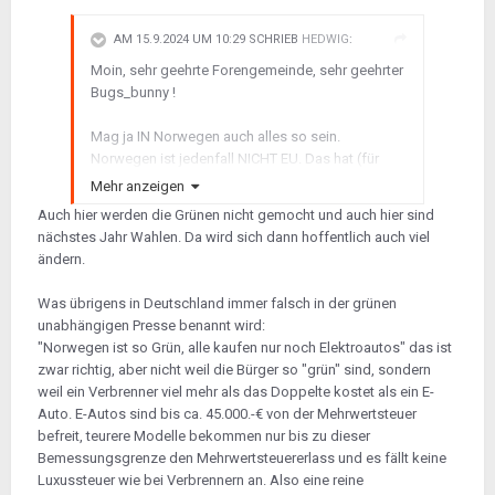
AM 15.9.2024 UM 10:29 SCHRIEB
HEDWIG
:
Moin, sehr geehrte Forengemeinde, sehr geehrter
Bugs_bunny !
Mag ja IN Norwegen auch alles so sein.
Norwegen ist jedenfall NICHT EU. Das hat (für
mich) sehr gute nachvollziehbare Gründe (und ist
Mehr anzeigen
auch gut so !). Aber "gut gemachte"
Auch hier werden die Grünen nicht gemocht und auch hier sind
Betrugshandlungen werden auch in -N- nicht
nächstes Jahr Wahlen. Da wird sich dann hoffentlich auch viel
unmöglich sein....
ändern.
Den aktuellen Stand des hiesigen Import- und
Was übrigens in Deutschland immer falsch in der grünen
Zulassungsrechts kenne ich auch nicht.... Ich
unabhängigen Presse benannt wird:
kann mir allerdings vorstellen, daß vor dem
"Norwegen ist so Grün, alle kaufen nur noch Elektroautos" das ist
Hintergrund der bekannten hiesigen Restriktionen
zwar richtig, aber nicht weil die Bürger so "grün" sind, sondern
"gegen Verbrennertechnik" und des mutmaßlich
weil ein Verbrenner viel mehr als das Doppelte kostet als ein E-
in mittlerer Zukunft anstehenden hiesigen
Auto. E-Autos sind bis ca. 45.000.-€ von der Mehrwertsteuer
Verbrennerverbotes (in Privathand) das ganze
befreit, teurere Modelle bekommen nur bis zu dieser
sehr schwierig bis unmöglich gemacht ist/wird.
Bemessungsgrenze den Mehrwertsteuererlass und es fällt keine
Luxussteuer wie bei Verbrennern an. Also eine reine
(Sonst würde ja das mutmaßlich beabsichtigte