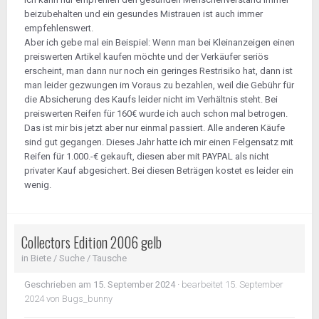
beizubehalten und ein gesundes Mistrauen ist auch immer
empfehlenswert.
Aber ich gebe mal ein Beispiel: Wenn man bei Kleinanzeigen einen
preiswerten Artikel kaufen möchte und der Verkäufer seriös
erscheint, man dann nur noch ein geringes Restrisiko hat, dann ist
man leider gezwungen im Voraus zu bezahlen, weil die Gebühr für
die Absicherung des Kaufs leider nicht im Verhältnis steht. Bei
preiswerten Reifen für 160€ wurde ich auch schon mal betrogen.
Das ist mir bis jetzt aber nur einmal passiert. Alle anderen Käufe
sind gut gegangen. Dieses Jahr hatte ich mir einen Felgensatz mit
Reifen für 1.000.-€ gekauft, diesen aber mit PAYPAL als nicht
privater Kauf abgesichert. Bei diesen Beträgen kostet es leider ein
wenig.
Collectors Edition 2006 gelb
in
Biete / Suche / Tausche
Geschrieben am
15. September 2024
·
bearbeitet
15. September
2024
von Bugs_bunny