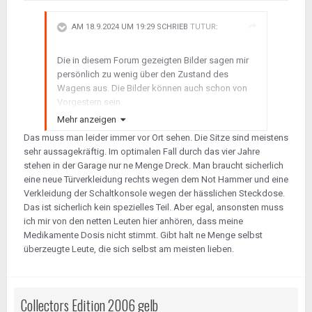
AM 18.9.2024 UM 19:29 SCHRIEB
TUTUR
:
Die in diesem Forum gezeigten Bilder sagen mir
persönlich zu wenig über den Zustand des
Wagens aus. Die Bilder können auch schon von
Vorgestern sein.
Wenn der Innenraum verranzt ist, dann wird es
Mehr anzeigen
schwer diverse Ersatzteile zu bekommen.
Das muss man leider immer vor Ort sehen. Die Sitze sind meistens
sehr aussagekräftig. Im optimalen Fall durch das vier Jahre
stehen in der Garage nur ne Menge Dreck. Man braucht sicherlich
eine neue Türverkleidung rechts wegen dem Not Hammer und eine
Verkleidung der Schaltkonsole wegen der hässlichen Steckdose.
Das ist sicherlich kein spezielles Teil. Aber egal, ansonsten muss
ich mir von den netten Leuten hier anhören, dass meine
Medikamente Dosis nicht stimmt. Gibt halt ne Menge selbst
überzeugte Leute, die sich selbst am meisten lieben.
Collectors Edition 2006 gelb