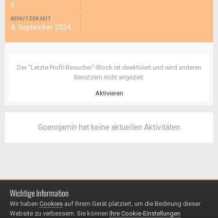
0
BENUTZER SEIT
4. September 2024
Der "Letzte Profil-Besucher"-Block ist deaktiviert und wird anderen
Benutzern nicht angezeit.
Aktivieren
Goennjamin hat keine aktuellen Aktivitäten
Wichtige Information
Impressum / Datenschutzerklärung
Kontakt
Wir haben
Cookies
auf Ihrem Gerät platziert, um die Bedinung dieser
© 1999 - 2025
Website zu verbessern. Sie können
Ihre Cookie-Einstellungen