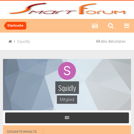
Startseite
Squidly
Alle Aktivitäten
Squidly
Mitglied
GESAMTE INHALTE