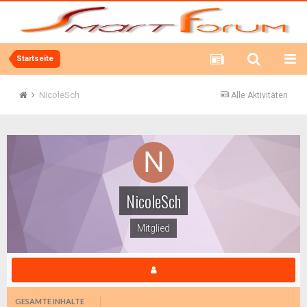
Startseite
NicoleSch
Alle Aktivitäten
NicoleSch
Mitglied
GESAMTE INHALTE