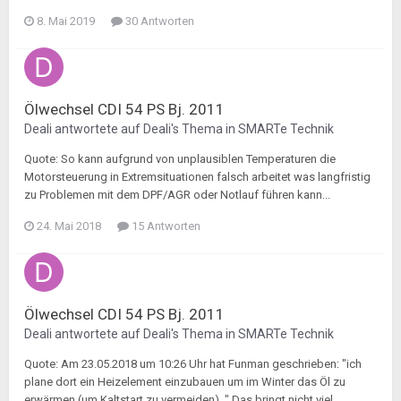
8. Mai 2019
30 Antworten
Ölwechsel CDI 54 PS Bj. 2011
Deali
antwortete auf
Deali
's Thema in
SMARTe Technik
Quote: So kann aufgrund von unplausiblen Temperaturen die
Motorsteuerung in Extremsituationen falsch arbeitet was langfristig
zu Problemen mit dem DPF/AGR oder Notlauf führen kann...
24. Mai 2018
15 Antworten
Ölwechsel CDI 54 PS Bj. 2011
Deali
antwortete auf
Deali
's Thema in
SMARTe Technik
Quote: Am 23.05.2018 um 10:26 Uhr hat Funman geschrieben: "ich
plane dort ein Heizelement einzubauen um im Winter das Öl zu
erwärmen (um Kaltstart zu vermeiden). " Das bringt nicht viel...