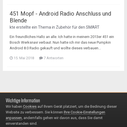
451 Mopf - Android Radio Anschluss und
Blende
kte
erstellte ein Thema in
Zubehör für den SMART
Ein freundliches Hallo an alle. Ich hatte in meinem 2013er 451 ein
Bosch Werksnavi verbaut. Nun hatte ich mir das neue Pumpkin
Android 8.0 Radio gekauft und wollte dieses verbauen...
15. Mai 2018
7 Antworten
Wichtige Information
Impressum / Datenschutzerklärung
Kontakt
Wir haben
Cookies
auf Ihrem Gerät platziert, um die Bedinung dieser
© 1999 - 2025
Website zu verbessern. Sie können
Ihre Cookie-Einstellungen
Powered by Invision Community
anpassen
, andernfalls gehen wir davon aus, dass Sie damit
einverstanden sind.