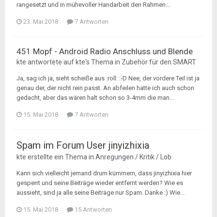
rangesetzt und in mühevoller Handarbeit den Rahmen...
23. Mai 2018
7 Antworten
451 Mopf - Android Radio Anschluss und Blende
kte
antwortete auf
kte
's Thema in
Zubehör für den SMART
Ja, sag ich ja, sieht scheiße aus :roll: :-D Nee, der vordere Teil ist ja
genau der, der nicht rein passt. An abfeilen hatte ich auch schon
gedacht, aber das wären halt schon so 3-4mm die man...
15. Mai 2018
7 Antworten
Spam im Forum User jinyizhixia
kte
erstellte ein Thema in
Anregungen / Kritik / Lob
Kann sich vielleicht jemand drum kümmern, dass jinyizhixia hier
gesperrt und seine Beiträge wieder entfernt werden? Wie es
aussieht, sind ja alle seine Beiträge nur Spam. Danke :) Wie...
15. Mai 2018
15 Antworten