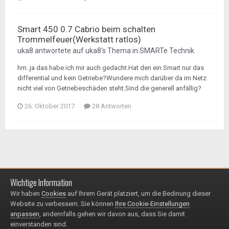
Smart 450 0.7 Cabrio beim schalten
Trommelfeuer(Werkstatt ratlos)
uka8
antwortete auf
uka8
's Thema in
SMARTe Technik
hm..ja das habe ich mir auch gedacht.Hat den ein Smart nur das
differential und kein Getriebe?Wundere mich darüber da im Netz
nicht viel von Getriebeschäden steht.Sind die generell anfällig?
26. Oktober 2017
28 Antworten
Wichtige Information
Impressum / Datenschutzerklärung
Kontakt
Wir haben
Cookies
auf Ihrem Gerät platziert, um die Bedinung dieser
© 1999 - 2025
Website zu verbessern. Sie können
Ihre Cookie-Einstellungen
Powered by Invision Community
anpassen
, andernfalls gehen wir davon aus, dass Sie damit
einverstanden sind.