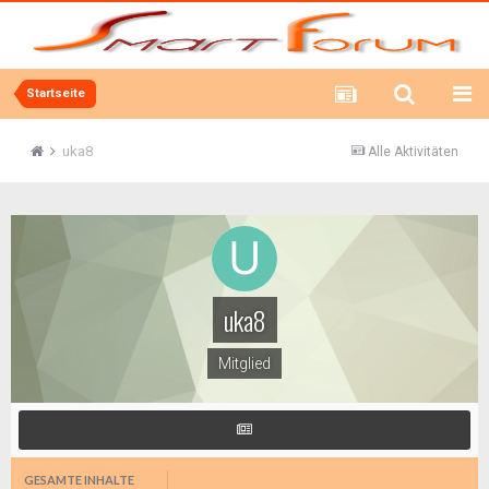
Startseite
uka8
Alle Aktivitäten
uka8
Mitglied
GESAMTE INHALTE