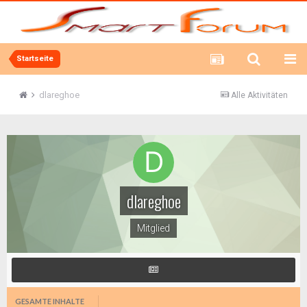
Startseite
dlareghoe
Alle Aktivitäten
dlareghoe
Mitglied
GESAMTE INHALTE