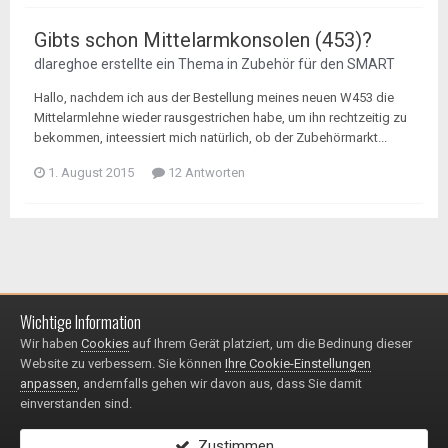
Gibts schon Mittelarmkonsolen (453)?
dlareghoe
erstellte ein Thema in
Zubehör für den SMART
Hallo, nachdem ich aus der Bestellung meines neuen W453 die
Mittelarmlehne wieder rausgestrichen habe, um ihn rechtzeitig zu
bekommen, inteessiert mich natürlich, ob der Zubehörmarkt...
1. August 2015
12 Antworten
Wichtige Information
Impressum / Datenschutzerklärung
Kontakt
Wir haben
Cookies
auf Ihrem Gerät platziert, um die Bedinung dieser
© 1999 - 2025
Website zu verbessern. Sie können
Ihre Cookie-Einstellungen
Powered by Invision Community
anpassen
, andernfalls gehen wir davon aus, dass Sie damit
einverstanden sind.
Zustimmen