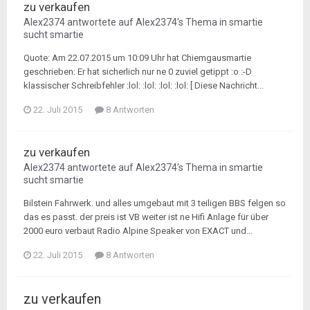
zu verkaufen
Alex2374
antwortete auf
Alex2374
's Thema in
smartie
sucht smartie
Quote: Am 22.07.2015 um 10:09 Uhr hat Chiemgausmartie
geschrieben: Er hat sicherlich nur ne 0 zuviel getippt :o :-D
klassischer Schreibfehler :lol: :lol: :lol: :lol: [ Diese Nachricht...
22. Juli 2015
8 Antworten
zu verkaufen
Alex2374
antwortete auf
Alex2374
's Thema in
smartie
sucht smartie
Bilstein Fahrwerk. und alles umgebaut mit 3 teiligen BBS felgen so
das es passt. der preis ist VB weiter ist ne Hifi Anlage für über
2000 euro verbaut Radio Alpine Speaker von EXACT und...
22. Juli 2015
8 Antworten
zu verkaufen