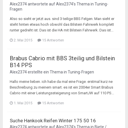
Alex2374
antwortete auf
Alex2374
's Thema in
Tuning-
Fragen
Also so sieht er jetzt aus. sind 3 teilige BBS Felgen. Man sieht er
steht hinten etwas hoch obwohl das Bilstein Fahrwerk komplett
runter gedreht ist. Das ist die HA mit Bilstein Fahrwerk. Das ist...
2. Mai 2015
15 Antworten
Brabus Cabrio mit BBS 3teilig und Bilstein
B14 PPS
Alex2374
erstellte ein Thema in
Tuning-Fragen
Hallo meine lieben. ich habe da mal eine Frage. erstmal kurz ne
Beschreibung zu meinem smart. es ist ein 2004er Smart Brabus
Cabrio mit einer Leistungssteigerung von SmartJW auf 110 PS...
1. Mai 2015
15 Antworten
Suche Hankook Reifen Winter 175 50 16
Alex2374
antwortete auf
Alex2374
's Thema in
Biete /