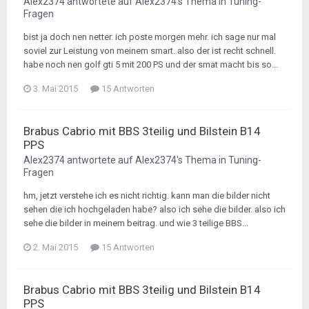
Alex2374
antwortete auf
Alex2374
's Thema in
Tuning-
Fragen
bist ja doch nen netter. ich poste morgen mehr. ich sage nur mal
soviel zur Leistung von meinem smart. also der ist recht schnell.
habe noch nen golf gti 5 mit 200 PS und der smat macht bis so...
3. Mai 2015
15 Antworten
Brabus Cabrio mit BBS 3teilig und Bilstein B14
PPS
Alex2374
antwortete auf
Alex2374
's Thema in
Tuning-
Fragen
hm, jetzt verstehe ich es nicht richtig. kann man die bilder nicht
sehen die ich hochgeladen habe? also ich sehe die bilder. also ich
sehe die bilder in meinem beitrag. und wie 3 teilige BBS...
2. Mai 2015
15 Antworten
Brabus Cabrio mit BBS 3teilig und Bilstein B14
PPS