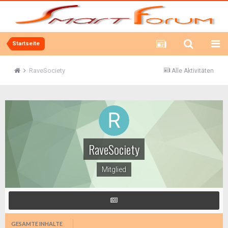
Startseite
RaveSociety
Alle Aktivitäten
RaveSociety
Mitglied
GESAMTE INHALTE