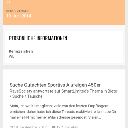
21
BENUTZER SEIT
10. Juni 2014
PERSÖNLICHE INFORMATIONEN
Kennzeichen
WL
Suche Gutachten Sportiva Alufelgen 450er
RaveSociety
antwortete auf
SmartLimited
's Thema in
Biete
/ Suche / Tausche
Moin, ich wollte möglichst viele von den letzten Empfängern
erreichen, daher habe ich diese Threads reaktiviert :o Ich habe Dir
mal eine PN mit meiner eMailadresse gesendet. Vielen...
18. September 2017
19 Antworten