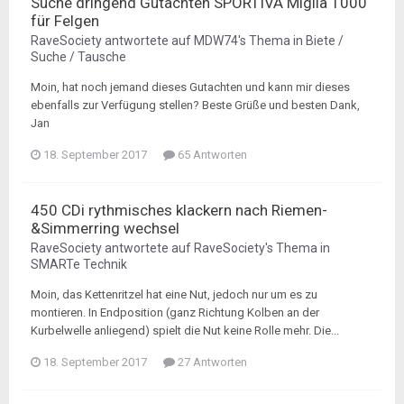
Suche dringend Gutachten SPORTIVA Miglia 1000
für Felgen
RaveSociety
antwortete auf
MDW74
's Thema in
Biete /
Suche / Tausche
Moin, hat noch jemand dieses Gutachten und kann mir dieses
ebenfalls zur Verfügung stellen? Beste Grüße und besten Dank,
Jan
18. September 2017
65 Antworten
450 CDi rythmisches klackern nach Riemen-
&Simmerring wechsel
RaveSociety
antwortete auf
RaveSociety
's Thema in
SMARTe Technik
Moin, das Kettenritzel hat eine Nut, jedoch nur um es zu
montieren. In Endposition (ganz Richtung Kolben an der
Kurbelwelle anliegend) spielt die Nut keine Rolle mehr. Die...
18. September 2017
27 Antworten