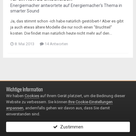
Energiemacher
antwortete auf
Energiemacher
's Thema in
smarter Sound
Ja, das stimmt schon -ich habe natürlich gestöbert-! Aber es gibt
ja auch etwas ältere Modelle die nur noch einen "Bruchteil"
kosten. Die findet man natürlich heute nicht mehr auf den...
8. Mai 2013
14 Antworten
Wichtige Information
Impressum / Datenschutzerklärung
Kontakt
Wir haben
Cookies
auf Ihrem Gerät platziert, um die Bedinung dieser
© 1999 - 2025
Website zu verbessern. Sie können
Ihre Cookie-Einstellungen
Powered by Invision Community
anpassen
, andernfalls gehen wir davon aus, dass Sie damit
einverstanden sind.
Zustimmen