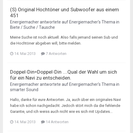
(S) Original Hochtöner und Subwoofer aus einem
451
Energiemacher
antwortete auf
Energiemacher
's Thema in
Biete / Suche / Tausche
Meine Suche ist noch aktuell. Also falls jemand seinen Sub und
die Hochtöner abgeben will, bitte melden.
14. Mai 2013
7 Antworten
Doppel-Din=Doppel-Din ....Qual der Wahl um sich
für ein Navi zu entscheiden.
Energiemacher
antwortete auf
Energiemacher
's Thema in
smarter Sound
Hallo, danke für eure Antworten. Ja, auch über ein originales Navi
habe ich schon nachgedacht. Jedoch stört mich da die fehlende
Garantie, und ich weiss auch nicht wie es sich mit Updates...
14. Mai 2013
14 Antworten