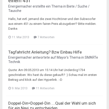
einem 451
Energiemacher
erstellte ein Thema in
Biete / Suche /
Tausche
Hallo, hat evtl. jemand die zwei Hochtöner und den Subwoofer
aus einem 451 zu einem fairen Preis abzugeben!? Bitte melden.
Danke.
11. Mai 2013
7 Antworten
Tagfahrlicht Anleitung? Bzw Einbau Hilfe
Energiemacher
antwortete auf
Mayor
's Thema in
SMARTe
Technik
Quote: Am 09.05.2013 um 15:14 Uhr hat Underdog1734
geschrieben: Wo hast du diese gekauft? :) Schau mal im ersten
Beitrag und klick auf den Hyperlink. :-D
9. Mai 2013
11 Antworten
Doppel-Din=Doppel-Din ....Qual der Wahl um sich
für ein Navi zu entscheiden.