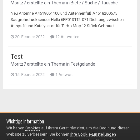
Moritz7
erstellte ein Thema in
Biete / Suche / Tausche
Neu Antenne A4519051100 und Antennenfuß A4518200675
Saugrohrdrucksensor Hella 6PP013112-071 Dichtung zwischen
Auspuff und Katalysator für Turbo Mopf 2 Stück Gebraucht ...
20. Februar 2022
12 Antworten
Test
Moritz7
erstellte ein Thema in
Testgelände
15. Februar 2022
1 Antwort
Wichtige Information
Impressum / Datenschutzerklärung
Kontakt
Wir haben
Cookies
auf Ihrem Gerät platziert, um die Bedinung dieser
© 1999 - 2025
Website zu verbessern. Sie können
Ihre Cookie-Einstellungen
Powered by Invision Community