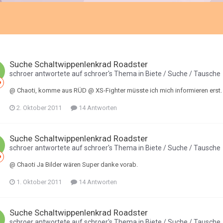
Suche Schaltwippenlenkrad Roadster
schroer
antwortete auf
schroer
's Thema in
Biete / Suche / Tausche
@ Chaoti, komme aus RÜD @ XS-Fighter müsste ich mich informieren erst.
2. Oktober 2011
14 Antworten
Suche Schaltwippenlenkrad Roadster
schroer
antwortete auf
schroer
's Thema in
Biete / Suche / Tausche
@ Chaoti Ja Bilder wären Super danke vorab.
1. Oktober 2011
14 Antworten
Suche Schaltwippenlenkrad Roadster
schroer
antwortete auf
schroer
's Thema in
Biete / Suche / Tausche