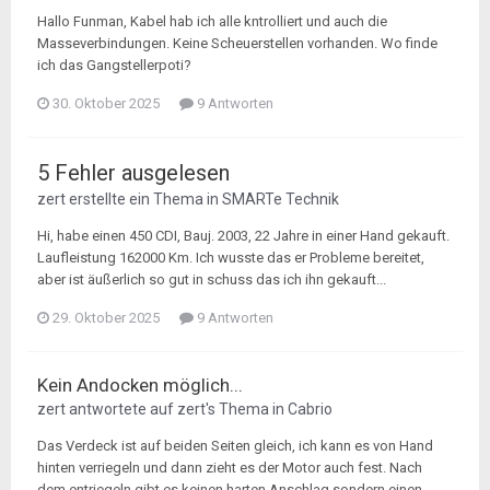
Hallo Funman, Kabel hab ich alle kntrolliert und auch die
Masseverbindungen. Keine Scheuerstellen vorhanden. Wo finde
ich das Gangstellerpoti?
30. Oktober 2025
9 Antworten
5 Fehler ausgelesen
zert
erstellte ein Thema in
SMARTe Technik
Hi, habe einen 450 CDI, Bauj. 2003, 22 Jahre in einer Hand gekauft.
Laufleistung 162000 Km. Ich wusste das er Probleme bereitet,
aber ist äußerlich so gut in schuss das ich ihn gekauft...
29. Oktober 2025
9 Antworten
Kein Andocken möglich...
zert
antwortete auf
zert
's Thema in
Cabrio
Das Verdeck ist auf beiden Seiten gleich, ich kann es von Hand
hinten verriegeln und dann zieht es der Motor auch fest. Nach
dem entriegeln gibt es keinen harten Anschlag sondern einen...