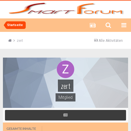
Startseite
zert
Alle Aktivitäten
zert
Mitglied
GESAMTE INHALTE