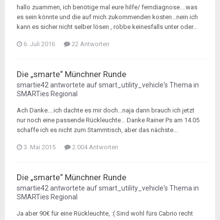
hallo zuammen, ich benötige mal eure hilfe/ ferndiagnose....was
es sein könnte und die auf mich zukommenden kosten...nein ich
kann es sicher nicht selber lösen , robbe keinesfalls unter oder...
6. Juli 2016
22 Antworten
Die „smarte“ Münchner Runde
smartie42
antwortete auf
smart_utility_vehicle
's Thema in
SMARTies Regional
Ach Danke....ich dachte es mir doch...naja dann brauch ich jetzt
nur noch eine passende Rückleuchte... Danke Rainer Ps am 14.05
schaffe ich es nicht zum Stammtisch, aber das nächste...
3. Mai 2015
2.004 Antworten
Die „smarte“ Münchner Runde
smartie42
antwortete auf
smart_utility_vehicle
's Thema in
SMARTies Regional
Ja aber 90€ für eine Rückleuchte, :( Sind wohl fürs Cabrio recht