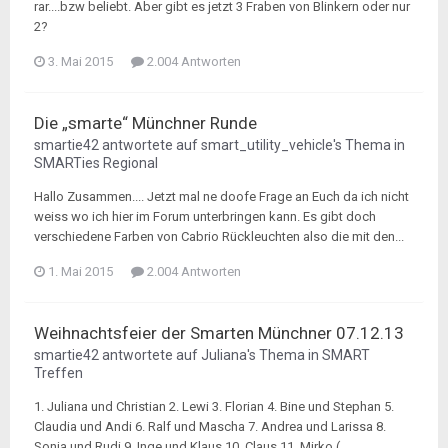
rar....bzw beliebt. Aber gibt es jetzt 3 Fraben von Blinkern oder nur
2?
3. Mai 2015
2.004 Antworten
Die „smarte“ Münchner Runde
smartie42
antwortete auf
smart_utility_vehicle
's Thema in
SMARTies Regional
Hallo Zusammen.... Jetzt mal ne doofe Frage an Euch da ich nicht
weiss wo ich hier im Forum unterbringen kann. Es gibt doch
verschiedene Farben von Cabrio Rückleuchten also die mit den...
1. Mai 2015
2.004 Antworten
Weihnachtsfeier der Smarten Münchner 07.12.13
smartie42
antwortete auf
Juliana
's Thema in
SMART
Treffen
1. Juliana und Christian 2. Lewi 3. Florian 4. Bine und Stephan 5.
Claudia und Andi 6. Ralf und Mascha 7. Andrea und Larissa 8.
Sonja und Rudi 9. Inge und Klaus 10. Claus 11. Mirko (...