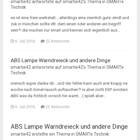
smartie42
antwortete auf
smartie42
's Thema in
SMARTe
Technik
es ist eine freie werkstatt....allerdings eine ziemlich gute..eindl und
zuk in münchen sollte vllt. dem einen oder anderen ein begriff
sein?! die machen nur smart und kennen sich eigentlich aus...
6. Juli 2016
22 Antworten
ABS Lampe Warndreieck und andere Dinge
smartie42
antwortete auf
smartie42
's Thema in
SMARTe
Technik
mensch super danke dir....und der fehler kann auch erst knapp ne
woche nach birnel-tausch auftauchen?! is aber nicht ESP sondern
ABS was da fröhlich vorsich hin warnt....( spielt aber...
6. Juli 2016
22 Antworten
ABS Lampe Warndreieck und andere Dinge
smartie42
erstellte ein Thema in
SMARTe Technik