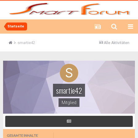
Startseite
smartie42
Alle Aktivitäten
smartie42
Mitglied
GESAMTE INHALTE