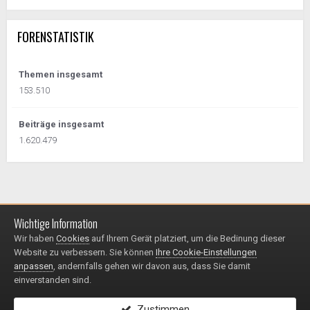
FORENSTATISTIK
Themen insgesamt
153.510
Beiträge insgesamt
1.620.479
Wichtige Information
Impressum / Datenschutzerklärung
Kontakt
Wir haben
Cookies
auf Ihrem Gerät platziert, um die Bedinung dieser
© 1999 - 2025
Website zu verbessern. Sie können
Ihre Cookie-Einstellungen
Powered by Invision Community
anpassen
, andernfalls gehen wir davon aus, dass Sie damit
einverstanden sind.
Zustimmen