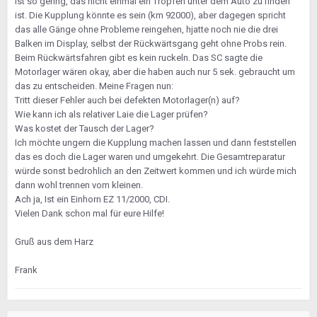
ist so gering, das nicht einmal ein Tropfen unter dem Auto zu finden
ist. Die Kupplung könnte es sein (km 92000), aber dagegen spricht
das alle Gänge ohne Probleme reingehen, hjatte noch nie die drei
Balken im Display, selbst der Rückwärtsgang geht ohne Probs rein.
Beim Rückwärtsfahren gibt es kein ruckeln. Das SC sagte die
Motorlager wären okay, aber die haben auch nur 5 sek. gebraucht um
das zu entscheiden. Meine Fragen nun:
Tritt dieser Fehler auch bei defekten Motorlager(n) auf?
Wie kann ich als relativer Laie die Lager prüfen?
Was kostet der Tausch der Lager?
Ich möchte ungern die Kupplung machen lassen und dann feststellen
das es doch die Lager waren und umgekehrt. Die Gesamtreparatur
würde sonst bedrohlich an den Zeitwert kommen und ich würde mich
dann wohl trennen vom kleinen.
Ach ja, Ist ein Einhorn EZ 11/2000, CDI.
Vielen Dank schon mal für eure Hilfe!
Gruß aus dem Harz
Frank