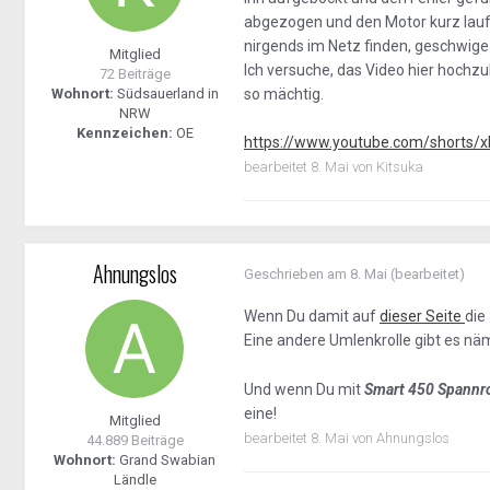
abgezogen und den Motor kurz laufe
nirgends im Netz finden, geschwige
Mitglied
Ich versuche, das Video hier hochzul
72 Beiträge
Wohnort:
Südsauerland in
so mächtig.
NRW
Kennzeichen:
OE
https://www.youtube.com/shorts/
bearbeitet
8. Mai
von Kitsuka
Ahnungslos
Geschrieben am
8. Mai
(bearbeitet)
Wenn Du damit auf
dieser Seite
die
Eine andere Umlenkrolle gibt es nä
Und wenn Du mit
Smart 450 Spannro
eine!
Mitglied
bearbeitet
8. Mai
von Ahnungslos
44.889 Beiträge
Wohnort:
Grand Swabian
Ländle