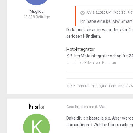
Mitglied
AM 8.5.2026 UM 19:06 SCHRI
13.338 Beiträge
Ich habe eine bei MW Smart
Du kannst sie auch woanders kaufen. 
seriösen Händlern.
Motointegrator
Z.B. bei Motointegrator schon für 2
bearbeitet
8. Mai
von Funman
705 Kilometer mit 19,43 Litern sind 2,75
Kitsuka
Geschrieben am
8. Mai
Dake dir. Ich bestelle sie. Aber w
abmontieren? Welche Überraschun