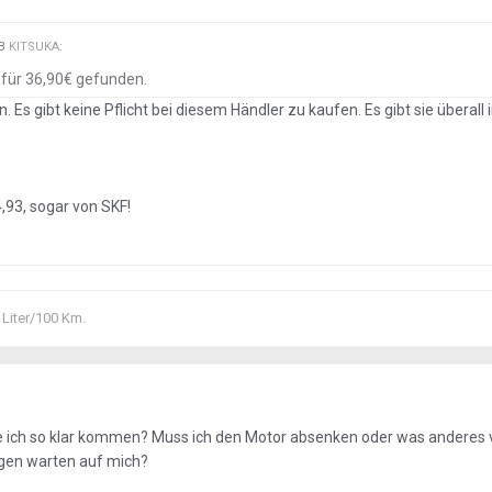
EB
KITSUKA
:
 für 36,90€ gefunden.
Es gibt keine Pflicht bei diesem Händler zu kaufen. Es gibt sie überall 
4,93, sogar von SKF!
 Liter/100 Km.
erde ich so klar kommen? Muss ich den Motor absenken oder was anderes 
gen warten auf mich?