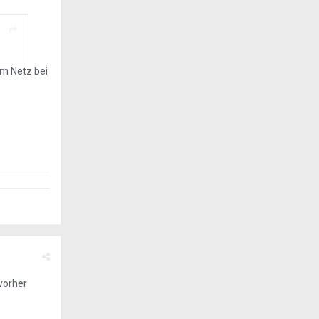
im Netz bei
vorher