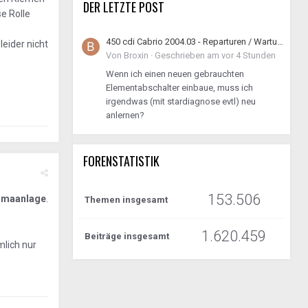
DER LETZTE POST
e Rolle
450 cdi Cabrio 2004.03 - Reparturen / Wartung / Instandhaltung geht los
leider nicht
Von
Broxin
·
Geschrieben am
vor 4 Stunden
Wenn ich einen neuen gebrauchten
Elementabschalter einbaue, muss ich
irgendwas (mit stardiagnose evtl) neu
anlernen?
FORENSTATISTIK
153.506
limaanlage
.
Themen insgesamt
1.620.459
Beiträge insgesamt
mlich nur