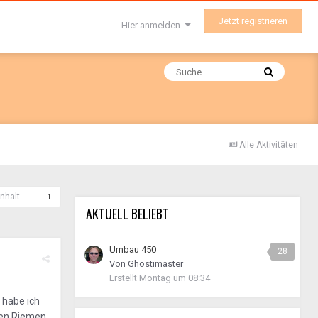
Jetzt registrieren
Hier anmelden
Alle Aktivitäten
nhalt
1
AKTUELL BELIEBT
Umbau 450
28
Von
Ghostimaster
Erstellt
Montag um 08:34
 habe ich
 den Riemen