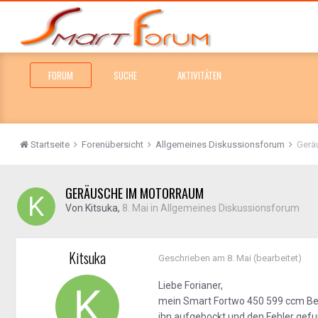
FORUM
SUCHE
AKTIVITÄTEN
Startseite
Forenübersicht
Allgemeines Diskussionsforum
Gerä
GERÄUSCHE IM MOTORRAUM
Von
Kitsuka
,
8. Mai
in
Allgemeines Diskussionsforum
Kitsuka
Geschrieben am
8. Mai
(bearbeitet)
Liebe Forianer,
mein
Smart Fortwo 450
599 ccm Ben
ihn aufgebockt und den Fehler gefun