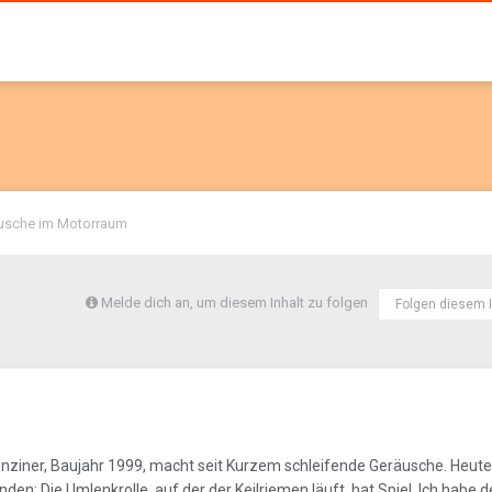
usche im Motorraum
Melde dich an, um diesem Inhalt zu folgen
Folgen diesem I
ziner, Baujahr 1999, macht seit Kurzem schleifende Geräusche. Heute
den: Die Umlenkrolle, auf der der Keilriemen läuft, hat Spiel. Ich habe