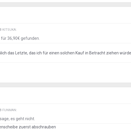
EB
KITSUKA
:
t
für 36,90€ gefunden.
ich das Letzte, das ich für einen solchen Kauf in Betracht ziehen würd
EB
FUNMAN
:
sage, es geht nicht.
menscheibe zuerst abschrauben