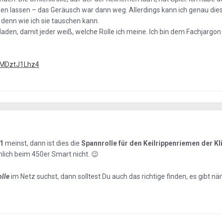
n lassen – das Geräusch war dann weg. Allerdings kann ich genau dies
 denn wie ich sie tauschen kann.
aden, damit jeder weiß, welche Rolle ich meine. Ich bin dem Fachjargon 
xMDztJ1Lhz4
1
meinst, dann ist dies die
Spannrolle für den Keilrippenriemen der K
mlich beim 450er Smart nicht.
😉
lle
im Netz suchst, dann solltest Du auch das richtige finden, es gibt nä