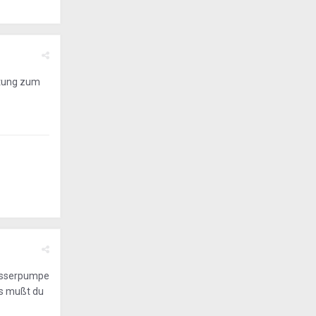
eitung zum
Wasserpumpe
as mußt du