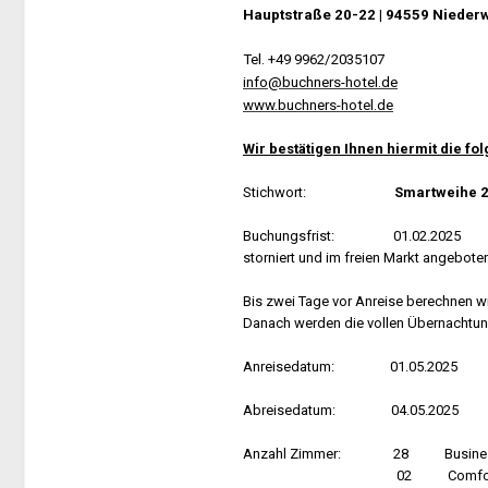
Hauptstraße 20-22 | 94559 Niederw
Tel. +49 9962/2035107
info@buchners-hotel.de
www.buchners-hotel.de
Wir bestätigen Ihnen hiermit die f
Stichwort:
Smartweihe 2
Buchungsfrist: 01.02.2025 Noch n
storniert und im freien Markt angebote
Gebuchte Zimmer sind bis
Bis zwei Tage vor Anreise berechnen w
Danach werden die vollen Übernachtun
Anreisedatum: 01.05.2025
Abreisedatum: 04.05.2025
Anzahl Zimmer: 28 Business-Zi
02 Comfortzimmer mit Au