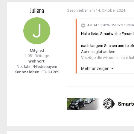
Juliana
Geschrieben am
14. Oktober 2024
AM 14.10.2024 UM 07:27 SCH
Hallo liebe Smartweihe-Freund
nach langem Suchen und telefon
Mitglied
Aber es gibt andere
1.051 Beiträge
Vorzüge die wir sonst nicht ha
Wohnort:
die, die nicht soviel ausgeben
Neufahrn/Niederbayern
Mehr anzeigen
haben geblockt, steht unten.
Kennzeichen:
ED-CJ 269
Als Vorab Info - wir fahren mi
Für Samstag Abend planen wir
Für Freitag planen wir auf alle 
Event-Anmeldu
Anreisedatum!!