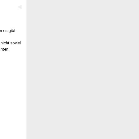
r es gibt
nicht soviel
unten.