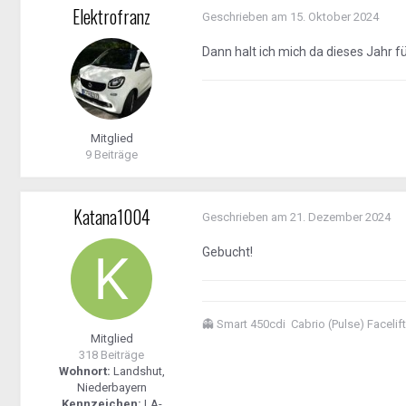
Elektrofranz
Geschrieben am
15. Oktober 2024
christian-man
Dann halt ich mich da dieses Jahr f
ZIMMER bitte selbst buchen!!!!
Mitglied
Buchners Niederwinkling
9 Beiträge
Hauptstraße 20-22 | 94559 
Tel. +49 9962/2035107
Katana1004
Geschrieben am
21. Dezember 2024
info@buchners-hotel.de
www.buchners-hotel.de
Gebucht!
Wir bestätigen Ihnen hiermi
Stichwort:
Smart
👻
Smart 450cdi Cabrio (Pulse) Facelif
Mitglied
318 Beiträge
Buchungsfrist: 01.02.202
Wohnort:
Landshut,
Datum kostenfrei storniert und
Niederbayern
Gebuchte Zimmer si
Kennzeichen:
LA-