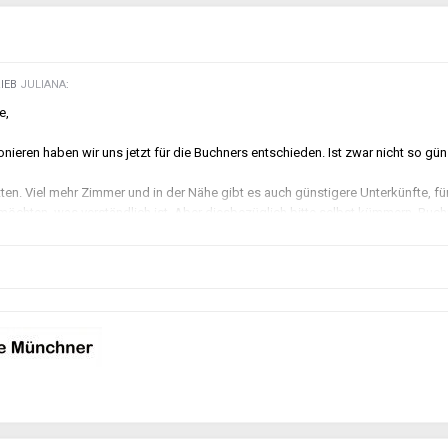
RIEB
JULIANA
:
e,
ieren haben wir uns jetzt für die Buchners entschieden. Ist zwar nicht so gün
tten. Viel mehr Zimmer und in der Nähe gibt es auch günstigere Unterkünfte, fü
 möchten, was verständlich ist. Aber diesbezüglich bitte selbst kümmern. Buc
t einer süßen Fähre über die Donau
🙂
 einen Bayrischen Abend
🙂
Fälle auch mit.
ng mit Angabe der Personen und
!!