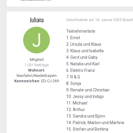
Bis zwei Tage vor Anreise ber
Danach werden die vollen Übe
Juliana
Anreisedatum: 01.05.2
Geschrieben am
14. Januar 2025
(bearb
Abreisedatum: 04.05.2
Teilnehmerliste
1. Ernst
Anzahl Zimmer: 28 Busin
2. Ursula und Klaus
02 Comfortzimmer m
3. Klaus und Isabella
01 Comfortzimmer m
4. Gerd und Gaby
Mitglied
5. Natalia und Karl
1.051 Beiträge
In allen Preisen ist das Frühstüc
Wohnort:
6. Elektro Franz
Neufahrn/Niederbayern
7. R & G
Um die Reservierungen Ihrem Ev
Kennzeichen:
ED-CJ 269
8. Sonja
Sie bei der Buchung bitte die
9. Renate und Christian
10. Jessy und Indigo
Die Zimmer Ihres 
11. Michael
telefonisch buchba
12. Arthur
13. Sandra und Björn
jederzeit Auskun
14. Patrick, Marlon und Martina
können.
15. Stefan und Bettina