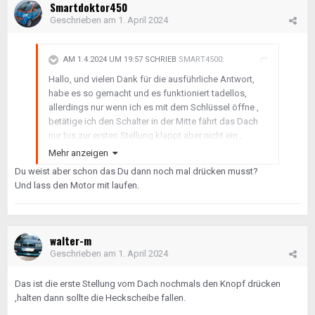
Smartdoktor450
Geschrieben am
1. April 2024
AM 1.4.2024 UM 19:57 SCHRIEB
SMART4500
:
Hallo, und vielen Dank für die ausführliche Antwort,
habe es so gemacht und es funktioniert tadellos,
allerdings nur wenn ich es mit dem Schlüssel öffne ,
betätige ich den Schalter in der Mitte fährt das Dach
nur bis zur ersten Stellung klappt aber nicht ein ,
könnte es am Schalter liegen ? Kann man den
Mehr anzeigen
Überbrücken ? Danke
Du weist aber schon das Du dann noch mal drücken musst?
Gruß
Und lass den Motor mit laufen.
walter-m
Geschrieben am
1. April 2024
Das ist die erste Stellung vom Dach nochmals den Knopf drücken
,halten dann sollte die Heckscheibe fallen.